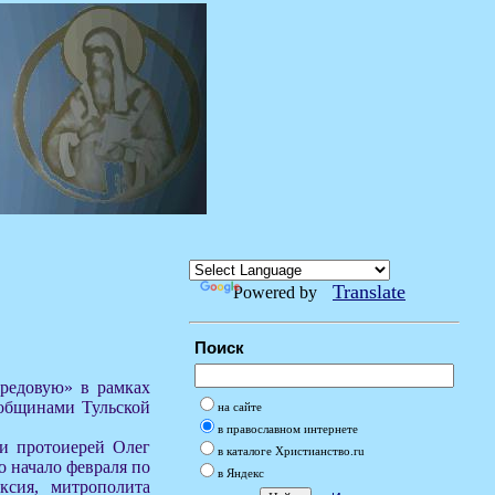
Translate
Powered by
Поиск
ередовую» в рамках
общинами Тульской
на сайте
в православном интернете
ии протоиерей Олег
в каталоге Христианство.ru
о начало февраля по
в Яндекс
ксия, митрополита