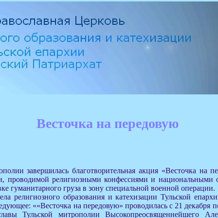
Весточка на передовую
ополии завершилась благотворительная акция «Весточка на п
и, проводимой религиозными конфессиями и национальными 
вке гуманитарного груза в зону специальной военной операции.
дела религиозного образования и катехизации Тульской епарх
едующее: ««Весточка на передовую» проводилась с 21 декабря п
главы Тульской митрополии Высокопреосвященнейшего Але