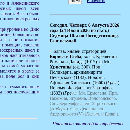
Искомое.ru
ого и Алексинского
ресных школ всей
 армии. Всего было
анников воскресных
Сегодня,
Четверг, 6 Августа 2026
 приурочена ко Дню
года (24 Июля 2026 по ст.ст.)
войны, большинство
Седмица 10-я по Пятидесятнице,
и в свои послания
Глас осьмый
 помощи», сделали
 воскресных школ и
+
Блгвв. князей страторпцев
ников насчитывалось
Бориса
и
Глеба
, во св. Крещении
но написали теплые
Романа и Давида (1015). ш Мц.
ны семей украсили
Христины
(ок. 300). Прп.
молятся в храме за
Поликарпа, архимандрита
 на поле боя и они
Печерского (1182). Новомч.
Афанасия Хиосского (1660) (
Греч.
).
те с гуманитарным
Новомч. Феофила из Закинфоса
ны военнослужащим
(1603) (
Греч.
).
Мч. Ермогена.
Прп.
Пахомия, игумена, Вологодского.
Свт. Бернулфуса, еп. Утрехтского
(
Нидерл.
).
Свт. Деклана, еп.
Ардморского (V) (
Кельт. и Брит.
).
Чтения на этот год не определены