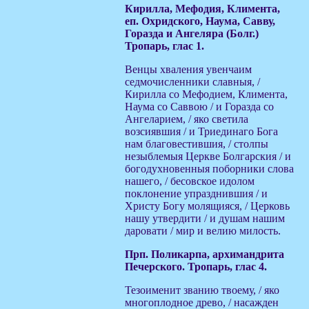
Кирилла, Мефодия, Климента,
еп. Охридского, Наума, Савву,
Горазда и Ангеляра (Болг.)
Тропарь, глас 1.
Венцы хваления увенчаим
седмочисленники славныя, /
Кирилла со Мефодием, Климента,
Наума со Саввою / и Горазда со
Ангеларием, / яко светила
возсиявшия / и Триединаго Бога
нам благовестившия, / столпы
незыблемыя Церкве Болгарския / и
богодухновенныя поборники слова
нашего, / бесовское идолом
поклонение упразднившия / и
Христу Богу молящияся, / Церковь
нашу утвердити / и душам нашим
даровати / мир и велию милость.
Прп. Поликарпа, архимандрита
Печерского. Тропарь, глас 4.
Тезоименит званию твоему, / яко
многоплодное древо, / насажден