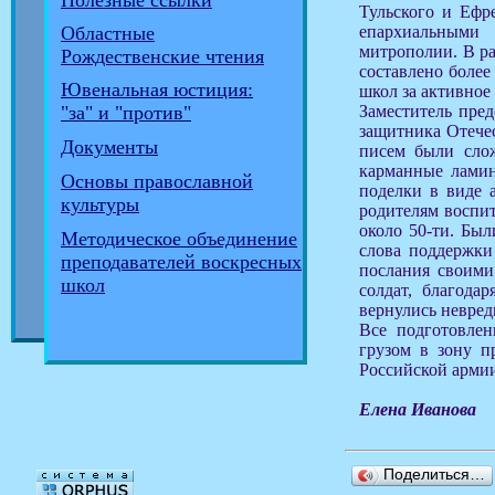
Полезные ссылки
Тульского и Ефр
епархиальными
Областные
митрополии. В р
Рождественские чтения
составлено более
Ювенальная юстиция:
школ за активное 
Заместитель пре
"за" и "против"
защитника Отече
Документы
писем были сло
карманные лами
Основы православной
поделки в виде 
культуры
родителям воспит
около 50-ти. Был
Методическое объединение
слова поддержки
преподавателей воскресных
послания своими
школ
солдат, благода
вернулись невре
Все подготовле
грузом в зону п
Российской арми
Елена Иванова
Поделиться…