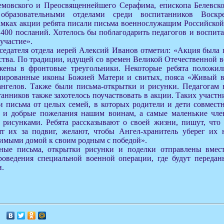
емовского и Преосвященнейшего Серафима, епископа Белевск
 образовательными отделами среди воспитанников Воск
амках акции ребята писали письма военнослужащим Российской
 400 посланий. Хотелось бы поблагодарить педагогов и воспит
участие».
дседателя отдела иерей Алексий Иванов отметил: «Акция была
ства. По традиции, идущей со времен Великой Отечественной 
жены в фронтовые треугольники. Некоторые ребята положил
нированные иконы Божией Матери и свитых, пояса «Живый в
ангелов. Также были письма-открытки и рисунки. Педагогам
анников также захотелось поучаствовать в акции. Таких участ
и письма от целых семей, в которых родители и дети совмест
 и добрые пожелания нашим воинам, а самые маленькие чле
 рисунками. Ребята рассказывают о своей жизни, пишут, что 
рят их за подвиг, желают, чтобы Ангел-хранитель уберег их
димыми домой к своим родным с победой».
нные письма, открытки рисунки и поделки отправлены вмес
роведения специальной военной операции, где будут переда
и.