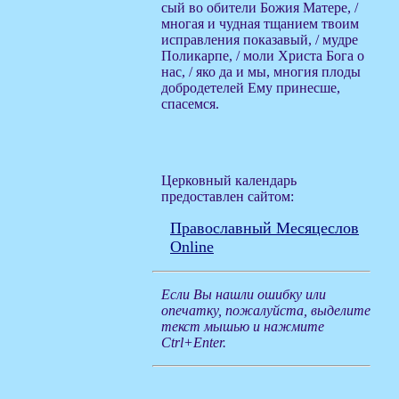
сый во обители Божия Матере, /
многая и чудная тщанием твоим
исправления показавый, / мудре
Поликарпе, / моли Христа Бога о
нас, / яко да и мы, многия плоды
добродетелей Ему принесше,
спасемся.
Церковный календарь
предоставлен сайтом:
Православный Месяцеслов
Online
Если Вы нашли ошибку или
опечатку, пожалуйста, выделите
текст мышью и нажмите
Ctrl+Enter.