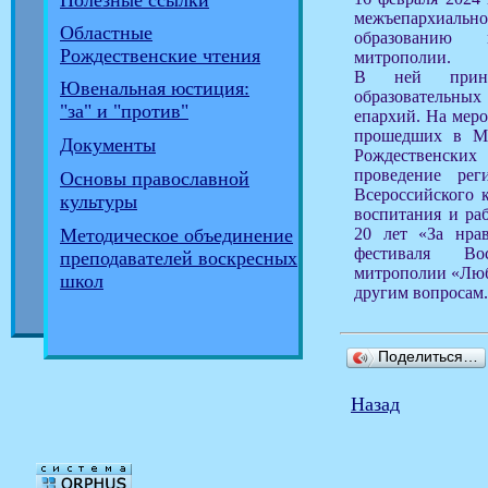
Полезные ссылки
межъепархиальн
Областные
образованию 
Рождественские чтения
митрополии.
В ней принял
Ювенальная юстиция:
образовательных
"за" и "против"
епархий. На меро
прошедших в М
Документы
Рождественски
проведение рег
Основы православной
Всероссийского к
культуры
воспитания и ра
20 лет «За нра
Методическое объединение
фестиваля Во
преподавателей воскресных
митрополии «Люб
школ
другим вопросам.
Поделиться…
Назад