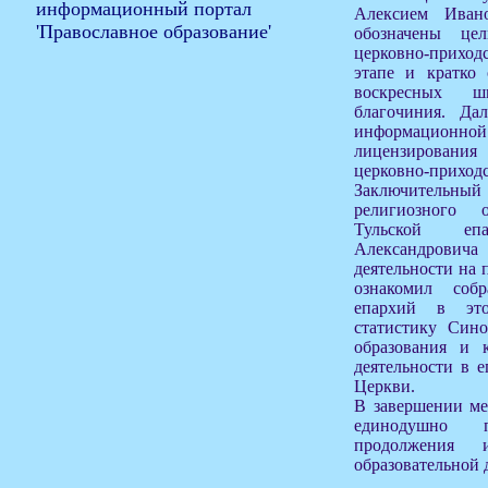
Алексием Иван
обозначены це
церковно-прих
этапе и кратко 
воскресных ш
благочиния. Да
информационной 
лицензировани
церковно-приход
Заключительны
религиозного 
Тульской еп
Александровича 
деятельности на 
ознакомил соб
епархий в эт
статистику Сино
образования и к
деятельности в 
Церкви.
В завершении ме
единодушно п
продолжения 
образовательной 