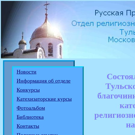
Новости
Состоя
Информация об отделе
Тульско
Конкурсы
благочин
Катехизаторские курсы
кат
Фотоальбом
религиозн
Библиотека
на
Контакты