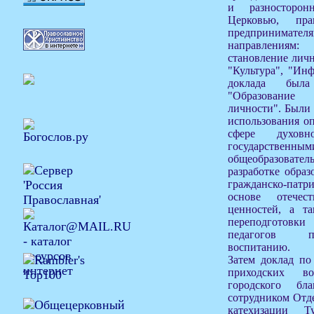
и разносторон
Церковью, пра
предпринимат
направлениям:
становление личн
"Культура", "Ин
доклада была
"Образование
личности". Были
использования о
сфере духовно
государстве
общеобразоват
разработке образ
гражданско-пат
основе отечест
ценностей, а та
переподготовк
педагогов по
воспитанию.
Затем доклад по
приходских в
городского бл
сотрудником Отде
катехизации Т