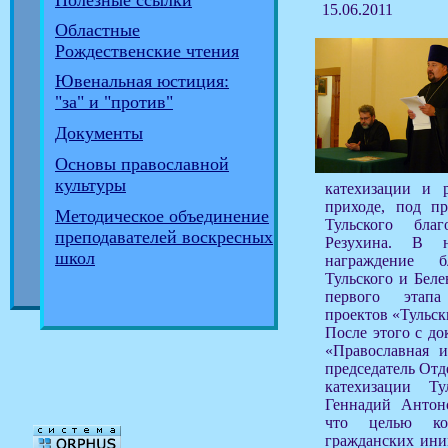
Полезные ссылки
15.06.2011
Областные
Рождественские чтения
Ювенальная юстиция:
"за" и "против"
Документы
Основы православной
культуры
катехизации и 
приходе, под пр
Методическое объединение
Тульского бла
преподавателей воскресных
Резухина. В н
школ
награждение б
Тульского и Беле
первого этапа
проектов «Тульск
После этого с д
«Православная и
председатель Отд
катехизации Ту
Геннадий Антоно
что целью кон
гражданских ини