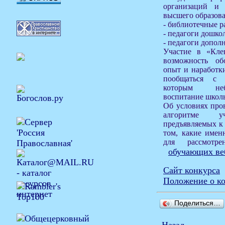
организаций и 
высшего образова
- библиотечные р
- педагоги дошко
- педагоги допол
Участие в «Кл
возможность об
опыт и наработки
пообщаться с 
которым небе
воспитание школ
Об условиях про
алгоритме у
предъявляемых к 
том, какие имен
для рассмотр
обучающих ве
Сайт конкурса
Положение о к
Поделиться…
Назад