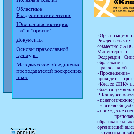
Полезные ссылки
Областные
Рождественские чтения
Ювенальная юстиция:
"за" и "против"
«Организацион
Документы
Рождественски
совместно с АН
Основы православной
Министерства
культуры
Федерации, Сино
образования
Методическое объединение
Православной 
преподавателей воскресных
«Просвещение
школ
проводит трет
«Клевер ДНК» на
области духовно-
В Конкурсе могут
- педагогические
- учителя общеоб
- приходские спе
- преподава
образовательных 
организаций высш
- студенты проф