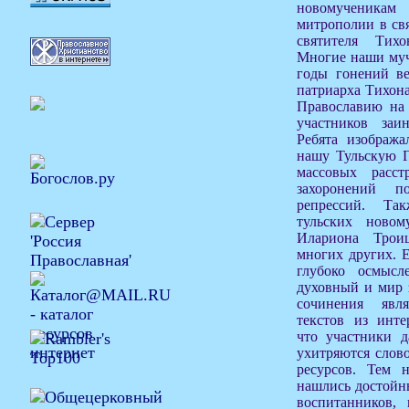
новомученикам
митрополии в свя
святителя Тихо
Многие наши муч
годы гонений в
патриарха Тихона
Православию на 
участников заин
Ребята изобража
нашу Тульскую Г
массовых расс
захоронений п
репрессий. Та
тульских новом
Илариона Трои
многих других. Е
глубоко осмыс
духовный и мир 
сочинения явл
текстов из инте
что участники д
ухитряются слово
ресурсов. Тем 
нашлись достойн
воспитанников,