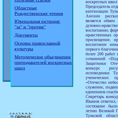
Полезные ссылки
воскресных школ
Председатель отд
Областные
катехизации Тул
Рождественские чтения
Анохин расска
является обмен
Ювенальная юстиция:
духовно-нрав
"за" и "против"
воспитанию, фор
Документы
нравственных ор
просвещение, нр
Основы православной
воспитание юн
культуры
первого благочин
более 200 работ 
Методическое объединение
сочинений «Под
преподавателей воскресных
Защитники Оте
школ
конкурс рис
исповедники Ту
ученических п
«Отечество небес
служение, подви
единением спасём
Секретарь конку
Иванов отметил, 
состязание был
летию Великой П
Тульской обла