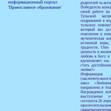
родителей за акти
Победитель конк
своей работе на
Тульской мит
подражания в ве
тульских новому
который мы дол
поколения в пок
мученическая ко
истинной веры,
трудности. Они
ценность в жизни
любовь к Богу и
вдохновляет нас
стать достойны
любви!»
Информация
(заключительног
школ «Любовь
направлена в бл
Награждение поб
выступление у
состоится 26 апре
просветите
священномуче