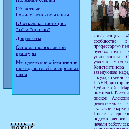
Полезные ссылки
Областные
Рождественские чтения
Ювенальная юстиция:
"за" и "против"
конференция 
Документы
сообществе», 
профессорско
Основы православной
руководители 
культуры
университета.
участникам конф
Методическое объединение
Константинов
преподавателей воскресных
заведующая кафе
школ
государственн
ПАНИ, доктор пед
Дубинский Мар
писателей России
диакон Алекси
религиозного 
Тульской епархии
После завершен
подготовленого
начали работу се