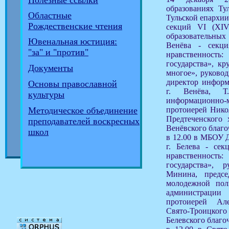
Полезные ссылки
образованиях Ту
Областные
Тульской епархии
Рождественские чтения
секций VI (XIV
образовательны
Ювенальная юстиция:
Венёва - секц
"за" и "против"
нравственность
государства», к
Документы
многое», руковод
директор информ
Основы православной
г. Венёва, Т
культуры
информационно-ме
протоиерей Нико
Методическое объединение
Предтеченского 
преподавателей воскресных
Венёвского благо
школ
в 12.00 в МБОУ 
г. Белева - се
нравственность
государства», 
Минина, председ
молодежной пол
администрац
протоиерей Але
Свято-Троицкого
Белевского благо