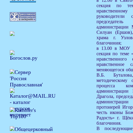
в 12.00 в Свято
секция по те
нравственном
руководители 
председател
администрации 
Силуан (Ершов),
храма г. Узлов
благочиния;
в 13.00 в МОУ 
секция по теме 
нравственного
нравственное 
меняющегося общ
В.Б. Буталов
методическому о
процесса ко
администрации
Драгола, председ
администрац
протоиерей Игор
честь иконы Бо
Радость» г. Щёк
благочиния.
В последующие