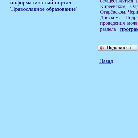
осуществляться 
Киреевском, Одо
Огарёвском, Черн
Донском. Под
проведения можн
програ
раздела
Поделиться…
Назад