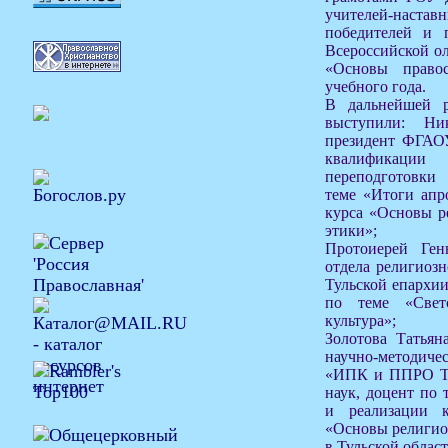
учителей-нас
победителей и п
Всероссийской о
«Основы правос
учебного года.
В дальнейшей р
выступили: Ни
президент ФГА
квалификаци
переподготовки
теме «Итоги апр
курса «Основы р
этики»;
Протоиерей Ген
отдела религиозн
Тульской епархи
по теме «Свет
культура»;
Золотова Татьян
научно-методи
«ИПК и ППРО ТО
наук, доцент по
и реализации к
«Основы религиоз
в Тульской област