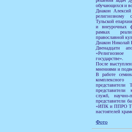
решения задач д
обучающихся и в
Диакон Алексий 
религиозному 
Тульской епархи
и внеурочных 
рамках реал
православной кул
Диакон Николай Е
Двенадцати а
«Религиозное
государстве».
После выступлен
мнениями и подве
В работе семин
комплексного
представители 
представители 
служб, научно-
представители 
«ИПК и ППРО ТО
настоятелей храм
Фото