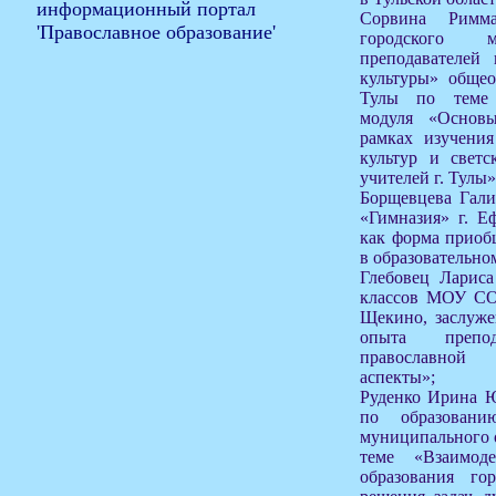
Сорвина Римма
городского м
преподавателей
культуры» общео
Тулы по теме 
модуля «Основ
рамках изучени
культур и светс
учителей г. Тулы»
Борщевцева Гали
«Гимназия» г. Е
как форма приоб
в образовательно
Глебовец Лариса
классов МОУ СО
Щекино, заслуже
опыта препо
православной
аспекты»;
Руденко Ирина Ю
по образован
муниципального о
теме «Взаимод
образования го