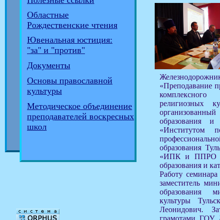
Полезные ссылки
Областные
Рождественские чтения
Ювенальная юстиция:
"за" и "против"
Документы
Железнодорожни
Основы православной
«Преподавание п
культуры
комплексного
религиозных к
Методическое объединение
организованны
преподавателей воскресных
образования и 
школ
«Институтом 
профессионально
образования Ту
«ИПК и ППРО Т
образования и ка
Работу семинара
заместитель мин
образования м
культуры Туль
Леонидович. За
грамотами ГО