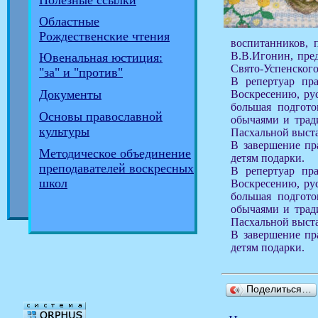
Полезные ссылки
Областные
Рождественские чтения
воспитанников, 
В.В.Игонин, пред
Ювенальная юстиция:
Свято-Успенского
"за" и "против"
В репертуар пр
Документы
Воскресению, ру
большая подгото
Основы православной
обычаями и трад
культуры
Пасхальной выста
В завершение пр
Методическое объединение
детям подарки.
преподавателей воскресных
В репертуар пр
школ
Воскресению, ру
большая подгото
обычаями и трад
Пасхальной выста
В завершение пр
детям подарки.
Поделиться…