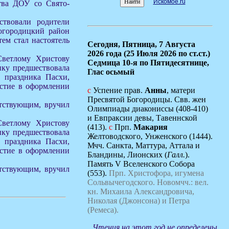
Искомое.ru
тва ДОУ со Свято-
ствовали родители
огородицкий район
ем стал настоятель
Сегодня,
Пятница, 7 Августа
2026 года (25 Июля 2026 по ст.ст.)
Светлому Христову
Седмица 10-я по Пятидесятнице,
ику предшествовала
Глас осьмый
й праздника Пасхи,
астие в оформлении
с
Успение прав.
Анны
, матери
Пресвятой Богородицы. Свв. жен
утствующим, вручил
Олимпиады диакониссы (408-410)
и Евпраксии девы, Тавеннской
Светлому Христову
(413).
с
Прп.
Макария
ику предшествовала
Желтоводского, Унженского (1444).
й праздника Пасхи,
Мчч. Санкта, Маттура, Аттала и
астие в оформлении
Бландины, Лионских (
Галл.
).
Память V Вселенского Собора
утствующим, вручил
(553).
Прп. Христофора, игумена
Сольвычегодского.
Новомчч.: вел.
кн. Михаила Александровича,
Николая (Джонсона) и Петра
(Ремеса).
Чтения на этот год не определены