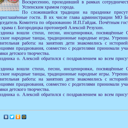
Воскресению, проходивший в рамках сотрудничес
Успенским храмом города.
По сложившейся традиции на празднике присут
приглашённые гости. В их числе глава администрации МО Б
седатель Комитета по образованию И.П.Гайдак. Почётным гост
 храма г. Богородицка протоиерей Алексий Резухин.
аздника вошли стихи, песни, инсценировки, посвящённые 
сские народные танцы, традиционные народные игры. Утренн
вительная работа: на занятиях дети знакомились с историе
ициями празднования, совместно с родителями принимали уч
вки детского творчества.
аздника о. Алексий обратился с поздравлением ко всем прис
аздника вошли стихи, песни, инсценировки, посвящённые 
сские народные танцы, традиционные народные игры. Утренн
вительная работа: на занятиях дети знакомились с историе
ициями празднования, совместно с родителями принимали уч
вки детского творчества.
аздника о. Алексий обратился с поздравлением ко всем прис