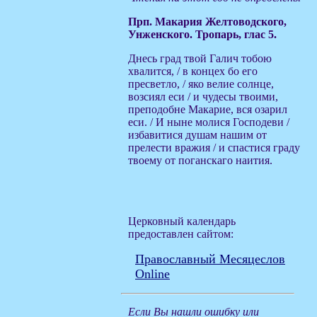
Прп. Макария Желтоводского,
Унженского. Тропарь, глас 5.
Днесь град твой Галич тобою
хвалится, / в концех бо его
пресветло, / яко велие солнце,
возсиял еси / и чудесы твоими,
преподобне Макарие, вся озарил
еси. / И ныне молися Господеви /
избавитися душам нашим от
прелести вражия / и спастися граду
твоему от поганскаго наития.
Церковный календарь
предоставлен сайтом:
Православный Месяцеслов
Online
Если Вы нашли ошибку или