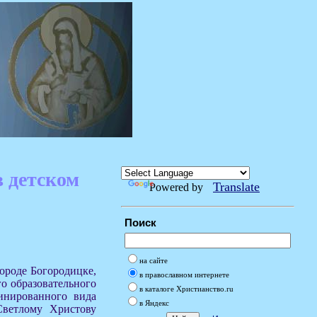
в детском
Translate
Powered by
Поиск
на сайте
городе Богородицке,
в православном интернете
о образовательного
в каталоге Христианство.ru
инированного вида
в Яндекс
Светлому Христову