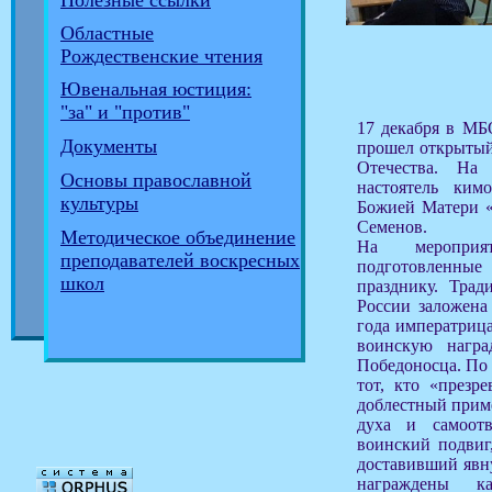
Полезные ссылки
Областные
Рождественские чтения
Ювенальная юстиция:
"за" и "против"
17 декабря в М
Документы
прошел открытый
Отечества. На
Основы православной
настоятель ким
культуры
Божией Матери «
Семенов.
Методическое объединение
На мероприя
преподавателей воскресных
подготовленные
школ
празднику. Трад
России заложена 
года императриц
воинскую награ
Победоносца. По 
тот, кто «презр
доблестный прим
духа и самоотв
воинский подвиг
доставивший явн
награждены к