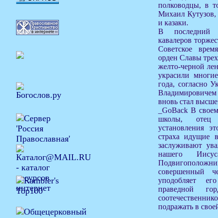
полководцы, в т
Михаил Кутузов, 
и казаки.
В последний р
кавалеров торжес
Советское врем
орден Славы трех
желто-черной лен
украсили многие
года, согласно 
Владимировичем
вновь стал высше
_GoBack В своем
школы, отец
установления эт
страха идущие 
заслуживают ува
нашего Иису
Подвигополо
совершенный че
уподобляет ег
праведной го
соотечественник
подражать в свое