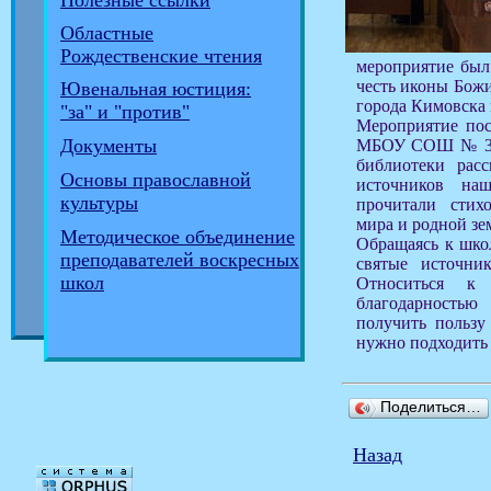
Полезные ссылки
Областные
Рождественские чтения
мероприятие был
честь иконы Бож
Ювенальная юстиция:
города Кимовска
"за" и "против"
Мероприятие пос
Документы
МБОУ СОШ № 3 г
библиотеки расс
Основы православной
источников на
культуры
прочитали стих
мира и родной зе
Методическое объединение
Обращаясь к школ
преподавателей воскресных
святые источник
школ
Относиться к
благодарность
получить пользу
нужно подходить 
Поделиться…
Назад