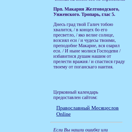
Прп. Макария Желтоводского,
Унженского. Тропарь, глас 5.
Днесь град твой Галич тобою
хвалится, / в концех бо его
пресветло, / яко велие солнце,
возсиял еси / и чудесы твоими,
преподобне Макарие, вся озарил
еси. / И ныне молися Господеви /
избавитися душам нашим от
прелести вражия / и спастися граду
твоему от поганскаго наития.
Церковный календарь
предоставлен сайтом:
Православный Месяцеслов
Online
Если Вы нашли ошибку или