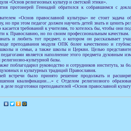
дуля «Основ религиозных культур и светской этики».
тия протоиерей Геннадий обратился к собравшимся с докла
:
вателем «Основ православной культуры» не стоит задача об
у, но при этом педагог должен научить детей знать и ценить р
о касается требований к учителям, то хотелось бы, чтобы они по
ти к Православию, но по своим профессиональным качествам. 
знать и любить тот предмет, о котором он рассказывает уч
 ходе преподавания модуля ОПК более качественно и глубоко
 школы и семьи, а также школы и Церкви. Целью представит
 педагогами является наполнение этого предмета духовным из
 религиозно-культурной базы.
кже поблагодарил руководство и сотрудников института, за бо
духовных и культурных традиций Православия.
чей встречи было принято решение продолжать и расширят
ышения квалификации…» с Отделом религиозного образова
 в деле подготовки преподавателей «Основ православной культу