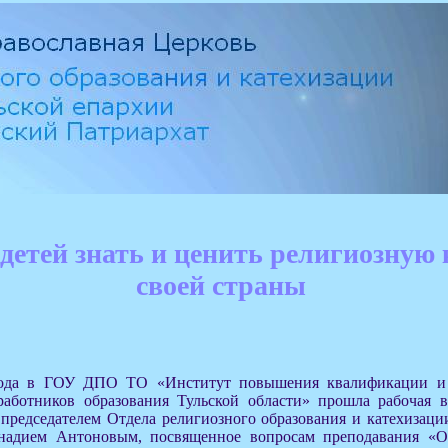
детей знать и ценить религиозную
своей страны
года в ГОУ ДПО ТО «Институт повышения квалификации и 
работников образования Тульской области» прошла рабочая в
председателем Отдела религиозного образования и катехизаци
ннадием Антоновым, посвященное вопросам преподавания «О