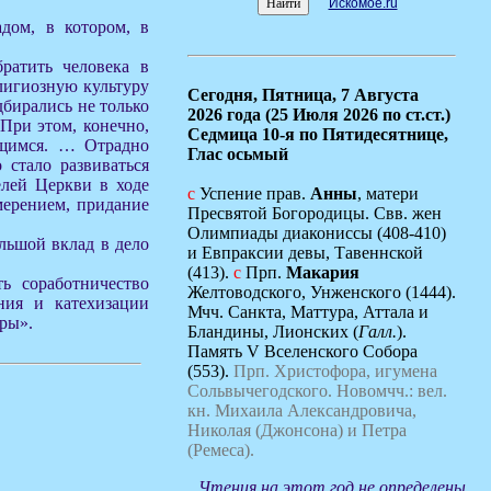
Искомое.ru
дом, в котором, в
ратить человека в
елигиозную культуру
Сегодня,
Пятница, 7 Августа
дбирались не только
2026 года (25 Июля 2026 по ст.ст.)
При этом, конечно,
Седмица 10-я по Пятидесятнице,
ащимся. … Отрадно
Глас осьмый
 стало развиваться
елей Церкви в ходе
с
Успение прав.
Анны
, матери
мерением, придание
Пресвятой Богородицы. Свв. жен
Олимпиады диакониссы (408-410)
льшой вклад в дело
и Евпраксии девы, Тавеннской
(413).
с
Прп.
Макария
ь соработничество
Желтоводского, Унженского (1444).
ния и катехизации
Мчч. Санкта, Маттура, Аттала и
ры».
Бландины, Лионских (
Галл.
).
Память V Вселенского Собора
(553).
Прп. Христофора, игумена
Сольвычегодского.
Новомчч.: вел.
кн. Михаила Александровича,
Николая (Джонсона) и Петра
(Ремеса).
Чтения на этот год не определены