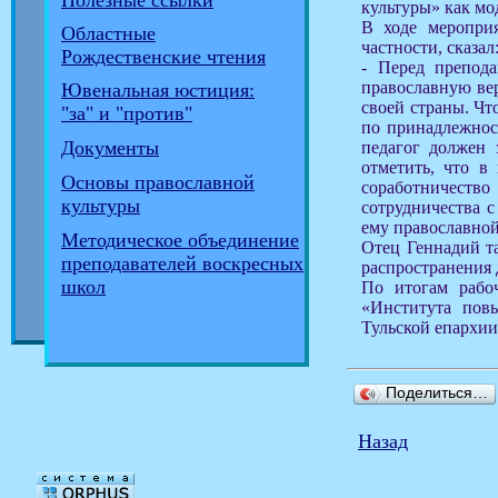
Полезные ссылки
культуры» как мо
В ходе мероприя
Областные
частности, сказал
Рождественские чтения
- Перед препода
православную вер
Ювенальная юстиция:
своей страны. Чт
"за" и "против"
по принадлежнос
Документы
педагог должен 
отметить, что в
Основы православной
соработничество
культуры
сотрудничества с
ему православной
Методическое объединение
Отец Геннадий та
преподавателей воскресных
распространения 
школ
По итогам рабо
«Института пов
Тульской епархии
Поделиться…
Назад