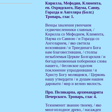
Кирилла, Мефодия, Климента,
еп. Охридского, Наума, Савву,
Горазда и Ангеляра (Болг.)
Тропарь, глас 1.
Венцы хваления увенчаим
седмочисленники славныя, /
Кирилла со Мефодием, Климента,
Наума со Саввою / и Горазда со
Ангеларием, / яко светила
возсиявшия / и Триединаго Бога
нам благовестившия, / столпы
незыблемыя Церкве Болгарския / и
богодухновенныя поборники слова
нашего, / бесовское идолом
поклонение упразднившия / и
Христу Богу молящияся, / Церковь
нашу утвердити / и душам нашим
даровати / мир и велию милость.
Прп. Поликарпа, архимандрита
Печерского. Тропарь, глас 4.
Тезоименит званию твоему, / яко
многоплодное древо, / насажден