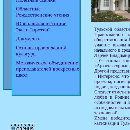
Полезные ссылки
Областные
Рождественские чтения
Ювенальная юстиция:
Тульской област
"за" и "против"
Православной 
Документы
обществознания 
участие школьн
Основы православной
начального и сре
культуры
Ларчев Владимир
- Участники кон
Методическое объединение
«Архитектурные 
преподавателей воскресных
Другой представ
школ
- Интересно, что
проекты, посвящ
подвиг, когда юн
Следует отметить
любви к Родине 
особенностей и з
исследовательск
технологий.
Имена победите
катехизации Туль