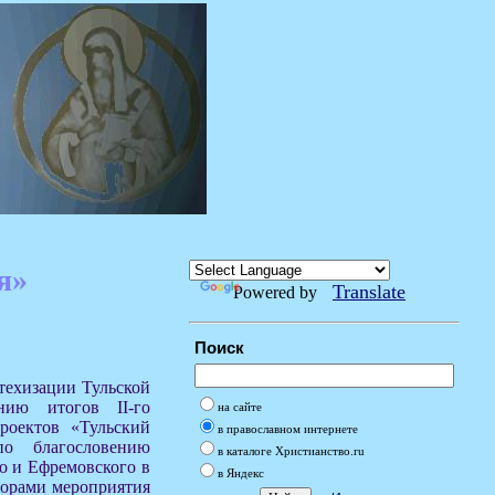
я»
Translate
Powered by
Поиск
атехизации Тульской
нию итогов II-го
на сайте
роектов «Тульский
в православном интернете
о благословению
в каталоге Христианство.ru
о и Ефремовского в
в Яндекс
торами мероприятия