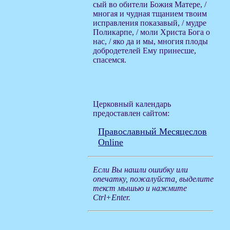
сый во обители Божия Матере, /
многая и чудная тщанием твоим
исправления показавый, / мудре
Поликарпе, / моли Христа Бога о
нас, / яко да и мы, многия плоды
добродетелей Ему принесше,
спасемся.
Церковный календарь
предоставлен сайтом:
Православный Месяцеслов
Online
Если Вы нашли ошибку или
опечатку, пожалуйста, выделите
текст мышью и нажмите
Ctrl+Enter.