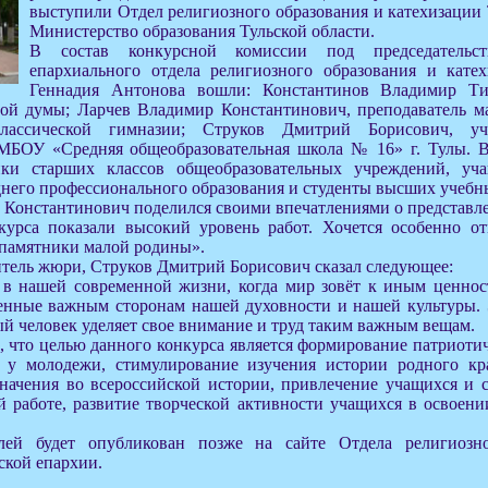
выступили Отдел религиозного образования и катехизации 
Министерство образования Тульской области.
В состав конкурсной комиссии под председательст
епархиального отдела религиозного образования и кате
Геннадия Антонова вошли: Константинов Владимир Ти
ной думы; Ларчев Владимир Константинович, преподаватель м
классической гимназии; Струков Дмитрий Борисович, у
МБОУ «Средняя общеобразовательная школа № 16» г. Тулы. В
ики старших классов общеобразовательных учреждений, уч
днего профессионального образования и студенты высших учебн
 Константинович поделился своими впечатлениями о представл
курса показали высокий уровень работ. Хочется особенно о
памятники малой родины».
итель жюри, Струков Дмитрий Борисович сказал следующее:
 в нашей современной жизни, когда мир зовёт к иным ценност
енные важным сторонам нашей духовности и нашей культуры.
ый человек уделяет свое внимание и труд таким важным вещам.
, что целью данного конкурса является формирование патриоти
у молодежи, стимулирование изучения истории родного кра
начения во всероссийской истории, привлечение учащихся и с
ой работе, развитие творческой активности учащихся в освое
лей будет опубликован позже на сайте Отдела религиозн
ской епархии.