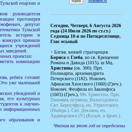
Искомое.ru
Тульской епархии и
вом руководителя
хизации протоиерея
мофеевич, депутат
Сегодня,
Четверг, 6 Августа 2026
атематики Тульской
года (24 Июля 2026 по ст.ст.)
читель истории и
Седмица 10-я по Пятидесятнице,
 конкурсе приняли
Глас осьмый
ащиеся учреждений
ых заведений.
+
Блгвв. князей страторпцев
енных проектах:
Бориса
и
Глеба
, во св. Крещении
тметить номинацию
Романа и Давида (1015). ш Мц.
Христины
(ок. 300). Прп.
Поликарпа, архимандрита
ям, ребята готовят
Печерского (1182). Новомч.
 Это уже маленький
Афанасия Хиосского (1660) (
Греч.
).
Новомч. Феофила из Закинфоса
ческих убеждений и
(1603) (
Греч.
).
Мч. Ермогена.
Прп.
я, его культурных
Пахомия, игумена, Вологодского.
тудентов к научно-
Свт. Бернулфуса, еп. Утрехтского
нии информационных
(
Нидерл.
).
Свт. Деклана, еп.
Ардморского (V) (
Кельт. и Брит.
).
ого образования и
Чтения на этот год не определены