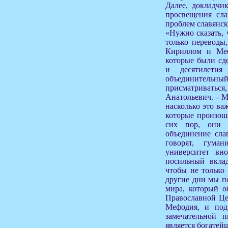
Далее, докладчи
просвещения сла
проблем славянск
«Нужно сказать, 
только переводы
Кириллом и Меф
которые были сд
и десятилети
объединительный
присматриват
Анатольевич. - М
насколько это ва
которые произош
сих пор, они 
объединение сла
говорят, гума
университет вн
посильный вклад
чтобы не только 
другие дни мы п
мира, который о
Православной Це
Мефодия, и под
замечательной п
является богатей