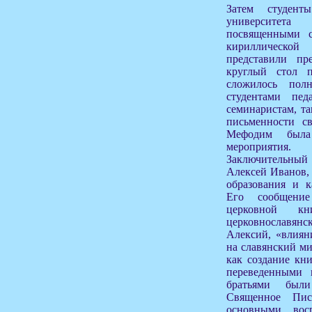
Затем студенты
университета
посвященными с
кириллической
представили пре
круглый стол 
сложилось пол
студентами пед
семинаристам, та
письменности с
Мефодим была
мероприятия.
Заключительны
Алексей Иванов, 
образования и к
Его сообщени
церковной кн
церковнославянск
Алексий, «влиян
на славянский ми
как создание кн
переведенными 
братьями был
Священное Пи
основными восп