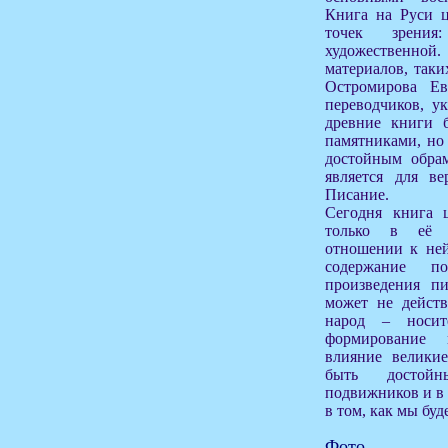
Книга на Руси ц
точек зрения:
художественной.
материалов, таки
Остромирова Ева
переводчиков, у
древние книги 
памятниками, но
достойным обрам
является для в
Писание.
Сегодня книга 
только в её 
отношении к ней
содержание п
произведения пи
может не действ
народ – носит
формирование 
влияние велики
быть достойн
подвижников и в 
в том, как мы буд
Фото