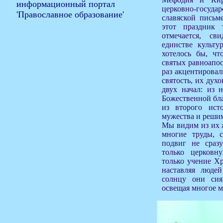
церковно-госуд
славяской письм
этот праздник
отмечается, сви
единстве культу
хотелось бы, чт
святых равноапос
раз акцентировал
святость, их дух
двух начал: из 
Божественной бла
из второго ист
мужества и решим
Мы видим из их ж
многие труды, с
подвиг не сраз
только церковн
только учение Хр
наставляя люде
солнцу они сия
освещая многое м