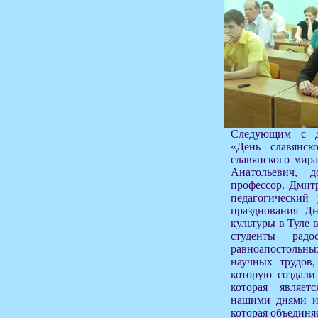
Следующим с д
«День славянск
славянского мир
Анатольевич, д
профессор. Дмитр
педагогический 
празднования Дн
культуры в Туле 
студенты рад
равноапостольн
научных трудов,
которую создал
которая являе
нашими днями и
которая объединя