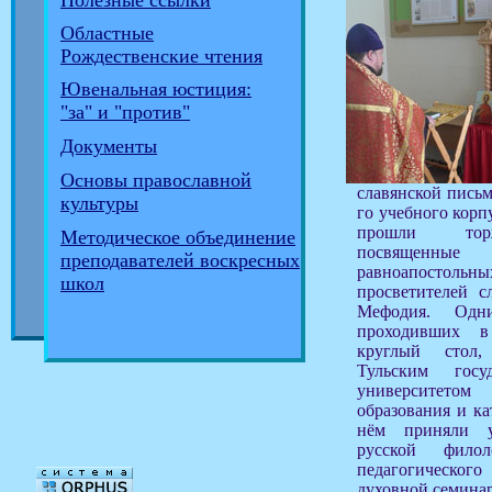
Полезные ссылки
Областные
Рождественские чтения
Ювенальная юстиция:
"за" и "против"
Документы
Основы православной
славянской письм
культуры
го учебного корп
прошли торж
Методическое объединение
посвященн
преподавателей воскресных
равноапосто
школ
просветителей с
Мефодия. Одн
проходивших в
круглый стол,
Тульским госу
университето
образования и ка
нём приняли у
русской фило
педагогическог
духовной семина