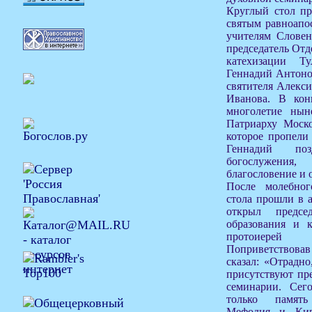
Круглый стол пр
святым равноапо
учителям Словен
председатель Отд
катехизации Т
Геннадий Антоно
святителя Алекси
Иванова. В кон
многолетие нын
Патриарху Моско
которое пропели
Геннадий поз
богослужения
благословение и 
После молебног
стола прошли в 
открыл предсе
образования и к
протоиерей
Поприветствовав
сказал: «Отрадно
присутствуют пр
семинарии. Сег
только память
Мефодия и Кир