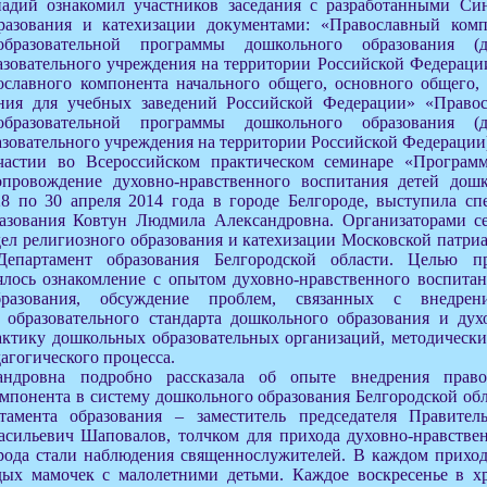
надий ознакомил участников заседания с разработанными Си
разования и катехизации документами: «Православный комп
бразовательной программы дошкольного образования (д
азовательного учреждения на территории Российской Федераци
ославного компонента начального общего, основного общего, 
ания для учебных заведений Российской Федерации» «Право
бразовательной программы дошкольного образования (д
зовательного учреждения на территории Российской Федерации
частии во Всероссийском практическом семинаре «Программ
опровождение духовно-нравственного воспитания детей дошк
8 по 30 апреля 2014 года в городе Белгороде, выступила сп
азования Ковтун Людмила Александровна. Организаторами с
л религиозного образования и катехизации Московской патриа
епартамент образования Белгородской области. Целью пр
ялось ознакомление с опытом духовно-нравственного воспитан
бразования, обсуждение проблем, связанных с внедрен
о образовательного стандарта дошкольного образования и дух
актику дошкольных образовательных организаций, методическ
агогического процесса.
ндровна подробно рассказала об опыте внедрения правос
мпонента в систему дошкольного образования Белгородской обл
тамента образования – заместитель председателя Правитель
асильевич Шаповалов, толчком для прихода духовно-нравстве
орода стали наблюдения священнослужителей. В каждом приход
дых мамочек с малолетними детьми. Каждое воскресенье в х