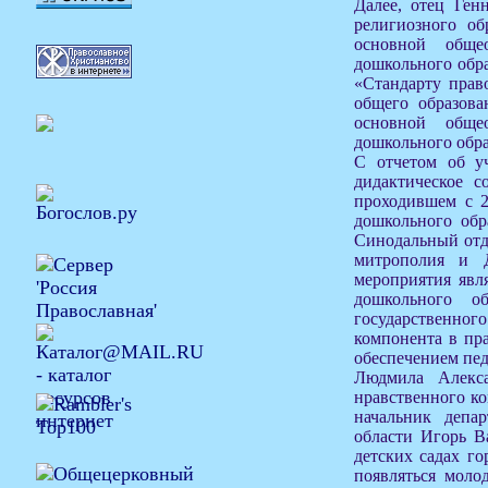
Далее, отец Ген
религиозного об
основной общео
дошкольного обр
«Стандарту прав
общего образов
основной общео
дошкольного обра
С отчетом об у
дидактическое с
проходившем с 2
дошкольного обр
Синодальный отде
митрополия и Д
мероприятия явл
дошкольного о
государственног
компонента в пр
обеспечением пед
Людмила Алекса
нравственного ко
начальник депар
области Игорь В
детских садах г
появляться моло