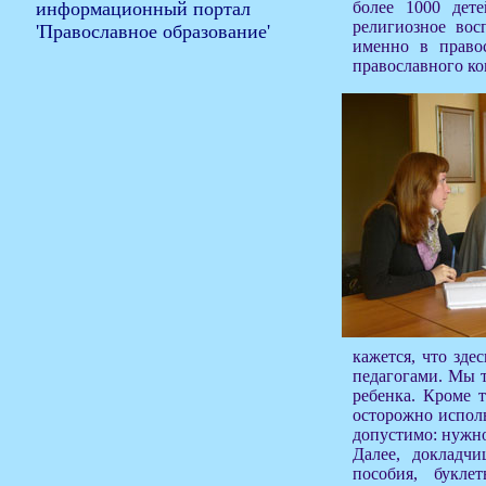
более 1000 дете
религиозное вос
именно в право
православного ко
кажется, что зде
педагогами. Мы т
ребенка. Кроме 
осторожно исполь
допустимо: нужно
Далее, докладчи
пособия, букле