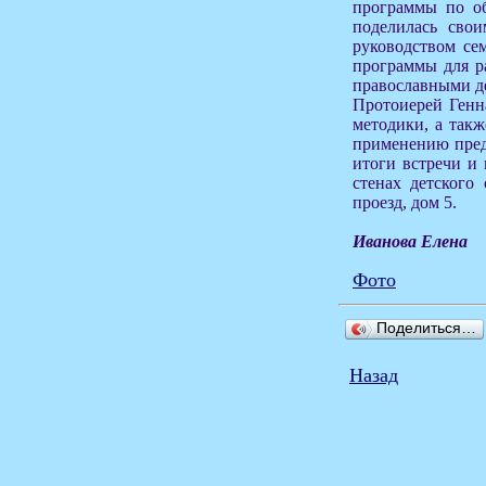
программы по об
поделилась сво
руководством се
программы для ра
православными де
Протоиерей Генна
методики, а так
применению пред
итоги встречи и 
стенах детского
проезд, дом 5.
Иванова Елена
Фото
Поделиться…
Назад