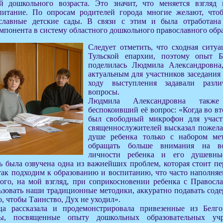
й дошкольного возраста. Это значит, что меняется взгляд
питание. По опросам родителей города многие желают, что
славные детские сады. В связи с этим и была отработана
мпонента в систему областного дошкольного православного обр
Следует отметить, что сходная ситуа
Тульской епархии, поэтому опыт Б
поделилась Людмила Александровна
актуальным для участников заседания
ходу выступления задавали разл
вопросы.
Людмила Александровна также
беспокоивший её вопрос: «Когда во в
был свободный микрофон для участ
священнослужителей высказал пожела
душе ребенка только с набором ме
обращать больше внимания на во
личности ребенка и его душевн
сь была озвучена одна из важнейших проблем, которая стоит п
ак подходим к образованию и воспитанию, что часто наполняем
того, на мой взгляд, при соприкосновении ребенка с Правосл
зовать наши традиционные методики, аккуратно подавать содер
, чтобы Таинство, Дух не уходил».
ца рассказала и продемонстрировала привезенные из Белго
ты, посвященные опыту дошкольных образовательных учр