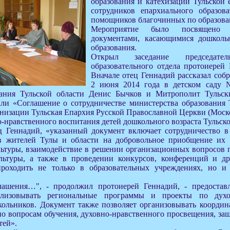
образования и катехизации Тульской 
сотрудников епархиального образов
помощников благочинных по образова
Мероприятие было посвящено 
документами, касающимися дошколь
образования.
Открыл заседание председател
образовательного отдела протоиерей
Вначале отец Геннадий рассказал соб
2 июня 2014 года в детском саду
вания Тульской области Денис Бычков и Митрополит Тульс
ли «Соглашение о сотрудничестве министерства образования 
низации Тульская Епархия Русской Православной Церкви (Моск
о-нравственного воспитания детей дошкольного возраста Тульско
ц Геннадий, «указанный документ включает сотрудничество 
в жителей Тулы и области на добровольное приобщение их 
льтуры, взаимодействие в решении организационных вопросов 
льтуры, а также в проведении конкурсов, конференций и др
проходить не только в образовательных учреждениях, но и
ашения…", - продолжил протоиерей Геннадий, - предоставл
ализовывать региональные программы и проекты по духов
ольников. Документ также позволяет организовывать коорди
по вопросам обучения, духовно-нравственного просвещения, з
тей».