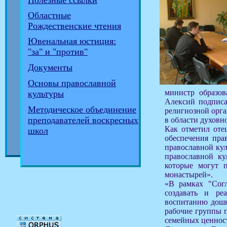
Полезные ссылки
Областные
Рождественские чтения
Ювенальная юстиция:
"за" и "против"
Документы
Основы православной
министр образо
культуры
Алексий подписа
Методическое объединение
религиозной орга
преподавателей воскресных
в области духовн
Как отметил оте
школ
обеспечения пра
православной ку
православной ку
которые могут 
монастырей».
«В рамках "Согл
создавать и ре
воспитанию дошк
рабочие группы 
семейных ценнос