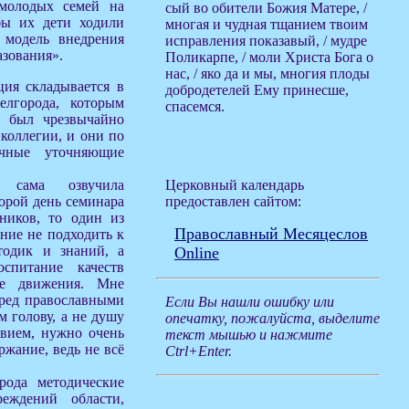
 молодых семей на
сый во обители Божия Матере, /
бы их дети ходили
многая и чудная тщанием твоим
 модель внедрения
исправления показавый, / мудре
азования».
Поликарпе, / моли Христа Бога о
нас, / яко да и мы, многия плоды
ция складывается в
добродетелей Ему принесше,
елгорода, которым
спасемся.
, был чрезвычайно
 коллегии, и они по
ичные уточняющие
 сама озвучила
Церковный календарь
торой день семинара
предоставлен сайтом:
ников, то один из
Православный Месяцеслов
ние не подходить к
тодик и знаний, а
Online
спитание качеств
ые движения. Мне
еред православными
Если Вы нашли ошибку или
 голову, а не душу
опечатку, пожалуйста, выделите
авием, нужно очень
текст мышью и нажмите
жание, ведь не всё
Ctrl+Enter.
рода методические
еждений области,