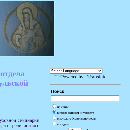
 отдела
Translate
Powered by
Тульской
Поиск
на сайте
в православном интернете
в каталоге Христианство.ru
 духовной семинарии
в Яндекс
дела религиозного