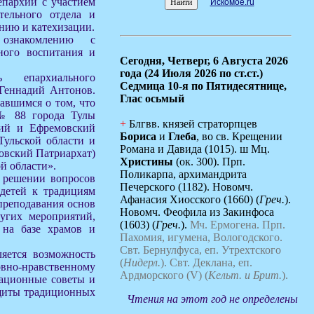
епархии с участием
Искомое.ru
ательного отдела и
нию и катехизации.
ознакомлению с
ного воспитания и
Сегодня,
Четверг, 6 Августа 2026
года (24 Июля 2026 по ст.ст.)
ь епархиального
Седмица 10-я по Пятидесятнице,
 Геннадий Антонов.
Глас осьмый
равшимся о том, что
 № 88 города Тулы
+
Блгвв. князей страторпцев
кий и Ефремовский
Бориса
и
Глеба
, во св. Крещении
Тульской области и
Романа и Давида (1015). ш Мц.
овский Патриархат)
Христины
(ок. 300). Прп.
й области».
Поликарпа, архимандрита
в решении вопросов
Печерского (1182). Новомч.
детей к традициям
Афанасия Хиосского (1660) (
Греч.
).
преподавания основ
Новомч. Феофила из Закинфоса
угих мероприятий,
(1603) (
Греч.
).
Мч. Ермогена.
Прп.
 на базе храмов и
Пахомия, игумена, Вологодского.
Свт. Бернулфуса, еп. Утрехтского
яется возможность
(
Нидерл.
).
Свт. Деклана, еп.
но-нравственному
Ардморского (V) (
Кельт. и Брит.
).
национные советы и
ащиты традиционных
Чтения на этот год не определены