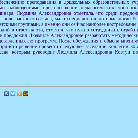
еспечению преподавания в дошкольных образовательных учр
ими наблюдениями при посещении педагогических мастерск
минара. Людмила Александровна отметила, что среди предло
зновозрастного состава, мало специалистов, которые могли бы
тскими группами, а именно они сейчас наиболее востребованы.
дий в ответ на это, отметил, что нужно сотрудничать отраба
же предложил Людмиле Александровне разработать методическ
ставленных ею программ. После обсуждения и обмена мнения
принято решение провести следующее заседание Коллегии 30 а
 сада, которым руководит Людмила Александровна Ковтун по