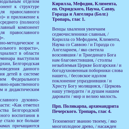
нодальным отделом
Кирилла, Мефодия, Климента,
онент к структуре
еп. Охридского, Наума, Савву,
ля православного
Горазда и Ангеляра (Болг.)
и)» и приложение к
Тропарь, глас 1.
среднего (полного)
славный компонент
Венцы хваления увенчаим
ля православного
седмочисленники славныя, /
)».
Кирилла со Мефодием, Климента,
но-методическое и
Наума со Саввою / и Горазда со
ольного возраста»,
Ангеларием, / яко светила
ециалист в области
возсиявшия / и Триединаго Бога
еминара выступили
нам благовестившия, / столпы
рхии, Белгородская
незыблемыя Церкве Болгарския / и
оведения данного
богодухновенныя поборники слова
ия детей в системе
нашего, / бесовское идолом
ием Федерального
поклонение упразднившия / и
овно-нравственного
Христу Богу молящияся, / Церковь
им и дидактическим
нашу утвердити / и душам нашим
даровати / мир и велию милость.
лавного духовно-
асти: «Как отметил
Прп. Поликарпа, архимандрита
ства Белгородской
Печерского. Тропарь, глас 4.
нного воспитания в
е стало все больше
Тезоименит званию твоему, / яко
рамах причащаются
многоплодное древо, / насажден