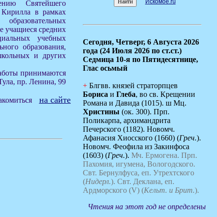
Искомое.ru
ению Святейшего
 Кирилла в рамках
образовательных
ие учащиеся средних
ециальных учебных
Сегодня,
Четверг, 6 Августа 2026
ьного образования,
года (24 Июля 2026 по ст.ст.)
школьных и других
Седмица 10-я по Пятидесятнице,
Глас осьмый
 Работы принимаются
Тула, пр. Ленина, 99
+
Блгвв. князей страторпцев
Бориса
и
Глеба
, во св. Крещении
на сайте
накомиться
Романа и Давида (1015). ш Мц.
Христины
(ок. 300). Прп.
Поликарпа, архимандрита
Печерского (1182). Новомч.
Афанасия Хиосского (1660) (
Греч.
).
Новомч. Феофила из Закинфоса
(1603) (
Греч.
).
Мч. Ермогена.
Прп.
Пахомия, игумена, Вологодского.
Свт. Бернулфуса, еп. Утрехтского
(
Нидерл.
).
Свт. Деклана, еп.
Ардморского (V) (
Кельт. и Брит.
).
Чтения на этот год не определены