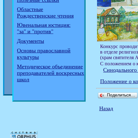
Полезные ссылки
Областные
Рождественские чтения
Ювенальная юстиция:
"за" и "против"
Документы
Конкурс проводитс
Основы православной
в отделе религиоз
культуры
(храм святителя А
С положением о 
Методическое объединение
Синодального 
преподавателей воскресных
школ
Положение о к
Поделиться…
Назад