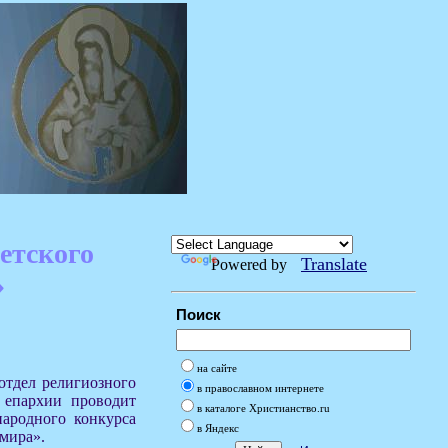
етского
Translate
Powered by
»
Поиск
на сайте
 отдел религиозного
в православном интернете
й епархии проводит
в каталоге Христианство.ru
ародного конкурса
в Яндекс
 мира».