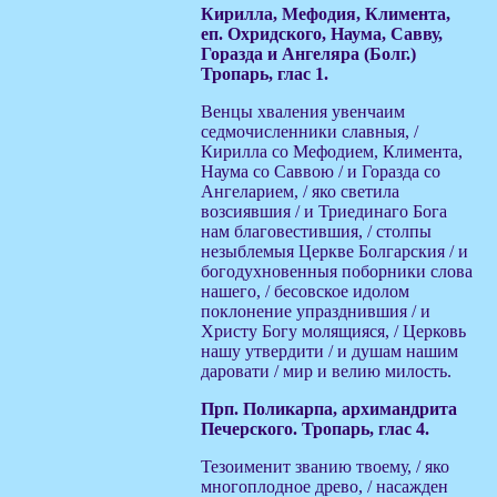
Кирилла, Мефодия, Климента,
еп. Охридского, Наума, Савву,
Горазда и Ангеляра (Болг.)
Тропарь, глас 1.
Венцы хваления увенчаим
седмочисленники славныя, /
Кирилла со Мефодием, Климента,
Наума со Саввою / и Горазда со
Ангеларием, / яко светила
возсиявшия / и Триединаго Бога
нам благовестившия, / столпы
незыблемыя Церкве Болгарския / и
богодухновенныя поборники слова
нашего, / бесовское идолом
поклонение упразднившия / и
Христу Богу молящияся, / Церковь
нашу утвердити / и душам нашим
даровати / мир и велию милость.
Прп. Поликарпа, архимандрита
Печерского. Тропарь, глас 4.
Тезоименит званию твоему, / яко
многоплодное древо, / насажден