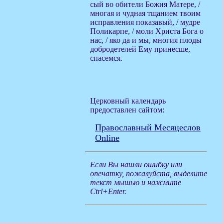
сый во обители Божия Матере, /
многая и чудная тщанием твоим
исправления показавый, / мудре
Поликарпе, / моли Христа Бога о
нас, / яко да и мы, многия плоды
добродетелей Ему принесше,
спасемся.
Церковный календарь
предоставлен сайтом:
Православный Месяцеслов
Online
Если Вы нашли ошибку или
опечатку, пожалуйста, выделите
текст мышью и нажмите
Ctrl+Enter.