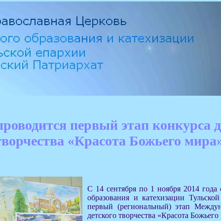
проводится первый этап конкурса д
творчества «Красота Божьего мира
С 14 сентября по 1 ноября 2014 года
образования и катехизации Тульско
первый (региональный) этап Междун
детского творчества «Красота Божьего