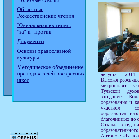
Полезные ссылки
Областные
Рождественские чтения
Ювенальная юстиция:
"за" и "против"
Документы
Основы православной
культуры
Методическое объединение
преподавателей воскресных
августа 2014
школ
Высокопреос
митрополита Туль
Тульской духо
заседание Кол
образования и к
участием сот
образователь
благочинных по о
Открыл заседани
образовательног
Антонов: «В пов