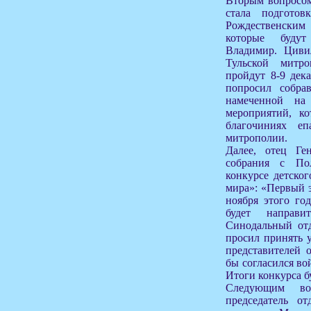
Вторым вопросом
стала подгото
Рождественски
которые буду
Владимир. Циви
Тульской митр
пройдут 8-9 дек
попросил собра
намеченной на 
мероприятий, ко
благочиниях е
митрополии.
Далее, отец Ге
собрания с По
конкурсе детског
мира»: «Первый э
ноября этого го
будет направ
Синодальный отд
просил принять 
представителей 
бы согласился во
Итоги конкурса б
Следующим воп
председатель от