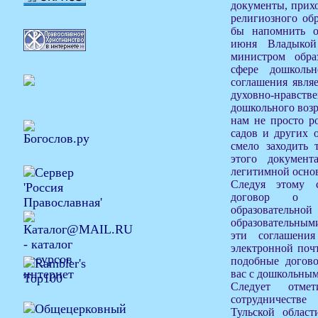
документы, прих
религиозного обр
бы напомнить о
июня Владыкой
министром обра
сфере дошкольн
соглашения являе
духовно-нравс
дошкольного возр
нам не просто ро
садов и других 
смело заходить 
этого докумен
легитимной основ
Следуя этому 
договор о с
образователь
образовательным
эти соглашени
электронной поч
подобные догов
вас с дошкольны
Следует отме
сотрудничеств
Тульской област