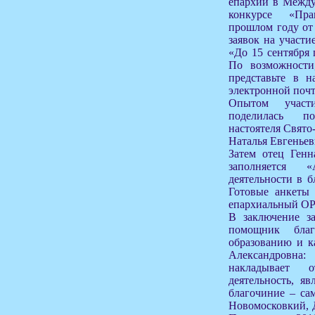
епархии в Между
конкурсе «Пра
прошлом году от
заявок на участи
«До 15 сентября 
По возможности
представьте в н
электронной почт
Опытом участ
поделилась п
настоятеля Свято
Наталья Евгеньев
Затем отец Генн
заполняется 
деятельности в б
Готовые анкеты 
епархиальный ОР
В заключение за
помощник благ
образованию и к
Александровна
накладывает
деятельность, яв
благочиние – са
Новомосковкий, 