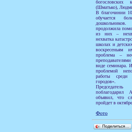
богословских 
(Шматько), Людм
В благочинии 10
обучается бо
дошкольников.
продолжила помо
из них – нехва
нехватка катастр
школах и детских
воскресеньям и
проблема – не
преподавателями
виде семинара. И
проблемой неп
работы среди
городов».
Председатель
поблагодарил 
объявил, что с
пройдет в октябре
Фото
Поделиться…