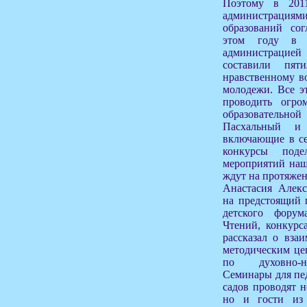
Поэтому в 201
администраци
образований сог
этом году в 
администрацие
составили пят
нравственному в
молодежи. Все э
проводить огро
образовательно
Пасхальный и 
включающие в се
конкурсы поде
мероприятий наш
ждут на протяжен
Анастасия Алекс
на предстоящий 
детского фору
Чтений, конкурс
рассказал о вза
методическим це
по духовно-н
Семинары для пед
садов проводят н
но и гости из