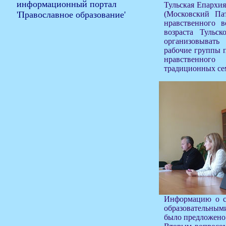
Тульская Епархи
(Московский Пат
нравственного в
возраста Тульск
организовыват
рабочие группы п
нравственно
традиционных се
Информацию о с
образовательным
было предложено 