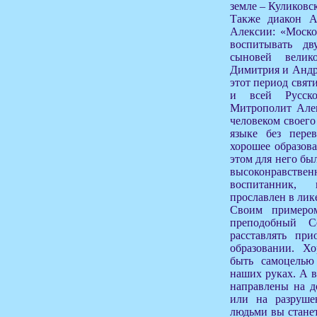
земле – Куликовс
Также диакон Ал
Алексии: «Моско
воспитывать дв
сыновей велик
Димитрия и Андре
этот период свят
и всей Русско
Митрополит Але
человеком своего
языке без перев
хорошее образов
этом для него бы
высоконравствен
воспитанник,
прославлен в лик
Своим примеро
преподобный С
расставлять пр
образовании. Х
быть самоцелью
наших руках. А в
направлены на д
или на разруше
людьми вы станет