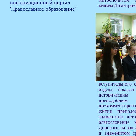
князем Димитрие
вступительного 
отдела показа
историческим
преподобны
прокомментиров
жития преподо
знаменитых исто
благословение 
Донского на защи
и знаменитом с