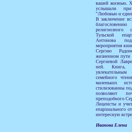
вашей жизнью. Х
услышали при
"Любовью и един
В заключение вс
благословен
религиозного 
Тульской епа
Антонова под
мероприятия кни
Сергию Радон
жизненном пути 
Сергиевой Лавр
ней. Книга, 
увлекательным
семейного чтен
маленьких ист
стилизованны по
позволяют по
преподобного Се
Лицеисты и учит
епархиального от
интересную встре
Иванова Елена