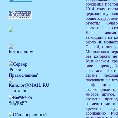
рождения препод
2014 году празд
церковном уровне
общегосударстве
отметил: «Благ
святого была со
Лавра, ставша
выходцами из ко
около 40 монаст
Сергий, стоит у
Московского пер
без которого н
Куликовском сра
завета преподо
спасемся". Поэто
стране проход
посвященные игу
конференции,
фольклорные пр
многое другое
времена препо
знаменитыми ис
времени – соу
собиранию Рус
митрополитом 