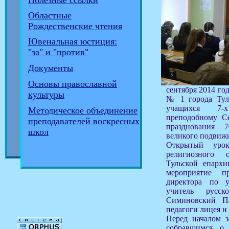
Полезные ссылки
Областные
Рождественские чтения
Ювенальная юстиция:
"за" и "против"
Документы
Основы православной
сентября 2014 го
культуры
№ 1 города Тул
учащихся 7-
Методическое объединение
преподобному С
преподавателей воскресных
празднования 
школ
великого подвиж
Открытый урок
религиозного 
Тульской епарх
мероприятие п
директора по уч
учитель русс
Симиновский П
педагоги лицея и
Перед началом з
собравшимся о