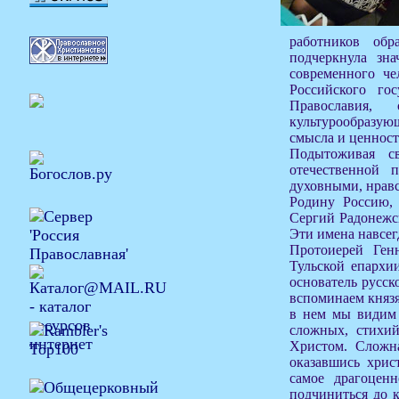
работников обр
подчеркнула зна
современного че
Российского го
Православия,
культурообразую
смысла и ценност
Подытоживая св
отечественной 
духовными, нравс
Родину Россию,
Сергий Радонежск
Эти имена навсег
Протоиерей Генн
Тульской епархи
основатель русс
вспоминаем князя
в нем мы видим 
сложных, стихий
Христом. Сложна
оказавшись хрис
самое драгоцен
подчиниться до к