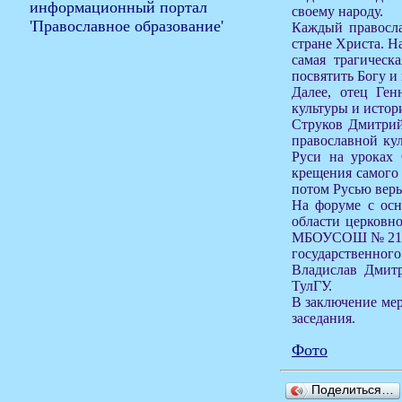
своему народу.
Каждый правосла
стране Христа. На
самая трагическ
посвятить Богу и
Далее, отец Ген
культуры и истор
Струков Дмитрий
православной ку
Руси на уроках 
крещения самого 
потом Русью вер
На форуме с ос
области церковн
МБОУСОШ № 21, Е
государственного
Владислав Дмитр
ТулГУ.
В заключение ме
заседания.
Фото
Поделиться…