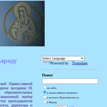
народу
Translate
Powered by
Поиск
ской Православной
арное заседание IX
на сайте
 образовательных
в православном интернете
изационный выбор
в каталоге Христианство.ru
тие преподаватели
в Яндекс
итета, директора и