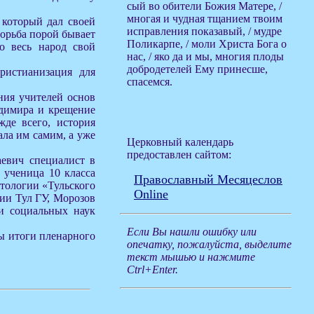
сый во обители Божия Матере, /
многая и чудная тщанием твоим
 который дал своей
исправления показавый, / мудре
борьба порой бывает
Поликарпе, / моли Христа Бога о
во весь народ свой
нас, / яко да и мы, многия плоды
добродетелей Ему принесше,
ристианизация для
спасемся.
ния учителей основ
адимира и крещение
де всего, история
ала им самим, а уже
Церковный календарь
предоставлен сайтом:
евич специалист в
 ученица 10 класса
Православный Месяцеслов
тологии «Тульского
Online
гии Тул ГУ, Морозов
и социальных наук
Если Вы нашли ошибку или
ы итоги пленарного
опечатку, пожалуйста, выделите
текст мышью и нажмите
Ctrl+Enter.