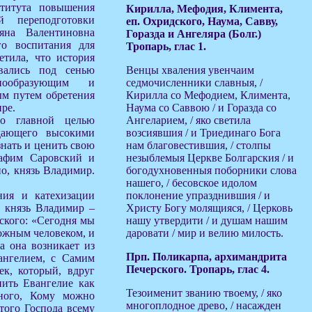
ститута повышения
Кирилла, Мефодия, Климента,
й переподготовки
еп. Охридского, Наума, Савву,
яна Валентиновна
Горазда и Ангеляра (Болг.)
го воспитания для
Тропарь, глас 1.
тила, что история
овались под сенью
Венцы хваления увенчаим
тнообразующим и
седмочисленники славныя, /
ым путем обретения
Кирилла со Мефодием, Климента,
ре.
Наума со Саввою / и Горазда со
то главной целью
Ангеларием, / яко светила
адающего высокими
возсиявшия / и Триединаго Бога
знать и ценить свою
нам благовестившия, / столпы
рафим Саровский и
незыблемыя Церкве Болгарския / и
о, князь Владимир.
богодухновенныя поборники слова
нашего, / бесовское идолом
ния и катехизации
поклонение упразднившия / и
й князь Владимир –
Христу Богу молящияся, / Церковь
ского: «Сегодня мы
нашу утвердити / и душам нашим
ожным человеком, и
даровати / мир и велию милость.
а она возникает из
Прп. Поликарпа, архимандрита
ангелием, с Самим
Печерского. Тропарь, глас 4.
ек, который, вдруг
ить Евангелие как
Тезоименит званию твоему, / яко
нного, Кому можно
многоплодное древо, / насажден
этого Господа всему