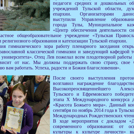
педагоги средних и дошкольных об
учреждений Тульской области, дух
епархии. Организаторами данн
выступили Управление образован
города Тулы, Муниципальное каз
«Центр обеспечения деятельности с
астное общеобразовательное учреждение «Тульская Правосла
л религиозного образования и катехизации Тульской епархии.
ия гимназического хора работу пленарного заседания откр
равославной классической гимназии и заведующий кафедрой т
 университета». Отец Лев пожелал всем плодотворной работы 
ависит от нас. Мы должны поддержать свою страну, свое 
ю вам работать. Успеха, радости и Божия благословения».
После своего выступления прот
возглавил награждение благодарст
Высокопреосвященнейшего Алекс
Тульского и Ефремовского победите
этапа X Международного конкурса д
«Красота Божьего мира». Данный ко
сентября по ноябрь 2014 года в Тульск
Международных Рождественских чтен
В ходе мероприятия с докладом «
современного образования: от ос
культуры к культуре личности» в