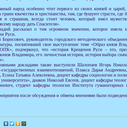
вный народ особенно чтит первого из своих князей и царей,
 грани язычества и христианства, там, где бушуют страсти, где 
ая и страшная, всегда стоит человек, который имел мужест
 всему народу дать Спасителя».
надий рассказал о том огромном значении, которое имела х
ии Руси.
 Борисович, руководитель городского методического объедине
льтуры, посвятивший свое выступление теме «Образ князя Вл
ОПК», подчеркнул, что «история Крещения Руси – это, преж
князя Владимира, его личностная история, история выбора снач
ы».
новными докладами также выступили Шалопаев Игорь Никола
о-государственных взаимоотношений, Плакса Дарья Андреевна,
сина Татьяна Алексеевна, доцент кафедры социологии и поли
 университета», диакон Николай Евсеев, доцент кафедры теоло
иевич, студент кафедры теологии Института гуманитарных 
роприятия после обсуждения и обмена мнениями были подведен