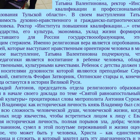
Татьяна Валентиновна, ректор «Ин
квалификации и профессионально
азования Тульской области». В своем выступлении Тать
чимость духовно-нравственного и гражданско-патриотическо
ловека. Ректор «Института повышения квалификации…» отме
сударства, его культура, экономика, уклад жизни формир
 ставшего для России государствоообразующим, э
щим стержнем. Именно религиозная вера является опробованн
ей, которые выступают нравственным ориентиром человека в ми
ое выступление, Татьяна Валентиновна подчеркнула, ч
педагогики является воспитание в ребенке человека, обл
твенными, культурными качествами. Ребенок с детства должен 
 носителями духовности которой являются преподобные Се
ий, святитель Феофан Затворник, Оптинские старцы и, конечн
да останутся в истории Великой Руси.
адий Антонов, председатель отдела религиозного образова
и в начале своего доклада по теме «Святой равноапостольны
кой культуры» процитировал слова митрополита Антония Сурож
 Владимира: как историческая личность князь Владимир был сл
всю сложность человеческой души, человеческой жизни, когд
ных недр язычества, чтобы встретиться лицом к лицу с Ев
я историческая личность, полная порывов зла, добра; челов
тианином, сумел в этой полутьме переживаний и жизни оцен
ное, что может быть у человека, Христа – как единстве
онца и служить, и который захотел дать эту драгоценность и 