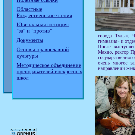
Полезные ссылки
Областные
Рождественские чтения
Ювенальная юстиция:
"за" и "против"
города Тулы», Ч
Документы
гимназия» и отде
После выступлен
Основы православной
Махно, ректор П
культуры
государственного
очень многое з
Методическое объединение
направлении жела
преподавателей воскресных
школ