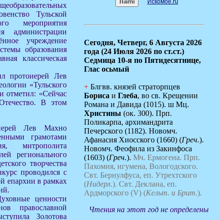
Искомое.ru
щеобразовательных
овенство Тульской
ого мероприятия
ия администрации
ённое учреждение
Сегодня,
Четверг, 6 Августа 2026
истемы образования
года (24 Июля 2026 по ст.ст.)
вная классическая
Седмица 10-я по Пятидесятнице,
Глас осьмый
ыл протоиерей Лев
еологии «Тульского
+
Блгвв. князей страторпцев
и отметил: «Сейчас
Бориса
и
Глеба
, во св. Крещении
Отечество. В этом
Романа и Давида (1015). ш Мц.
Христины
(ок. 300). Прп.
Поликарпа, архимандрита
оиерей Лев Махно
Печерского (1182). Новомч.
венными грамотами
Афанасия Хиосского (1660) (
Греч.
).
ия, митрополита
Новомч. Феофила из Закинфоса
лей регионального
(1603) (
Греч.
).
Мч. Ермогена.
Прп.
етского творчества
Пахомия, игумена, Вологодского.
нкурс проводился с
Свт. Бернулфуса, еп. Утрехтского
ой епархии в рамках
(
Нидерл.
).
Свт. Деклана, еп.
ий.
Ардморского (V) (
Кельт. и Брит.
).
Духовные ценности
нов православной
Чтения на этот год не определены
ыступила Золотова