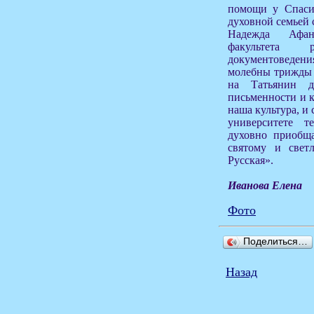
помощи у Спасит
духовной семьей 
Надежда Афан
факультета
документоведе
молебны трижды в
на Татьянин 
письменности и к
наша культура, и 
университете т
духовно приобща
святому и свет
Русская».
Иванова Елена
Фото
Поделиться…
Назад