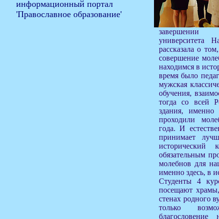
завершении 
университета Н
рассказала о том
совершение моле
находимся в исто
время было педа
мужская классиче
обучения, взаим
тогда со всей Р
здания, именно
проходили моле
года. И естеств
принимает лучш
исторический 
обязательным пр
молебнов для на
именно здесь, в 
Студенты 4 курс
посещают храмы,
стенах родного в
только возм
благословение