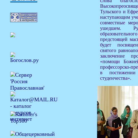
слова благос
Высокопреосв
Тульского и Ефре
наступающим уче
совместные меро
ушедшем. Рук
образовательно
предстоящей мас
будет посвяще
святого равноап
заключение пр
«помощи Божие
профессорско-пр
в постижении
студенчества».