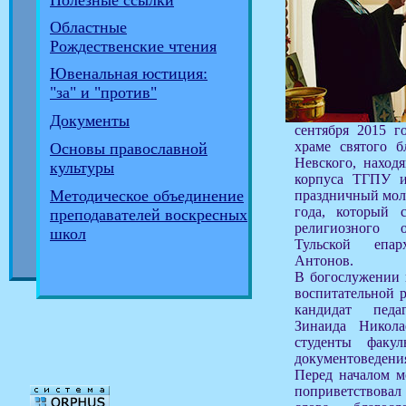
Полезные ссылки
Областные
Рождественские чтения
Ювенальная юстиция:
"за" и "против"
Документы
сентября 2015 г
храме святого б
Основы православной
Невского, наход
культуры
корпуса ТГПУ им
Методическое объединение
праздничный моле
года, который с
преподавателей воскресных
религиозного 
школ
Тульской епа
Антонов.
В богослужении 
воспитательной 
кандидат педа
Зинаида Никол
студенты факу
документоведени
Перед началом м
поприветствова