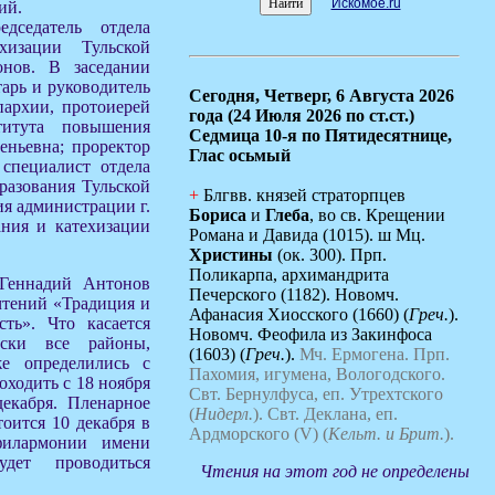
Искомое.ru
ий.
едседатель отдела
хизации Тульской
онов. В заседании
тарь и руководитель
Сегодня,
Четверг, 6 Августа 2026
пархии, протоиерей
года (24 Июля 2026 по ст.ст.)
титута повышения
Седмица 10-я по Пятидесятнице,
ньевна; проректор
Глас осьмый
специалист отдела
разования Тульской
+
Блгвв. князей страторпцев
я администрации г.
Бориса
и
Глеба
, во св. Крещении
ания и катехизации
Романа и Давида (1015). ш Мц.
Христины
(ок. 300). Прп.
Поликарпа, архимандрита
 Геннадий Антонов
Печерского (1182). Новомч.
чтений «Традиция и
Афанасия Хиосского (1660) (
Греч.
).
сть». Что касается
Новомч. Феофила из Закинфоса
ески все районы,
(1603) (
Греч.
).
Мч. Ермогена.
Прп.
е определились с
Пахомия, игумена, Вологодского.
оходить с 18 ноября
Свт. Бернулфуса, еп. Утрехтского
екабря. Пленарное
(
Нидерл.
).
Свт. Деклана, еп.
тоится 10 декабря в
Ардморского (V) (
Кельт. и Брит.
).
филармонии имени
дет проводиться
Чтения на этот год не определены