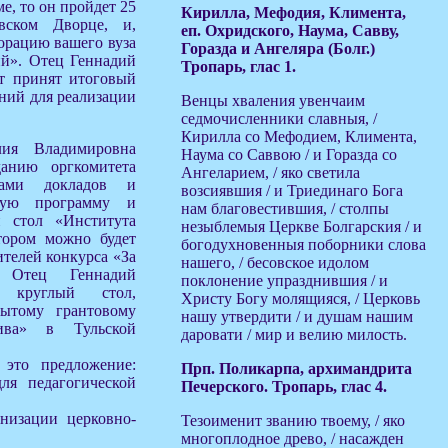
е, то он пройдет 25
Кирилла, Мефодия, Климента,
вском Дворце, и,
еп. Охридского, Наума, Савву,
орацию вашего вуза
Горазда и Ангеляра (Болг.)
ий». Отец Геннадий
Тропарь, глас 1.
ет принят итоговый
ний для реализации
Венцы хваления увенчаим
седмочисленники славныя, /
Кирилла со Мефодием, Климента,
ия Владимировна
Наума со Саввою / и Горазда со
данию оргкомитета
Ангеларием, / яко светила
мами докладов и
возсиявшия / и Триединаго Бога
щую программу и
нам благовестившия, / столпы
й стол «Института
незыблемыя Церкве Болгарския / и
тором можно будет
богодухновенныя поборники слова
ителей конкурса «За
нашего, / бесовское идолом
. Отец Геннадий
поклонение упразднившия / и
ь круглый стол,
Христу Богу молящияся, / Церковь
ытому грантовому
нашу утвердити / и душам нашим
тива» в Тульской
даровати / мир и велию милость.
 это предложение:
Прп. Поликарпа, архимандрита
ля педагогической
Печерского. Тропарь, глас 4.
низации церковно-
Тезоименит званию твоему, / яко
многоплодное древо, / насажден