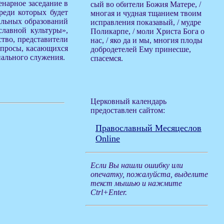
енарное заседание в
сый во обители Божия Матере, /
реди которых будет
многая и чудная тщанием твоим
альных образований
исправления показавый, / мудре
славной культуры»,
Поликарпе, / моли Христа Бога о
ство, представители
нас, / яко да и мы, многия плоды
опросы, касающихся
добродетелей Ему принесше,
иального служения.
спасемся.
Церковный календарь
предоставлен сайтом:
Православный Месяцеслов
Online
Если Вы нашли ошибку или
опечатку, пожалуйста, выделите
текст мышью и нажмите
Ctrl+Enter.