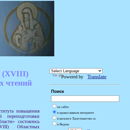
 (XVIII)
Translate
Powered by
х чтений
Поиск
на сайте
ститута повышения
в православном интернете
й переподготовки
в каталоге Христианство.ru
бласти» состоялось
в Яндекс
III) Областных