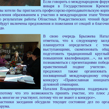
Если говорить о международном форум
января в Государственном Кремле
мы хотели бы пригласить профессорско-преподавательскую корп
авления образованием к участию в международном этапе Чтен
о результатам работы Областных Рождественских чтений буд
 будут включены предложения и пожелания от секций и благочи
да.
В свою очередь Брызжева Натал
отметила, что к следующему засе
планируется определиться с те
выступающими, скомпоновать об
подготовить традиционный круглы
повышения квалификации…», на ко
познакомиться с презентациями побед
нравственный подвиг учителя»
предложил также организоват
посвященный международному откр
конкурсу «Православная инициа
духовной семинарии.
Наталия Владимировна поддержала
 потому что это возможность принять участие, это плюс д
ь многие не участвуют, потому что не знают о конкурсе».
астники заседания обсудили текущее состояние дел по орга
орума.