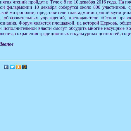
ятия чтений пройдут в Туле с 8 по 10 декабря 2016 года. На пл
ой филармонии 10 декабря соберутся около 800 участников, с
ьской митрополии, представители глав администраций муницип
и, образовательных учреждений, преподаватели «Основ право
ознания. Форум является площадкой, на которой Церковь, обще
 и исполнительной власти смогут обсудить многие насущные в
щения, сохранения традиционных и культурных ценностей, соц
Иванов