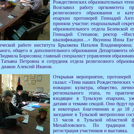
Рождественских образовательных чтен
Возглавил работу оргкомитета пр
религиозного образования и кате
епархии протоиерей Геннадий Ант
приняли участие: епархиальный секре
образовательного отдела Белевской е
Геннадий Степанов; ректор «Инс
квалификации…» Якунина Инна Евге
ической работе института Брызжева Наталия Владимировна; 
ного, общего и дополнительного образования Департамента об
Людмила Борисовна; главный специалист управления образовани
 Татьяна Петровна и сотрудник отдела религиозного образов
 диакон Алексий Иванов.
Открывая мероприятие, протоиерей
сказал: «Тема наших Рождественских 
новации: культура, общество, лично
регионального этапа, то практич
входящие в Тульскую епархию, уж
датами и темами секций. Они будут пр
в некоторых благочиниях и до 18 д
заседание в Тульской митрополии сос
13 часов в Тульской областной 
Михайловского. По традиции бу
регистрация участников и выставка.