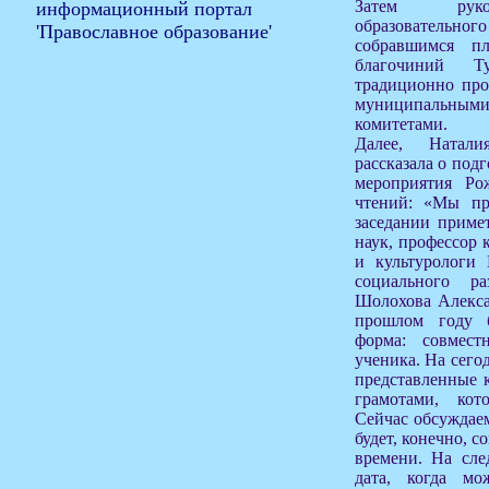
Затем руков
образователь
собравшимся п
благочиний Т
традиционно про
муниципальн
комитетами.
Далее, Натал
рассказала о под
мероприятия Рож
чтений: «Мы пр
заседании приме
наук, профессор 
и культурологи 
социального 
Шолохова Алекса
прошлом году 
форма: совмест
ученика. На сего
представленные 
грамотами, ко
Сейчас обсуждае
будет, конечно, 
времени. На сле
дата, когда м