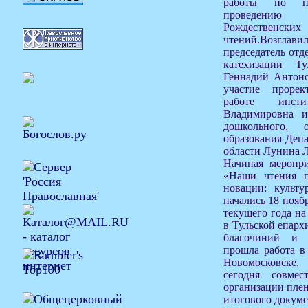
работы по по
проведению
Рождествен
чтений.Возгл
председатель отд
катехизации Т
Геннадий Антоно
участие прорек
работе инст
Владимировна и
дошкольного, 
образования Депа
области Лунина 
Начиная меропри
«Наши чтения 
новации: культу
начались 18 нояб
текущего года на
в Тульской епарх
благочиний и 
прошла работа в
Новомосковске
сегодня совме
организации плен
итогового докуме