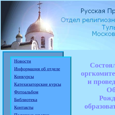
Новости
Состоял
Информация об отделе
оргкомите
Конкурсы
и прове
Катехизаторские курсы
Об
Фотоальбом
Рожд
Библиотека
образова
Контакты