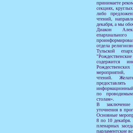
принимаете реко
секциях, круглых
либо предложе
чтений, направ
декабря, а мы об
Диакон Алек
епархиального
проинформиров
отдела религиозн
Тульской епа
"Рождественские
содержится и
Рождественских 
мероприятий, 
чтений. Жела
предоставлят
информационный
по проводимы
столам».
В заключение
уточнения в про
Основные меропр
8 по 10 декабря.
пленарных засед
парламентские вс