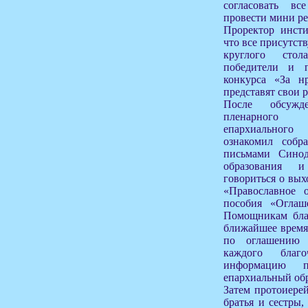
согласовать вс
провести мини р
Проректор инсти
что все присутст
круглого сто
победители и п
конкурса «За н
представят свои 
После обсужд
пленарного 
епархиального
ознакомил соб
письмами Синод
образования 
говориться о вых
«Православное о
пособия «Оглаш
Помощникам бла
ближайшее время 
по оглашению 
каждого благ
информацию 
епархиальный обр
Затем протоиере
братья и сестры,