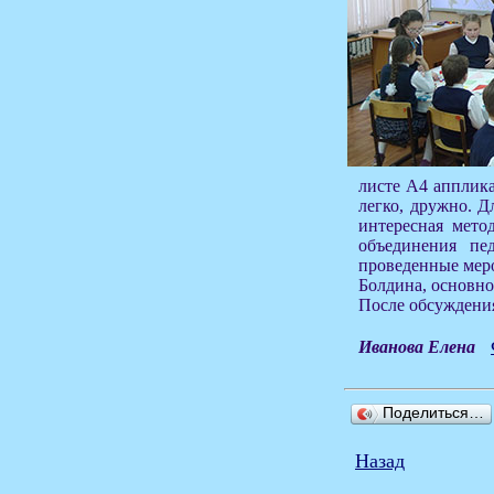
листе А4 апплика
легко, дружно. Д
интересная метод
объединения пе
проведенные меро
Болдина, основно
После обсуждения
Иванова Елена
Поделиться…
Назад