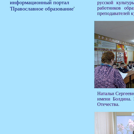
русской культу
работников обр
преподавателей к
Натальи Сергеев
имени Болдина. 
Отечества.