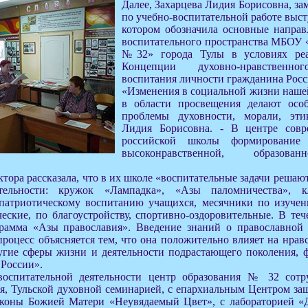
Далее, Захарцева Лидия Борисовна, за
по учебно-воспитательной работе выст
котором обозначила основные направ
воспитательного пространства МБОУ 
№32» города Тулы в условиях р
Концепции духовно-нравствен
воспитания личности гражданина Росс
«Изменения в социальной жизни наше
в области просвещения делают осо
проблемы духовности, морали, эти
Лидия Борисовна. - В центре совр
российской школы формирование 
высоконравственной, образова
ктора рассказала, что в их школе «воспитательные задачи решаю
тельности: кружок «Лампадка», «Азы паломничества», 
патриотическому воспитанию учащихся, месячники по изучен
еские, по благоустройству, спортивно-оздоровительные. В теч
грамма «Азы православия». Введение знаний о православной 
роцесс объясняется тем, что она положительно влияет на нрав
угие сферы жизни и деятельности подрастающего поколения, 
 России».
воспитательной деятельности центр образования № 32 сотр
я, Тульской духовной семинарией, с епархиальным Центром за
иконы Божией Матери «Неувядаемый Цвет», с лабораторией «