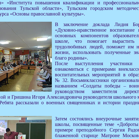
ры» «Института повышения квалификации и профессиональн
азования Тульской области», Тульским городским методиче
урса «Основы православной культуры».
В заключение доклада Лидия Бор
«Духовно-нравственное воспитание 
основных компонентов образовате
школе, что помогает вырастить 
трудолюбивых людей, поможет им н
жизни, использовать полученные з
благо родины».
После выступления участники 
ознакомиться с примерами внеклас
воспитательных мероприятий в обра
№ 32. Восьмиклассники организовал
названием «Солдаты победы – вои
руководством заместителя дирек
ной и Гришина Игоря Александровича руководителя школьного 
Ребята рассказали о военных священниках и истории праздн
Затем состоялись внеурочные занят
школы, посвященные теме «Доброты
примере преподобного Сергия Радо
блаженной старице Матроне Москов