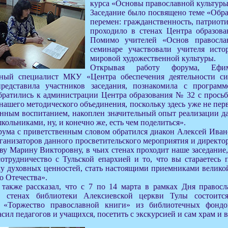
курса «Основы православной культуры
Заседание было посвящено теме «Обра
перемен: гражданственность, патриот
проходило в стенах Центра образов
Помимо учителей «Основ правосла
семинаре участвовали учителя исто
мировой художественной культуры.
Открывая работу форума, Ефи
вный специалист МКУ «Центра обеспечения деятельности си
представила участников заседания, познакомила с програм
братились к администрации Центра образования № 32 с просьб
 нашего методического объединения, поскольку здесь уже не пе
енным воспитанием, накоплен значительный опыт реализации д
кольниками, ну, и конечно же, есть чем поделиться».
ума с приветственным словом обратился диакон Алексей Ивано
ганизаторов данного просветительского мероприятия и директо
ву Марину Викторовну, в чьих стенах проходит наше заседание, 
сотрудничество с Тульской епархией и то, что вы стараетесь
у духовных ценностей, стать настоящими приемниками великой
о Отечества».
также рассказал, что с 7 по 14 марта в рамках Дня правос
в стенах библиотеки Алексиевской церкви Тулы состоитс
 «Торжество православной книги» из библиотечных фондо
сил педагогов и учащихся, посетить с экскурсией и сам храм и 