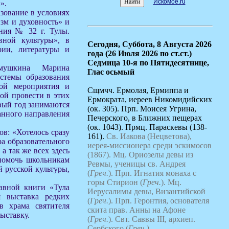
Искомое.ru
».
зование в условиях
изм и духовность» и
ания № 32 г. Тулы.
вной культуры», в
Сегодня,
Суббота, 8 Августа 2026
рии, литературы и
года (26 Июля 2026 по ст.ст.)
Седмица 10-я по Пятидесятнице,
мушкина Марина
Глас осьмый
стемы образования
мой мероприятия и
Сщмчч. Ермолая, Ермиппа и
ой провести в этих
Ермократа, иереев Никомидийских
рвый год занимаются
(ок. 305). Прп. Моисея Угрина,
анного направления
Печерского, в Ближних пещерах
(ок. 1043). Прмц. Параскевы (138-
в: «Хотелось сразу
161).
Св. Иакова (Нецветова),
ра образовательного
иерея-миссионера среди эскимосов
а так же всех здесь
(1867).
Мц. Ориозелы девы из
 помочь школьникам
Ревмы, ученицы св. Андрея
 русской культуры,
(
Греч.
).
Прп. Игнатия монаха с
горы Стирион (
Греч.
).
Мц.
лавной книги «Тула
Иерусалимы девы, Византийской
я выставка редких
(
Греч.
).
Прп. Геронтия, основателя
в храма святителя
скита прав. Анны на Афоне
выставку.
(
Греч.
).
Свт. Саввы III, архиеп.
Сербского (
Греч.
).