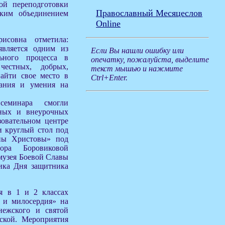
ой переподготовки
Православный Месяцеслов
ским объединением
Online
исовна отметила:
является одним из
Если Вы нашли ошибку или
льного процесса в
опечатку, пожалуйста, выделите
честных, добрых,
текст мышью и нажмите
айти свое место в
Ctrl+Enter.
нания и умения на
семинара смогли
сных и внеурочных
зовательном центре
и круглый стол под
ны Христовы» под
тора Боровиковой
музея Боевой Славы
ика Дня защитника
ия в 1 и 2 классах
 и милосердия» на
нежского и святой
ской. Мероприятия