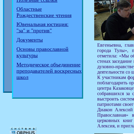
Полезные ссылки
Областные
Рождественские чтения
Ювенальная юстиция:
"за" и "против"
Документы
Евгеньевна, гла
Основы православной
города Тулы», 
культуры
отметила: «Мы о
стенах заседание
Методическое объединение
духовно-нравств
преподавателей воскресных
деятельности со ш
школ
К участникам фор
поблагодарить ор
центра Казаковце
собравшихся за 
выстроить систем
патриотами своег
Диакон Алексий 
Православная» 
церковных книг
Алексия, и пригла