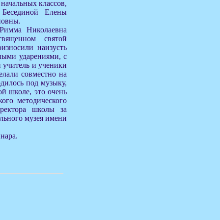
 начальных классов,
 Бесединой Елены
новны.
 Римма Николаевна
священном святой
износили наизусть
ными ударениями, с
 учитель и ученики
елали совместно на
одилось под музыку,
ой школе, это очень
кого методического
иректора школы за
льного музея имени
нара.