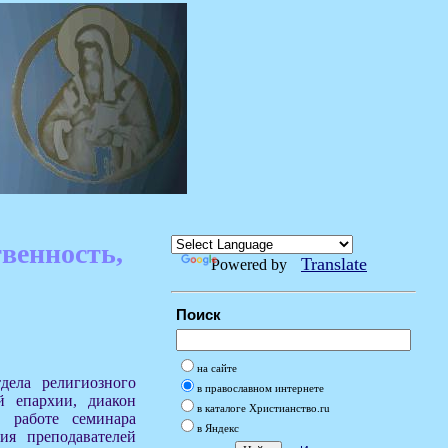
венность,
Translate
Powered by
Поиск
на сайте
дела религиозного
в православном интернете
й епархии, диакон
в каталоге Христианство.ru
 работе семинара
в Яндекс
ния преподавателей