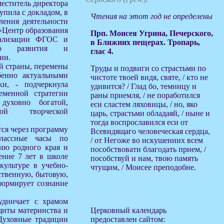
меститель директора
упила с докладом, в
Чтения на этот год не определены
ления деятельности
«Центр образования
Прп. Моисея Угрина, Печерского,
еализации ФГОС и
в Ближних пещерах. Тропарь,
ного развития и
глас 4.
ии.
й страны, перемены
Труды и подвиги со страстьми по
бенно актуальными
чистоте твоей видя, святе, / кто не
ки, - подчеркнула
удивится? / Глад бо, темницу и
еменной стратегии
раны приемля, / не поработился
духовно богатой,
еси сластем ляховицы, / но, яко
нной творческой
царь, страстьми обладаяй, / ныне и
тогда воспрославился еси от
тся через программу
Всевидящаго человеческая сердца,
классные часы по
/ от Негоже во искушениих всем
ию родного края и
пособствовати благодать прием, /
ение 7 лет в школе
пособствуй и нам, твою память
культуре в учебно-
чтущим, / Моисее преподобне.
ственную, бытовую,
формирует сознание
удничает с храмом
щиты материнства и
Церковный календарь
Духовные традиции
предоставлен сайтом: