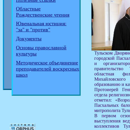
Полезные ссылки
Областные
Рождественские чтения
Ювенальная юстиция:
"за" и "против"
Документы
Основы православной
Тульском Дворян
культуры
городской Пасха
Методическое объединение
и организатор
преподавателей воскресных
правительство 
областная ф
школ
Михайловского
образованию и ка
Протоиерей Ген
отдела религиозн
отметил: «Возр
Пасхальных бало
митрополита Туль
В первом сезо
выступления ве
коллективов Т