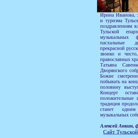
Ирина Иванова, 
и туризма Тульс
поздравлениям в
Тульской епа
музыкальных 
пасхальные д
прекрасной русск
звонко и чисто
православных хр
Татьяна Савен
Дворянского соб
Божие смотрени
побывать на конц
половину высту
Концерт оста
положительные э
традиция продол
станет одни
музыкальных собы
Алексей Анкин, 
Сайт Тульской