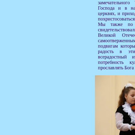
замечательного
Господа и в н
церквях, и прихо
похристосоватьс
Мы также по 
свидетельствова
Великой Отече
самоотвержен
подвигам котор
радость в эт
всерадостный 
потребность к
прославлять Бога 