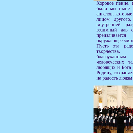
Хоровое пение, 
были мы ныне с
ангелов, которые
лицом другого
внутренней ра
взаимный дар 
преизливаетс
окружающее миро
Пусть эта радо
творчества,
благоуханны
человеческих т
любящих и Бога 
Родину, сохраняе
на радость людям