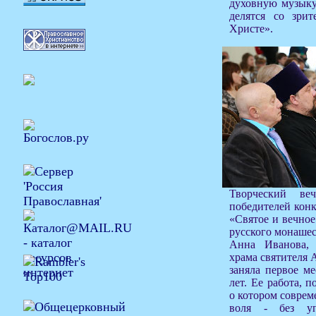
духовную музыку
делятся со зри
Христе».
Творческий ве
победителей конк
«Святое и вечное
русского монашес
Анна Иванова,
храма святителя А
заняла первое ме
лет. Ее работа, 
о котором соврем
воля - без упр