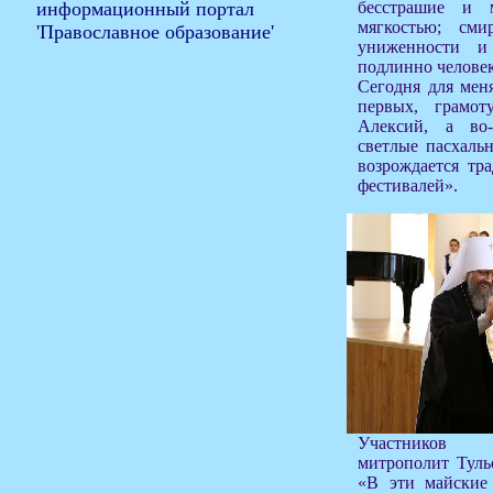
бесстрашие и 
мягкостью; см
униженности и
подлинно человек
Сегодня для мен
первых, грамо
Алексий, а во
светлые пасхаль
возрождается тр
фестивалей».
Участников ф
митрополит Туль
«В эти майские