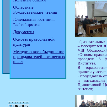
Полезные ссылки
Областные
Рождественские чтения
Ювенальная юстиция:
"за" и "против"
Документы
Основы православной
образовательных
культуры
– победителей и
VIII Общеросси
Методическое объединение
«Основы правосл
преподавателей воскресных
проведена 6 ф
школ
Института.
В торжественн
приняли участие:
· председатель о
и катехизации
Православной Це
Антонов;