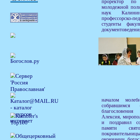
проректор по
молодежной поли
наук Калини
профессорско-
студенты факу
документоведени
началом молеб
собравшимся 
благословения
Алексия, миропо
и поздравил с
памяти свят
покровительницы
окончании богос