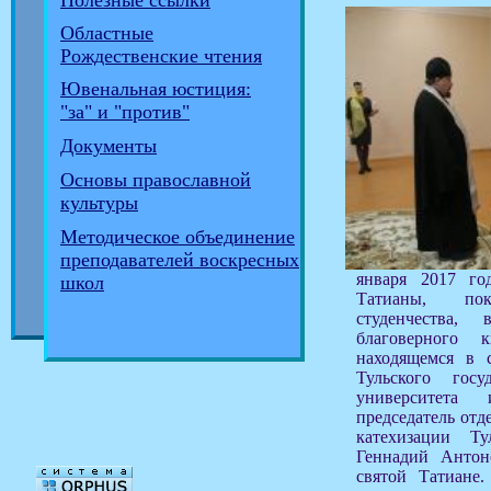
Полезные ссылки
Областные
Рождественские чтения
Ювенальная юстиция:
"за" и "против"
Документы
Основы православной
культуры
Методическое объединение
преподавателей воскресных
января 2017 г
школ
Татианы, пок
студенчества,
благоверного 
находящемся в с
Тульского госуд
университета
председатель отд
катехизации Ту
Геннадий Антон
святой Татиане