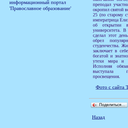
преподал участн
окропил святой в
25 (по старому с
императрица Елиз
об открытии в
университета. В
сделал этот ден
обрел популяр
студенчества. Ж
заключает в себ
богатой и знатно
утехи мира и 
Исполняя обяза
выступала п
просвещения.
Фото с сайта
Поделиться…
Назад