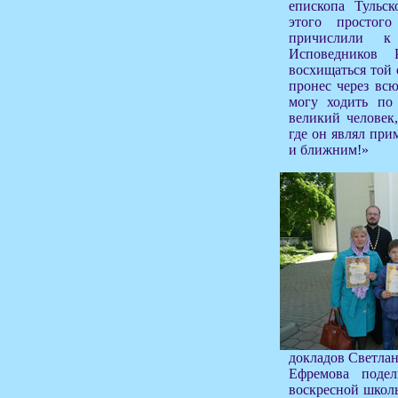
епископа Тульск
этого простог
причислили к
Исповедников 
восхищаться той 
пронес через всю
могу ходить по 
великий человек,
где он являл при
и ближним!»
докладов Светлан
Ефремова поде
воскресной школы