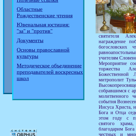
Полезные ссылки
Областные
Рождественские чтения
Ювенальная юстиция:
"за" и "против"
святителя Ал
Документы
награждение поб
богословских 
Основы православной
равноапостол
культуры
учителям Словен
Мероприятие сос
Методическое объединение
торжества Ал
преподавателей воскресных
Божественной 
школ
митрополит Туль
Высокопреосвяще
собравшимся с а
молитвенного че
события Вознесен
Иисуса Христа, 
Бога и Отца сед
этом году с п
святого храм
благодарим Бога 
честных и мно