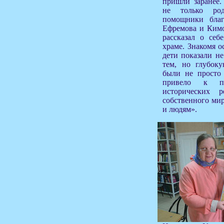
пришли заранее
не только ро
помощники бла
Ефремова и Кимо
рассказал о себ
храме. Знакомя о
дети показали н
тем, но глубоку
были не просто 
привело к пе
исторических р
собственного ми
и людям».