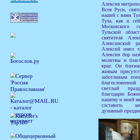
Алексия митропо
Всея Руси, свят
нашей с вами Тул
Тула, как и се
Московского г
Тульской обла
святителя Але
Алексинский р
Алексий имел т
Алексин бор наз
молитвы и благ
крае. Он близо
живым присутст
заботливым поп
благословенно
светлый праз
благодарю Божи
нашему и моей ме
составить за
духовный праздн