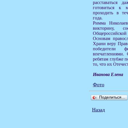
расставаться да
готовиться к м
проходить в те
года.
Римма Николаев
викторину, с
Общероссийско
Основам правосл
Храни веру Прав
победители фо
впечатлениями. 
ребятам глубже п
то, что их Отечес
Иванова Елена
Фото
Поделиться…
Назад