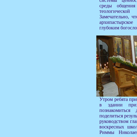
системы ценнос
среды общения
теологическо
Замечательно, ч
архипастырско
глубоким богосл
Утром ребята при
в здании прих
познакомиться
поделиться резул
руководством гл
воскресных шко
Риммы Николае