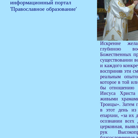
Искренне жел
глубиною во
Божественных п
существовании вс
и каждого конкре
восприняв эти с
реальным опыто
которое в той ил
бы отношению 
Иисуса Христа
живыми храмам
Троицы». Затем 
в этот день из
епархии, «за их 
осознании всех 
церковная, выяв
рук Высокопр
благословенные а