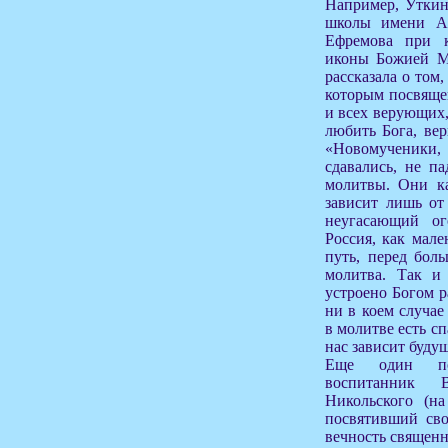
Например, Уткин
школы имени Ал
Ефремова при к
иконы Божией М
рассказала о том
которым посвящен
и всех верующих,
любить Бога, вер
«Новомученики
сдавались, не п
молитвы. Они ка
зависит лишь от
неугасающий ог
Россия, как мале
путь, перед бол
молитва. Так и
устроено Богом р
ни в коем случае
в молитве есть сп
нас зависит буду
Еще один поб
воспитанник 
Никольского (на
посвятивший св
вечность священ