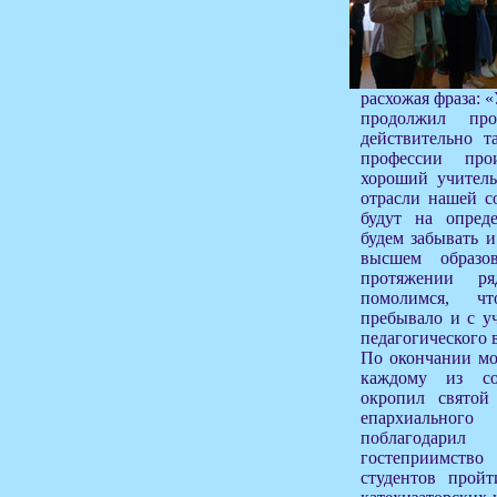
расхожая фраза: «
продолжил пр
действительно т
профессии про
хороший учитель
отрасли нашей с
будут на опред
будем забывать 
высшем образо
протяжении р
помолимся, ч
пребывало и с у
педагогического в
По окончании мо
каждому из со
окропил святой
епархиального
поблагодари
гостеприимств
студентов прой