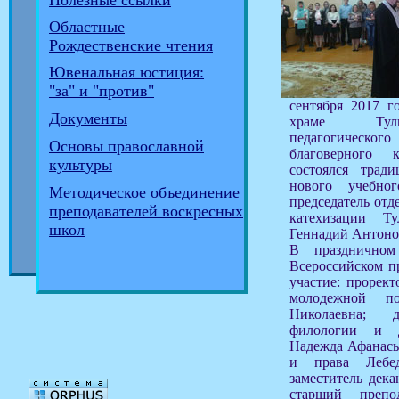
Полезные ссылки
Областные
Рождественские чтения
Ювенальная юстиция:
"за" и "против"
сентября 2017 г
Документы
храме Тульс
педагогического
Основы православной
благоверного 
культуры
состоялся трад
нового учебно
Методическое объединение
председатель отд
преподавателей воскресных
катехизации Т
школ
Геннадий Антоно
В праздничном
Всероссийском п
участие: прорект
молодежной п
Николаевна; 
филологии и д
Надежда Афанасье
и права Лебед
заместитель дека
старший препо