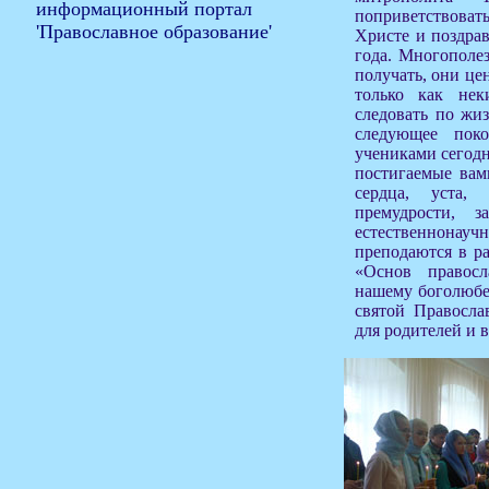
поприветствоват
Христе и поздрав
года. Многополез
получать, они це
только как не
следовать по жиз
следующее поко
учениками сегодн
постигаемые вам
сердца, уста,
премудрости, 
естественнонауч
преподаются в ра
«Основ правосл
нашему боголюбе
святой Правосла
для родителей и 