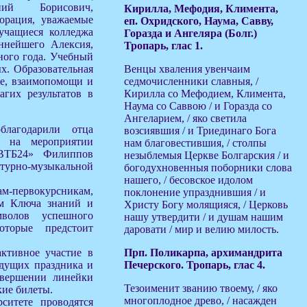
ний Борисович,
Кирилла, Мефодия, Климента,
порация, уважаемые
еп. Охридского, Наума, Савву,
 учащиеся колледжа
Горазда и Ангеляра (Болг.)
ннейшего Алексия,
Тропарь, глас 1.
ного года. Учебный
х. Образовательная
Венцы хваления увенчаим
бре, взаимопомощи и
седмочисленники славныя, /
гих результатов в
Кирилла со Мефодием, Климента,
Наума со Саввою / и Горазда со
Ангеларием, / яко светила
благодарили отца
возсиявшия / и Триединаго Бога
м на мероприятии
нам благовестившия, / столпы
«ВТБ24» Филиппов
незыблемыя Церкве Болгарския / и
атурно-музыкальной
богодухновенныя поборники слова
нашего, / бесовское идолом
ам-первокурсникам,
поклонение упразднившия / и
им Ключа знаний и
Христу Богу молящияся, / Церковь
волов успешного
нашу утвердити / и душам нашим
оторые предстоит
даровати / мир и велию милость.
ктивное участие в
Прп. Поликарпа, архимандрита
едущих праздника и
Печерского. Тропарь, глас 4.
авершении линейки
Тезоименит званию твоему, / яко
кие билеты.
многоплодное древо, / насажден
ситете проводятся