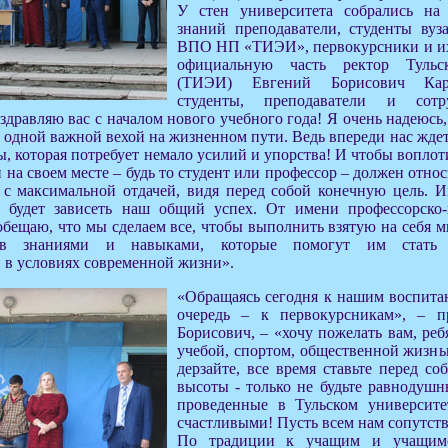
У стен университета собрались на
знаний преподаватели, студенты ву
ВПО НП «ТИЭИ», первокурсники и их
официальную часть ректор Тульск
(ТИЭИ) Евгений Борисович Кар
студенты, преподаватели и сотр
здравляю вас с началом нового учебного года! Я очень надеюсь,
е одной важной вехой на жизненном пути. Ведь впереди нас жде
ы, которая потребует немало усилий и упорства! И чтобы воплоти
 на своем месте – будь то студент или профессор – должен относ
, с максимальной отдачей, видя перед собой конечную цель. 
будет зависеть наш общий успех. От имени профессорско-п
 обещаю, что мы сделаем все, чтобы выполнить взятую на себя 
ов знаниями и навыками, которые помогут им стать
 в условиях современной жизни».
«Обращаясь сегодня к нашим воспита
очередь – к первокурсникам», – 
Борисович, – «хочу пожелать вам, реб
учебой, спортом, общественной жизнь
дерзайте, все время ставьте перед с
высоты - только не будьте равнодушн
проведенные в Тульском университе
счастливыми! Пусть всем нам сопутств
По традиции к учащим и учащимс