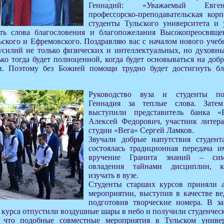
Геннадий: «Уважаемый Евге
профессорско-преподавательская кор
студенты Тульского университета и
ать слова благословения и благопожелания Высокопреосвяще
ского и Ефремовского. Поздравляю вас с началом нового учеб
усилий не только физических и интеллектуальных, но духовны
ько тогда будет полноценной, когда будет основываться на до
. Поэтому без Божией помощи трудно будет достигнуть бла
Руководство вуза и студенты по
Геннадия за теплые слова. Зате
выступили представитель банка 
Алексей Федорович, участник литер
студии «Вега» Сергей Ламков.
Звучали добрые напутствия студент
состоялась традиционная передача 
вручение Гранита знаний – сим
овладения тайнами дисциплин, к
изучать в вузе.
Студенты старших курсов приняли а
мероприятии, выступив в качестве в
подготовив творческие номера. В з
 курса отпустили воздушные шары в небо и получили студенчес
, что подобные совместные мероприятия в Тульском универ