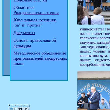
Полезные ссылки
Областные
Рождественские чтения
Ювенальная юстиция:
"за" и "против"
университета! По
Документы
нас он станет ещ
творческой работ
Основы православной
задумано, каждый
культуры
заинтересованно
наших усилий и 
Методическое объединение
коллектива вуза,
преподавателей воскресных
наших студент
школ
востребованными