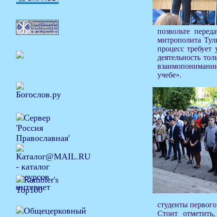
позвольте перед
митрополита Туль
процесс требует 
деятельность тол
взаимопонимании
учебе».
студенты первого
Стоит отметить