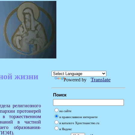
ной жизни
Translate
Powered by
Поиск
тдела религиозного
епархии протоиерей
на сайте
 в торжественном
в православном интернете
знаний в частной
в каталоге Христианство.ru
шего образования-
в Яндекс
(ТИЭИ).