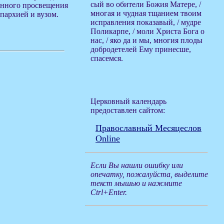
сый во обители Божия Матере, /
венного просвещения
многая и чудная тщанием твоим
пархией и вузом.
исправления показавый, / мудре
Поликарпе, / моли Христа Бога о
нас, / яко да и мы, многия плоды
добродетелей Ему принесше,
спасемся.
Церковный календарь
предоставлен сайтом:
Православный Месяцеслов
Online
Если Вы нашли ошибку или
опечатку, пожалуйста, выделите
текст мышью и нажмите
Ctrl+Enter.