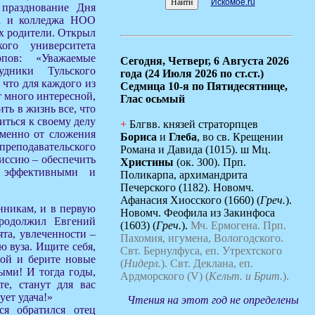
Искомое.ru
 празднование Дня
за и колледжа НОО
 родители. Открыл
ого университета
пов: «Уважаемые
Сегодня,
Четверг, 6 Августа 2026
удники Тульского
года (24 Июля 2026 по ст.ст.)
 что для каждого из
Седмица 10-я по Пятидесятнице,
т много интересной,
Глас осьмый
ть в жизнь все, что
иться к своему делу
+
Блгвв. князей страторпцев
Именно от сложения
Бориса
и
Глеба
, во св. Крещении
реподавательского
Романа и Давида (1015). ш Мц.
миссию – обеспечить
Христины
(ок. 300). Прп.
 эффективными и
Поликарпа, архимандрита
Печерского (1182). Новомч.
Афанасия Хиосского (1660) (
Греч.
).
нникам, и в первую
Новомч. Феофила из Закинфоса
продолжил Евгений
(1603) (
Греч.
).
Мч. Ермогена.
Прп.
ята, увлеченности –
Пахомия, игумена, Вологодского.
ю вуза. Ищите себя,
Свт. Бернулфуса, еп. Утрехтского
обой и берите новые
(
Нидерл.
).
Свт. Деклана, еп.
ыми! И тогда годы,
Ардморского (V) (
Кельт. и Брит.
).
те, станут для вас
ует удача!»
Чтения на этот год не определены
я обратился отец