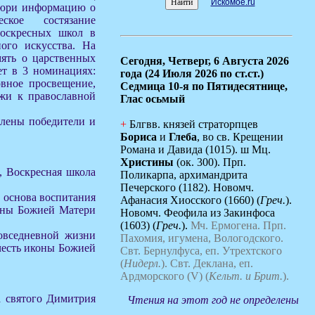
Искомое.ru
жюри информацию о
ское состязание
воскресных школ в
ного искусства. На
мять о царственных
Сегодня,
Четверг, 6 Августа 2026
ет в 3 номинациях:
года (24 Июля 2026 по ст.ст.)
овное просвещение,
Седмица 10-я по Пятидесятнице,
ежи к православной
Глас осьмый
елены победители и
+
Блгвв. князей страторпцев
Бориса
и
Глеба
, во св. Крещении
Романа и Давида (1015). ш Мц.
Христины
(ок. 300). Прп.
, Воскресная школа
Поликарпа, архимандрита
Печерского (1182). Новомч.
к основа воспитания
Афанасия Хиосского (1660) (
Греч.
).
коны Божией Матери
Новомч. Феофила из Закинфоса
(1603) (
Греч.
).
Мч. Ермогена.
Прп.
повседневной жизни
Пахомия, игумена, Вологодского.
честь иконы Божией
Свт. Бернулфуса, еп. Утрехтского
(
Нидерл.
).
Свт. Деклана, еп.
Ардморского (V) (
Кельт. и Брит.
).
а святого Димитрия
Чтения на этот год не определены