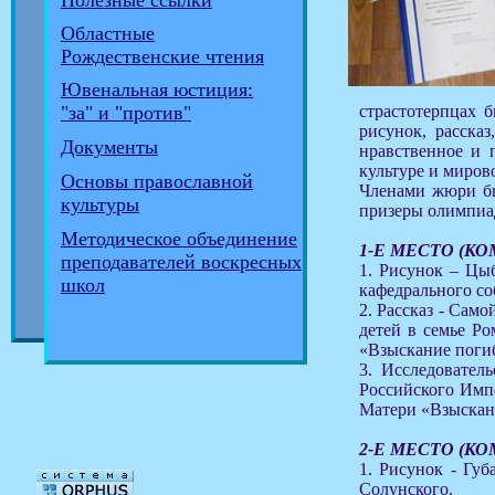
Полезные ссылки
Областные
Рождественские чтения
Ювенальная юстиция:
страстотерпцах б
"за" и "против"
рисунок, рассказ
Документы
нравственное и 
культуре и миров
Основы православной
Членами жюри бы
культуры
призеры олимпиа
Методическое объединение
1-Е МЕСТО (К
преподавателей воскресных
1. Рисунок – Цы
школ
кафедрального со
2. Рассказ - Сам
детей в семье Р
«Взыскание поги
3. Исследовател
Российского Импе
Матери «Взыскан
2-Е МЕСТО (К
1. Рисунок - Губ
Солунского.