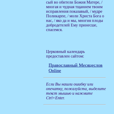
сый во обители Божия Матере, /
многая и чудная тщанием твоим
исправления показавый, / мудре
Поликарпе, / моли Христа Бога о
нас, / яко да и мы, многия плоды
добродетелей Ему принесше,
спасемся.
Церковный календарь
предоставлен сайтом:
Православный Месяцеслов
Online
Если Вы нашли ошибку или
опечатку, пожалуйста, выделите
текст мышью и нажмите
Ctrl+Enter.