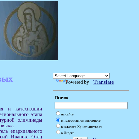
вых
Translate
Powered by
Поиск
ия и катехизации
егионального этапа
на сайте
атурной олимпиады
в православном интернете
овых».
в каталоге Христианство.ru
тель епархиального
в Яндекс
ксий Иванов. Отец