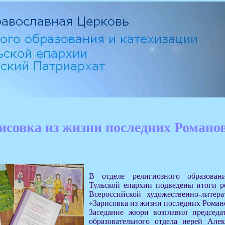
исовка из жизни последних Романо
В отделе религиозного образован
Тульской епархии подведены итоги р
Всероссийской художественно-литер
«Зарисовка из жизни последних Роман
Заседание жюри возглавил председа
образовательного отдела иерей Але