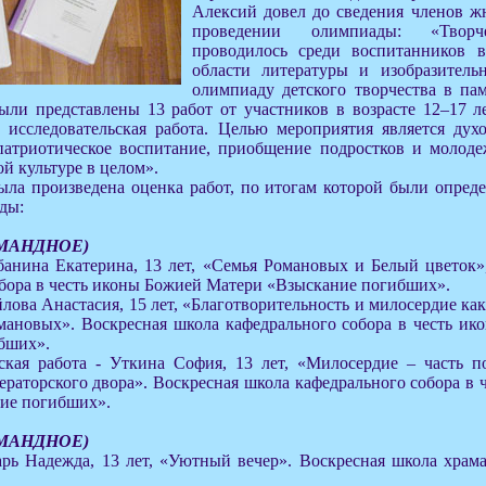
Алексий довел до сведения членов 
проведении олимпиады: «Творче
проводилось среди воспитанников 
области литературы и изобразитель
олимпиаду детского творчества в па
ыли представлены 13 работ от участников в возрасте 12–17 л
, исследовательская работа. Целью мероприятия является дух
патриотическое воспитание, приобщение подростков и молод
ой культуре в целом».
ла произведена оценка работ, по итогам которой были опред
ды:
ОМАНДНОЕ)
банина Екатерина, 13 лет, «Семья Романовых и Белый цветок»
бора в честь иконы Божией Матери «Взыскание погибших».
ойлова Анастасия, 15 лет, «Благотворительность и милосердие ка
омановых». Воскресная школа кафедрального собора в честь и
бших».
ьская работа - Уткина София, 13 лет, «Милосердие – часть 
раторского двора». Воскресная школа кафедрального собора в 
ие погибших».
ОМАНДНОЕ)
арь Надежда, 13 лет, «Уютный вечер». Воскресная школа храм