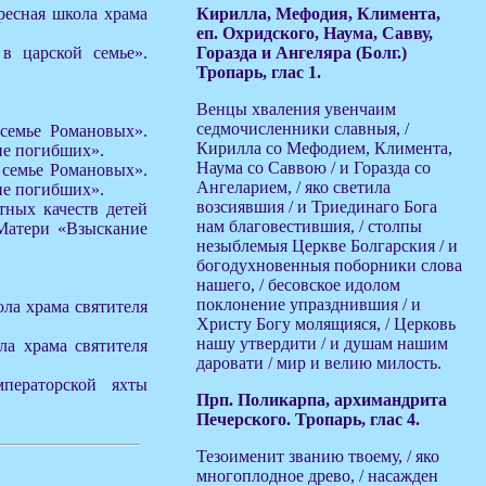
кресная школа храма
Кирилла, Мефодия, Климента,
еп. Охридского, Наума, Савву,
 в царской семье».
Горазда и Ангеляра (Болг.)
Тропарь, глас 1.
Венцы хваления увенчаим
седмочисленники славныя, /
 семье Романовых».
Кирилла со Мефодием, Климента,
ие погибших».
Наума со Саввою / и Горазда со
в семье Романовых».
Ангеларием, / яко светила
ие погибших».
возсиявшия / и Триединаго Бога
тных качеств детей
нам благовестившия, / столпы
Матери «Взыскание
незыблемыя Церкве Болгарския / и
богодухновенныя поборники слова
нашего, / бесовское идолом
поклонение упразднившия / и
ола храма святителя
Христу Богу молящияся, / Церковь
нашу утвердити / и душам нашим
ла храма святителя
даровати / мир и велию милость.
ператорской яхты
Прп. Поликарпа, архимандрита
Печерского. Тропарь, глас 4.
Тезоименит званию твоему, / яко
многоплодное древо, / насажден