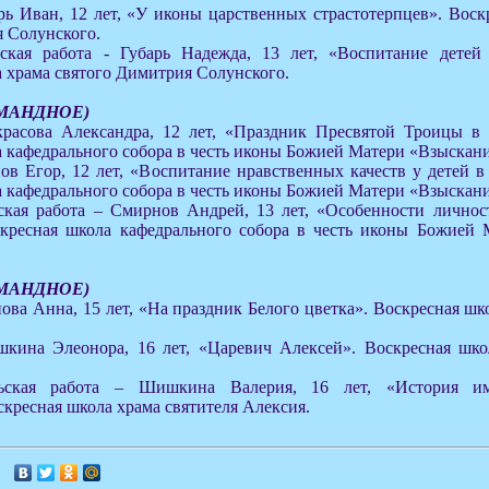
арь Иван, 12 лет, «У иконы царственных страстотерпцев». Вос
 Солунского.
ьская работа - Губарь Надежда, 13 лет, «Воспитание детей
 храма святого Димитрия Солунского.
ОМАНДНОЕ)
красова Александра, 12 лет, «Праздник Пресвятой Троицы в
 кафедрального собора в честь иконы Божией Матери «Взыскан
пов Егор, 12 лет, «Воспитание нравственных качеств у детей 
 кафедрального собора в честь иконы Божией Матери «Взыскан
ьская работа – Смирнов Андрей, 13 лет, «Особенности личнос
кресная школа кафедрального собора в честь иконы Божией 
ОМАНДНОЕ)
нова Анна, 15 лет, «На праздник Белого цветка». Воскресная шк
шкина Элеонора, 16 лет, «Царевич Алексей». Воскресная шко
льская работа – Шишкина Валерия, 16 лет, «История им
кресная школа храма святителя Алексия.