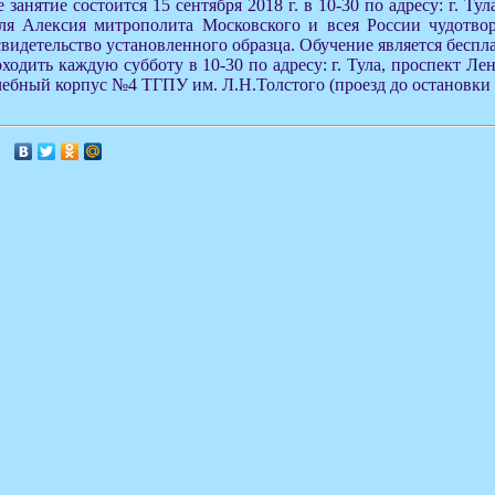
занятие состоится 15 сентября 2018 г. в 10-30 по адресу: г. Ту
еля Алексия митрополита Московского и всея России чудотво
свидетельство установленного образца. Обучение является беспл
ходить каждую субботу в 10-30 по адресу: г. Тула, проспект Лен
чебный корпус №4 ТГПУ им. Л.Н.Толстого (проезд до остановки