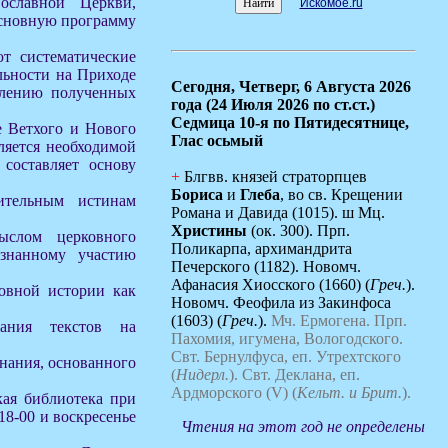
ославной Церкви,
Искомое.ru
Основную программу
т систематические
льности на Приходе
Сегодня,
Четверг, 6 Августа 2026
млению полученных
года (24 Июля 2026 по ст.ст.)
Седмица 10-я по Пятидесятнице,
е Ветхого и Нового
Глас осьмый
ляется необходимой
составляет основу
+
Блгвв. князей страторпцев
Бориса
и
Глеба
, во св. Крещении
ительным истинам
Романа и Давида (1015). ш Мц.
Христины
(ок. 300). Прп.
ыслом церковного
Поликарпа, архимандрита
ознанному участию
Печерского (1182). Новомч.
Афанасия Хиосского (1660) (
Греч.
).
овной истории как
Новомч. Феофила из Закинфоса
(1603) (
Греч.
).
Мч. Ермогена.
Прп.
ания текстов на
Пахомия, игумена, Вологодского.
Свт. Бернулфуса, еп. Утрехтского
знания, основанного
(
Нидерл.
).
Свт. Деклана, еп.
Ардморского (V) (
Кельт. и Брит.
).
кая библиотека при
18-00 и воскресенье
Чтения на этот год не определены