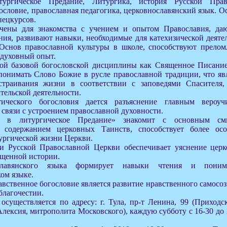
ургическое Предание, Литургика, история Русской Прав
ословие, православная педагогика, церковнославянский язык. 
пецкурсов.
чены для знакомства с учением и опытом Православия, даю
ния, развивают навыки, необходимые для катехизической деяте
Основ православной культуры в школе, способствуют прело
 духовный опыт.
кой базовой богословской дисциплины как Священное Писани
понимать Слово Божие в русле православной традиции, что яв
траивания жизни в соответствии с заповедями Спасителя, 
тельской деятельности.
ического богословия дается разъяснение главным вероуч
 связи с устроением православной духовности.
е в литургическое Предание» знакомит с основным см
с содержанием церковных Таинств, способствует более ос
ургической жизни Церкви.
и Русской Православной Церкви обеспечивает уяснение церк
щенной истории.
славянского языка формирует навыки чтения и поним
ом языке.
авственное богословие является развитие нравственного самосо
благочестии.
осуществляется по адресу: г. Тула, пр-т Ленина, 99 (Приходс
Алексия, митрополита Московского), каждую субботу с 16-30 до 