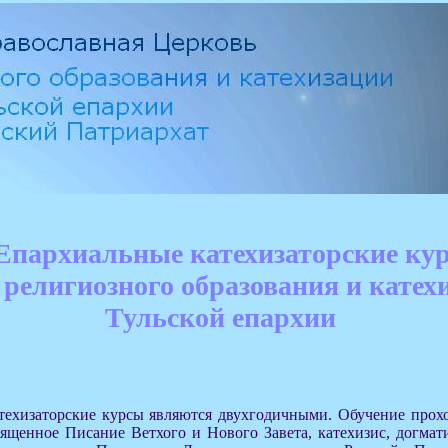
 Епархиальные катехизаторские ку
 религиозного образования и катех
Тульской епархии
техизаторские курсы являются двухгодичными. Обучение про
щенное Писание Ветхого и Нового Завета, катехизис, догмати