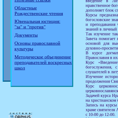
Полезные ссылки
введение в Лит
нравственное бог
Областные
дополняет блок с
Рождественские чтения
Курсы предназна
богословские зна
Ювенальная юстиция:
и преподавания 
"за" и "против"
знаний в личный
Так изучение та
Документы
Завета помогает 
Основы православной
основой для выс
духовно-просвети
культуры
В курсе догмат
Методическое объединение
Православия в их
преподавателей воскресных
Курс «Введени
богослужения, 
школ
слушателей в лит
Изучение истори
продолжения Свя
Курс церковно
церковнославянск
Задачей курса Нр
на христианском 
Запись на курсы 
храме святителя 
с 10-00 до 12-00.