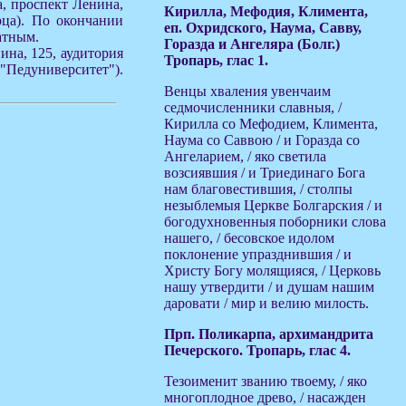
ла, проспект Ленина,
Кирилла, Мефодия, Климента,
рца). По окончании
еп. Охридского, Наума, Савву,
атным.
Горазда и Ангеляра (Болг.)
ина, 125, аудитория
Тропарь, глас 1.
 "Педуниверситет").
Венцы хваления увенчаим
седмочисленники славныя, /
Кирилла со Мефодием, Климента,
Наума со Саввою / и Горазда со
Ангеларием, / яко светила
возсиявшия / и Триединаго Бога
нам благовестившия, / столпы
незыблемыя Церкве Болгарския / и
богодухновенныя поборники слова
нашего, / бесовское идолом
поклонение упразднившия / и
Христу Богу молящияся, / Церковь
нашу утвердити / и душам нашим
даровати / мир и велию милость.
Прп. Поликарпа, архимандрита
Печерского. Тропарь, глас 4.
Тезоименит званию твоему, / яко
многоплодное древо, / насажден