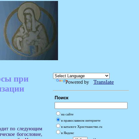
рсы при
Translate
Powered by
изации
Поиск
на сайте
в православном интернете
в каталоге Христианство.ru
ходит по следующим
в Яндекс
ческое богословие,