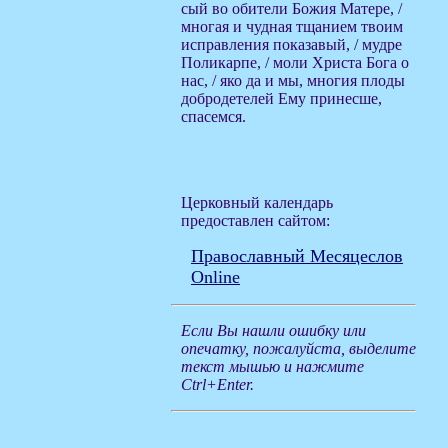
сый во обители Божия Матере, /
многая и чудная тщанием твоим
исправления показавый, / мудре
Поликарпе, / моли Христа Бога о
нас, / яко да и мы, многия плоды
добродетелей Ему принесше,
спасемся.
Церковный календарь
предоставлен сайтом:
Православный Месяцеслов
Online
Если Вы нашли ошибку или
опечатку, пожалуйста, выделите
текст мышью и нажмите
Ctrl+Enter.