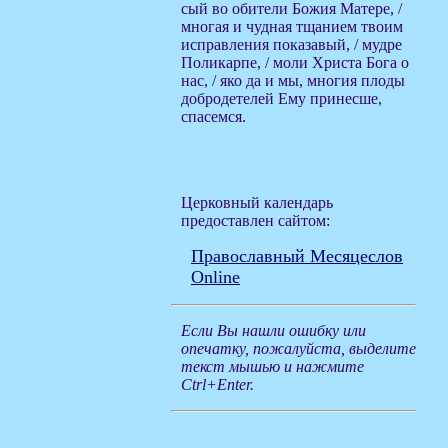
сый во обители Божия Матере, /
многая и чудная тщанием твоим
исправления показавый, / мудре
Поликарпе, / моли Христа Бога о
нас, / яко да и мы, многия плоды
добродетелей Ему принесше,
спасемся.
Церковный календарь
предоставлен сайтом:
Православный Месяцеслов
Online
Если Вы нашли ошибку или
опечатку, пожалуйста, выделите
текст мышью и нажмите
Ctrl+Enter.