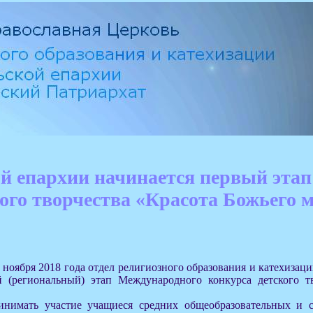
й епархии начинается первый этап
ого творчества «Красота Божьего 
1 ноября 2018 года отдел религиозного образования и катехизац
 (региональный) этап Международного конкурса детского тв
нимать участие учащиеся средних общеобразовательных и с