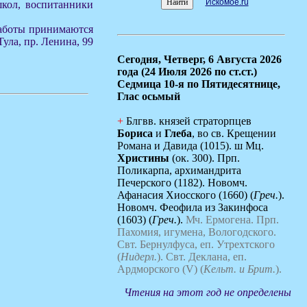
Искомое.ru
школ, воспитанники
 Работы принимаются
Тула, пр. Ленина, 99
Сегодня,
Четверг, 6 Августа 2026
года (24 Июля 2026 по ст.ст.)
Седмица 10-я по Пятидесятнице,
Глас осьмый
+
Блгвв. князей страторпцев
Бориса
и
Глеба
, во св. Крещении
Романа и Давида (1015). ш Мц.
Христины
(ок. 300). Прп.
Поликарпа, архимандрита
Печерского (1182). Новомч.
Афанасия Хиосского (1660) (
Греч.
).
Новомч. Феофила из Закинфоса
(1603) (
Греч.
).
Мч. Ермогена.
Прп.
Пахомия, игумена, Вологодского.
Свт. Бернулфуса, еп. Утрехтского
(
Нидерл.
).
Свт. Деклана, еп.
Ардморского (V) (
Кельт. и Брит.
).
Чтения на этот год не определены