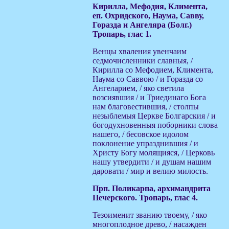
Кирилла, Мефодия, Климента,
еп. Охридского, Наума, Савву,
Горазда и Ангеляра (Болг.)
Тропарь, глас 1.
Венцы хваления увенчаим
седмочисленники славныя, /
Кирилла со Мефодием, Климента,
Наума со Саввою / и Горазда со
Ангеларием, / яко светила
возсиявшия / и Триединаго Бога
нам благовестившия, / столпы
незыблемыя Церкве Болгарския / и
богодухновенныя поборники слова
нашего, / бесовское идолом
поклонение упразднившия / и
Христу Богу молящияся, / Церковь
нашу утвердити / и душам нашим
даровати / мир и велию милость.
Прп. Поликарпа, архимандрита
Печерского. Тропарь, глас 4.
Тезоименит званию твоему, / яко
многоплодное древо, / насажден