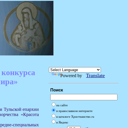
 конкурса
Translate
Powered by
мира»
Поиск
на сайте
ии Тульской епархии
в православном интернете
орчества «Красота
в каталоге Христианство.ru
в Яндекс
редне-специальных