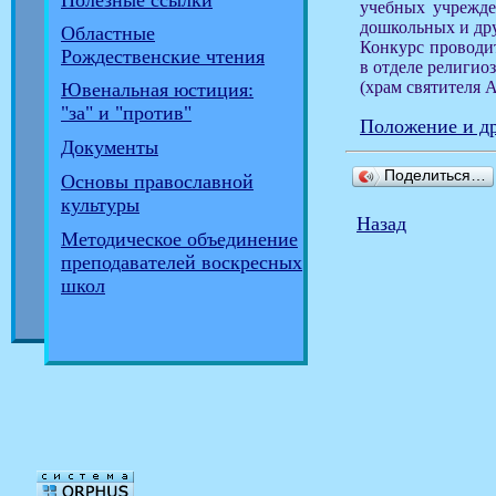
Полезные ссылки
учебных учрежде
дошкольных и др
Областные
Конкурс проводитс
Рождественские чтения
в отделе религиоз
(храм святителя А
Ювенальная юстиция:
"за" и "против"
Положение и др
Документы
Поделиться…
Основы православной
культуры
Назад
Методическое объединение
преподавателей воскресных
школ