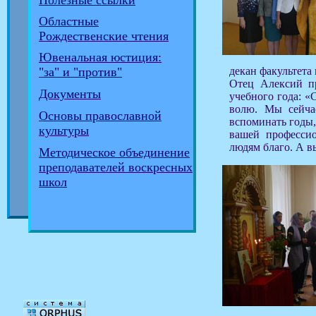
Полезные ссылки
Областные
Рождественские чтения
Ювенальная юстиция:
декан факультета
"за" и "против"
Отец Алексий п
Документы
учебного года: «
волю. Мы сейча
Основы православной
вспоминать годы,
культуры
вашей профессио
людям благо. А в
Методическое объединение
преподавателей воскресных
школ