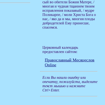
сый во обители Божия Матере, /
многая и чудная тщанием твоим
исправления показавый, / мудре
Поликарпе, / моли Христа Бога о
нас, / яко да и мы, многия плоды
добродетелей Ему принесше,
спасемся.
Церковный календарь
предоставлен сайтом:
Православный Месяцеслов
Online
Если Вы нашли ошибку или
опечатку, пожалуйста, выделите
текст мышью и нажмите
Ctrl+Enter.