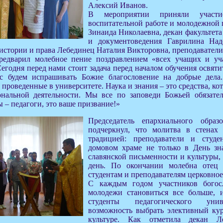
Алексий Иванов.
В мероприятии приняли участ
воспитательной работе и молодежной
Зинаида Николаевна, декан факультет
и документоведения Гаврилина Над
 истории и права Лебединец Наталия Викторовна, преподаватели 
редварил молебное пение поздравлением «всех учащих и уч
Сегодня перед нами стоит задача перед началом обучения освяти
с будем испрашивать Божие благословение на добрые дела.
 проведенные в университете. Наука и знания – это средства, ко
нальной деятельности. Мы все по заповеди Божьей обязате
ы – педагоги, это ваше призвание!»
Председатель епархиального образо
подчеркнул, что молитва в стенах 
традицией: преподаватели и студ
домовом храме не только в День зн
славянской письменности и культуры,
день. По окончании молебна отец
студентам и преподавателям церковное
С каждым годом участников богос
молодежи становиться все больше, 
студенты педагогического уни
возможность выбрать элективный ку
культуре. Как отметила декан Л