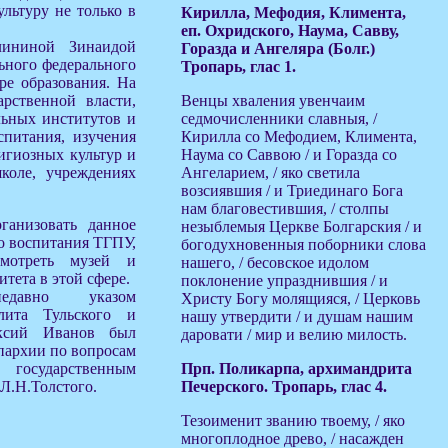
льтуру не только в
Кирилла, Мефодия, Климента,
еп. Охридского, Наума, Савву,
лининой Зинаидой
Горазда и Ангеляра (Болг.)
ьного федерального
Тропарь, глас 1.
ре образования. На
рственной власти,
Венцы хваления увенчаим
льных институтов и
седмочисленники славныя, /
спитания, изучения
Кирилла со Мефодием, Климента,
игиозных культур и
Наума со Саввою / и Горазда со
коле, учреждениях
Ангеларием, / яко светила
возсиявшия / и Триединаго Бога
нам благовестившия, / столпы
ганизовать данное
незыблемыя Церкве Болгарския / и
о воспитания ТГПУ,
богодухновенныя поборники слова
смотреть музей и
нашего, / бесовское идолом
тета в этой сфере.
поклонение упразднившия / и
едавно указом
Христу Богу молящияся, / Церковь
лита Тульского и
нашу утвердити / и душам нашим
ексий Иванов был
даровати / мир и велию милость.
епархии по вопросам
осударственным
Прп. Поликарпа, архимандрита
Л.Н.Толстого.
Печерского. Тропарь, глас 4.
Тезоименит званию твоему, / яко
многоплодное древо, / насажден