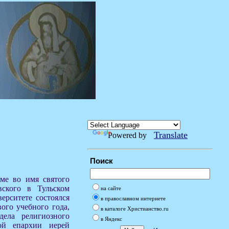
Translate
Powered by
Поиск
аме во имя святого
вского в Тульском
на сайте
ерситете состоялся
в православном интернете
ого учебного года,
в каталоге Христианство.ru
дела религиозного
в Яндекс
кой епархии иерей