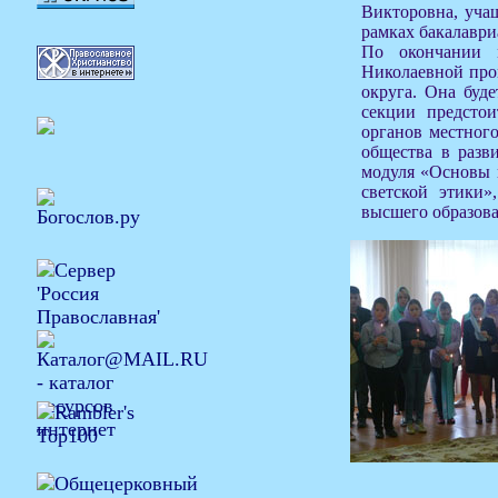
Викторовна, учащ
рамках бакалавриа
По окончании 
Николаевной пров
округа. Она буд
секции предстои
органов местног
общества в разв
модуля «Основы 
светской этики»
высшего образова