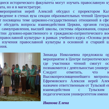
иеся исторического факультета могут изучать православную ку
та, но и в магистратуре.
мероприятия иерей Алексий обсудил с проректором Ка
едение в стенах вуза секции образовательных чтений Централ
ет посвящена теме церковно-государственных отношений в сфе
т обсудить вопросы взаимодействия Церкви, органов госуда
о самоуправления, высшей школы, системы образования, социа
итии духовно-нравственного и гражданско-патриотического во
православной культуры» в рамках учебного курса «Основы рел
, изучения православной культуры в основной и старшей ш
ния.
Зинаида Николаевна предложила ор
мероприятие в Центре патриотическог
где участники чтений смогут о
познакомится с деятельностью универси
Следует отметить, что н
Высокопреосвященнейшего митропо
Ефремовского Алексия иерей Ал
назначен ответственным от Тульской 
взаимодействия с Тульским г
педагогическим университетом имени 
Иванова Елена