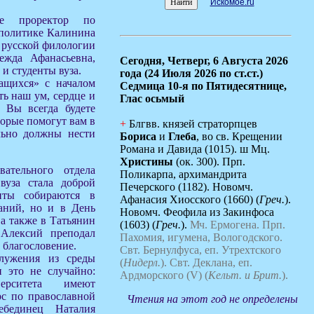
Искомое.ru
ие проректор по
 политике Калинина
а русской филологии
ежда Афанасьевна,
Сегодня,
Четверг, 6 Августа 2026
и студенты вуза.
года (24 Июля 2026 по ст.ст.)
ащихся» с началом
Седмица 10-я по Пятидесятнице,
ть наш ум, сердце и
Глас осьмый
 Вы всегда будете
торые помогут вам в
+
Блгвв. князей страторпцев
льно должны нести
Бориса
и
Глеба
, во св. Крещении
Романа и Давида (1015). ш Мц.
Христины
(ок. 300). Прп.
вательного отдела
Поликарпа, архимандрита
вуза стала доброй
Печерского (1182). Новомч.
енты собираются в
Афанасия Хиосского (1660) (
Греч.
).
аний, но и в День
Новомч. Феофила из Закинфоса
 а также в Татьянин
(1603) (
Греч.
).
Мч. Ермогена.
Прп.
 Алексий преподал
Пахомия, игумена, Вологодского.
 благословение.
Свт. Бернулфуса, еп. Утрехтского
лужения из среды
(
Нидерл.
).
Свт. Деклана, еп.
и это не случайно:
Ардморского (V) (
Кельт. и Брит.
).
верситета имеют
рс по православной
Чтения на этот год не определены
ебединец Наталия