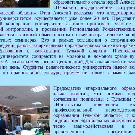
образовательного отдела иерей Алекс
«Церковно-государственное сотру
ульской области». Отец Алексий рассказал, что плодотворно
университетом осуществляется уже более 20 лет. Представи
кой корпорации университета активно принимают участие 
кой митрополии, в проведении Региональных Рождественски
вляется взаимный обмен опытом на научно-практических кон
стных семинарах. Вуз в рамках соглашения о сотрудничес
едения работы Епархиальных образовательных катехизаторских
бразования и катехизации Тульской епархии. Преподав
о университета собираются на молебны в домовом храме ву
зя Александра Невского на День знаний, День славянской письм
нин день. Студенты педагогического университета имеют во
 по православной культуре, причем не только в рамках бак
Председатель епархиального образо
также отметил, что помимо педа
соглашения подписаны с Тульским 
«Институтом повышения к
профессиональной переподгот
образования Тульской области», с 
подписания официальных документов
тесно взаимодействовала в о
нравственного воспита