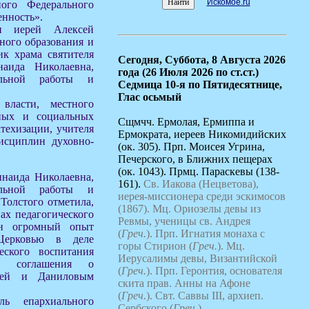
Искомое.ru
ного Федерального
енность».
ли иерей Алексей
зного образования и
ик храма святителя
Сегодня,
Суббота, 8 Августа 2026
аида Николаевна,
года (26 Июля 2026 по ст.ст.)
тельной работы и
Седмица 10-я по Пятидесятнице,
Глас осьмый
власти, местного
нных и социальных
Сщмчч. Ермолая, Ермиппа и
техизации, учителя
Ермократа, иереев Никомидийских
исциплин духовно-
(ок. 305). Прп. Моисея Угрина,
Печерского, в Ближних пещерах
(ок. 1043). Прмц. Параскевы (138-
инаида Николаевна,
161).
Св. Иакова (Нецветова),
тельной работы и
иерея-миссионера среди эскимосов
Толстого отметила,
(1867).
Мц. Ориозелы девы из
нах педагогического
Ревмы, ученицы св. Андрея
ен огромный опыт
(
Греч.
).
Прп. Игнатия монаха с
 Церковью в деле
горы Стирион (
Греч.
).
Мц.
еского воспитания
Иерусалимы девы, Византийской
ы соглашения о
(
Греч.
).
Прп. Геронтия, основателя
хией и Даниловым
скита прав. Анны на Афоне
(
Греч.
).
Свт. Саввы III, архиеп.
ль епархиального
Сербского (
Греч.
).