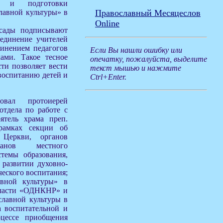
ий и подготовки
лавной культуры» в
Православный Месяцеслов
Online
сады подписывают
ъединение учителей
динением педагогов
Если Вы нашли ошибку или
ами. Такое тесное
опечатку, пожалуйста, выделите
сти позволяет вести
текст мышью и нажмите
воспитанию детей и
Ctrl+Enter.
овал протоиерей
отдела по работе с
ятель храма преп.
рамках секции об
 Церкви, органов
ганов местного
темы образования,
 развитии духовно-
ческого воспитания;
авной культуры» в
бласти «ОДНКНР» и
славной культуры в
а воспитательной и
оцессе приобщения