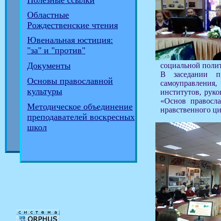
Полезные ссылки
Областные
Рождественские чтения
Ювенальная юстиция:
"за" и "против"
Документы
социальной полит
В заседании пр
Основы православной
самоуправления
культуры
институтов, руко
«Основ правосла
Методическое объединение
нравственного ци
преподавателей воскресных
школ