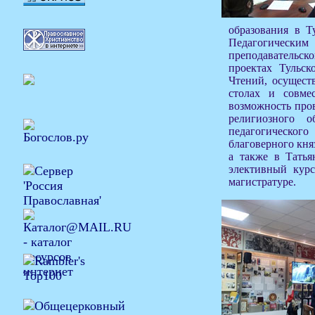
образования в Т
Педагогическим 
преподавательс
проектах Тульс
Чтений, осущест
столах и совме
возможность пров
религиозного о
педагогическог
благоверного кня
а также в Татья
элективный курс
магистратуре.