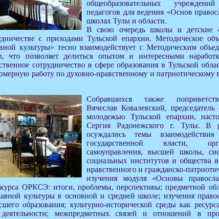
общеобразовательных учрежден
педагогов для ведения «Основ правос
школах Тулы и области.
В свою очередь школы и детские 
удничестве с приходами Тульской епархии. Методическое об
вной культуры» тесно взаимодействует с Методическим объе
л, что позволяет делиться опытом и интересными наработк
ственное сотрудничество в сфере образования в Тульской обла
омерную работу по духовно-нравственному и патриотическому 
Собравшихся также поприветств
Вячеслав Ковалевский, председатель 
молодежью Тульской епархии, насто
Сергия Радонежского г. Тулы. В 
осуждались темы взаимодействия
государственной власти, ор
самоуправления, высшей школы, сис
социальных институтов и общества в
нравственного и гражданско-патриоти
изучения модуля «Основы правосл
 курса ОРКСЭ: итоги, проблемы, перспективы; предметной о
лавной культуры в основной и средней школе; изучения право
сшего образования; культурно-исторической среды как ресурс
й деятельности; межпредметных связей и отношений в пр