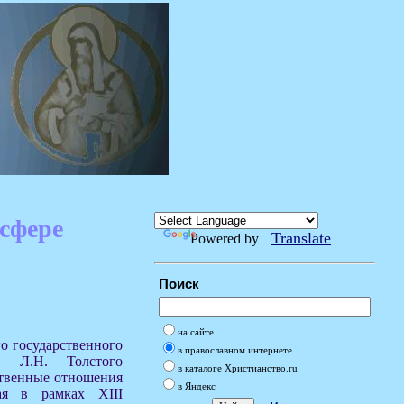
сфере
Translate
Powered by
Поиск
на сайте
го государственного
в православном интернете
м. Л.Н. Толстого
в каталоге Христианство.ru
ственные отношения
в Яндекс
ая в рамках XIII