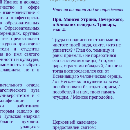
ей Иванов в докладе
дничество в сфере
Чтения на этот год не определены
е взаимодействие с
тели профессорско-
Прп. Моисея Угрина, Печерского,
в образовательных
в Ближних пещерах. Тропарь,
х Образовательных
глас 4.
ференциях, круглых
тве предоставляет
Труды и подвиги со страстьми по
 курсов при отделе
чистоте твоей видя, святе, / кто не
атели и студенты
удивится? / Глад бо, темницу и
за во имя святого
раны приемля, / не поработился
енности и культуры,
еси сластем ляховицы, / но, яко
зможность выбрать
царь, страстьми обладаяй, / ныне и
алавриата, но и в
тогда воспрославился еси от
Всевидящаго человеческая сердца,
/ от Негоже во искушениих всем
вательного отдела
пособствовати благодать прием, /
гогического вуза
пособствуй и нам, твою память
университетом и с
чтущим, / Моисее преподобне.
валификации и
овки работников
которым задолго до
 Тульская епархия
бласти духовно-
Церковный календарь
ния учащихся
предоставлен сайтом: