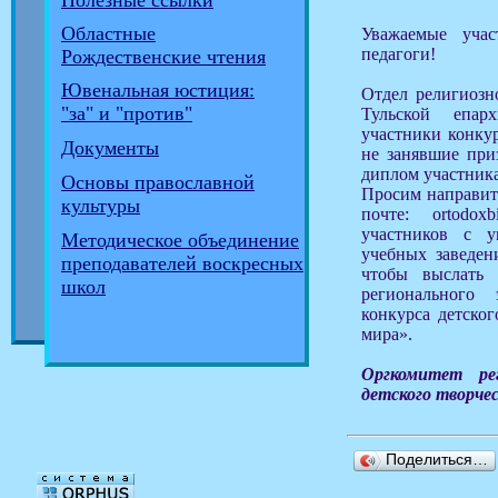
Полезные ссылки
Областные
Уважаемые учас
педагоги!
Рождественские чтения
Ювенальная юстиция:
Отдел религиозн
"за" и "против"
Тульской епар
участники конкур
Документы
не занявшие приз
диплом участника
Основы православной
Просим направит
культуры
почте: ortodox
участников с у
Методическое объединение
учебных заведен
преподавателей воскресных
чтобы выслать
школ
регионального
конкурса детског
мира».
Оргкомитет ре
детского творче
Поделиться…