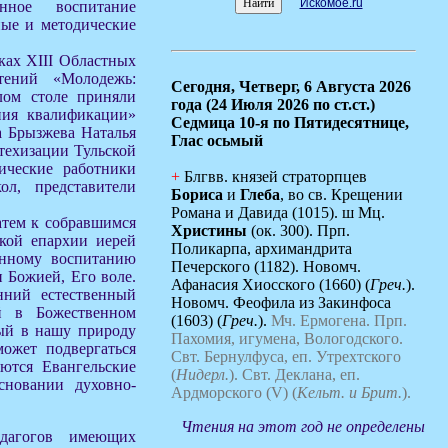
Искомое.ru
енное воспитание
ные и методические
ках XIII Областных
чтений «Молодежь:
Сегодня,
Четверг, 6 Августа 2026
глом столе приняли
года (24 Июля 2026 по ст.ст.)
ния квалификации»
Седмица 10-я по Пятидесятнице,
а Брызжева Наталья
Глас осьмый
атехизации Тульской
ические работники
+
Блгвв. князей страторпцев
ол, представители
Бориса
и
Глеба
, во св. Крещении
Романа и Давида (1015). ш Мц.
атем к собравшимся
Христины
(ок. 300). Прп.
ской епархии иерей
Поликарпа, архимандрита
енному воспитанию
Печерского (1182). Новомч.
 Божией, Его воле.
Афанасия Хиосского (1660) (
Греч.
).
нний естественный
Новомч. Феофила из Закинфоса
й в Божественном
(1603) (
Греч.
).
Мч. Ермогена.
Прп.
ный в нашу природу
Пахомия, игумена, Вологодского.
может подвергаться
Свт. Бернулфуса, еп. Утрехтского
ются Евангельские
(
Нидерл.
).
Свт. Деклана, еп.
новании духовно-
Ардморского (V) (
Кельт. и Брит.
).
Чтения на этот год не определены
едагогов имеющих