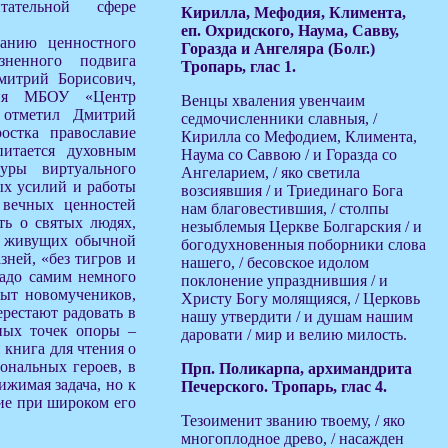
ательной сфере
Кирилла, Мефодия, Климента,
еп. Охридского, Наума, Савву,
анию ценностного
Горазда и Ангеляра (Болг.)
ненного подвига
Тропарь, глас 1.
митрий Борисович,
ния МБОУ «Центр
Венцы хваления увенчаим
 отметил Дмитрий
седмочисленники славныя, /
остка православие
Кирилла со Мефодием, Климента,
питается духовным
Наума со Саввою / и Горазда со
туры виртуального
Ангеларием, / яко светила
ых усилий и работы
возсиявшия / и Триединаго Бога
 вечных ценностей
нам благовестившия, / столпы
ть о святых людях,
незыблемыя Церкве Болгарския / и
, живущих обычной
богодухновенныя поборники слова
зней, «без тигров и
нашего, / бесовское идолом
надо самим немного
поклонение упразднившия / и
пыт новомучеников,
Христу Богу молящияся, / Церковь
рестают радовать в
нашу утвердити / и душам нашим
сных точек опоры –
даровати / мир и велию милость.
 книга для чтения о
ональных героев, в
Прп. Поликарпа, архимандрита
ижимая задача, но к
Печерского. Тропарь, глас 4.
бие при широком его
Тезоименит званию твоему, / яко
многоплодное древо, / насажден