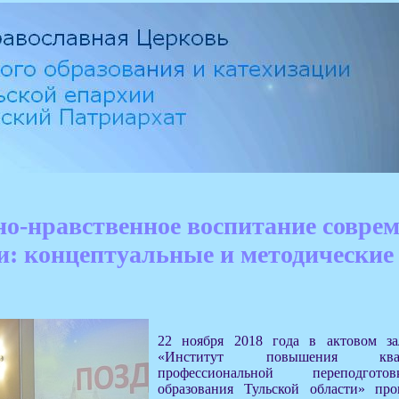
но-нравственное воспитание совре
и: концептуальные и методические
22 ноября 2018 года в актовом
«Институт повышения кв
профессиональной переподгот
образования Тульской области» пр