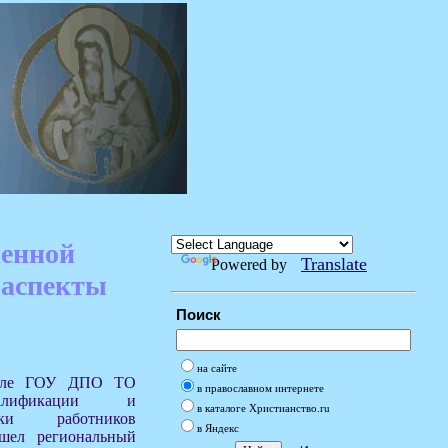
менной
Translate
Powered by
 аспекты
Поиск
на сайте
 зале ГОУ ДПО ТО
в православном интернете
алификации и
в каталоге Христианство.ru
овки работников
в Яндекс
ошел региональный