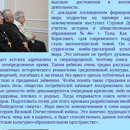
высокие достижения в воспит
деятельности.
С докладом посвященном формиров
мира подростка на примере жиз
новомучеников выступил Струков Д
учитель истории и обществозна
образования №46» г. Тулы. Как
Борисович, «для современного подр
стало малоинтересной темой. Он 
суррогатом зомби-триллерной куль
мира. Это питание не требует духовн
дает всплеск адреналина и сверхощущений, поэтому поиск
 неопределенное время. Таким ребятам очень трудно рассказа
лишенных исторического романтизма средневековой культуры
ворений, погибших в застенках без яркого ореола публичных ка
 тихо и преданных забвению. Чтобы понять такие страдания 
вовать боль: общество потребителей начинает воспринимать о
ые ценности либо девальвируются очередным кризисом, либо пе
 здоровья, близких и родных. Тогда открывается поиск небе
ров. Подготовить почву для этого призвана разработанная мной
Победители смерти». Надо ввести новомучеников в сонм наци
и героев Великой Отечественной войны. Это конечно труднодост
иться, чему, как я надеюсь, и будет способствовать данное посо
тском культурно-образовательном пространстве».