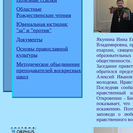
Полезные ссылки
Областные
Рождественские чтения
Ювенальная юстиция:
"за" и "против"
Документы
Якунина Инна Ев
Владимировна, пр
Основы православной
епархии, священ
культуры
образовательны
общественности.
Методическое объединение
Заседание приве
преподавателей воскресных
обратился предс
школ
Алексий Иванов
молодежи. Нравст
Последняя сообщ
нравственный з
Откровении - Би
показывает, что
искажению. Поэт
заповеди о люб
нравственного в