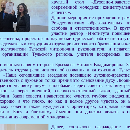
круглый стол «Духовно-нравств
современной молодежи: концептуаль
аспекты».
Данное мероприятие проходило в рам
Рождественских образовательных 
свобода и ответственность». В кру
участие ректор «Института повыше
геньевна, проректор по научно-методической работе институт
едседатель и сотрудники отдела религиозного образования и к
нослужители Тульской митрополии, руководители и педагог
х организаций Тульского региона, учителя воскресных шк
тственным словом открыла Брызжева Наталья Владимировна. З
едатель отдела религиозного образования и катехизации Туль
: «Наше сегодняшнее заседание посвящено духовно-нравств
венность с духовной точки зрения это следование Духу Любви
ается человеку двумя способами: через совесть как внутре
акон и через внешний, сверхъестественный закон, данны
блии. Закон совести, нравственное чувство, глубоко внедрен
 хорошо, а что плохо, но как и всякое другое чувство, он 
ому совесть также нуждается в ориентирах, которыми явля
ви к Богу и ближнему. Именно они должны лежать в ос
оспитания современной молодежи».
Далее, состоялось награждение п