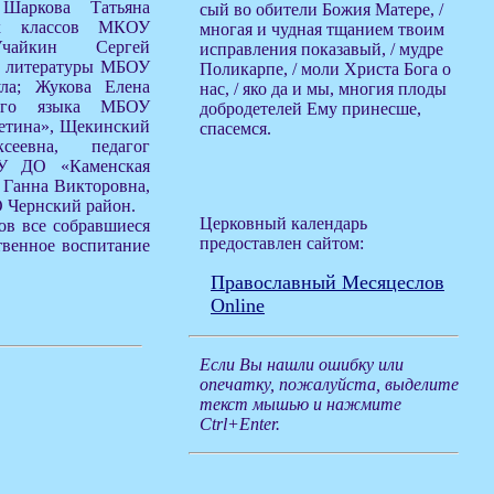
Шаркова Татьяна
сый во обители Божия Матере, /
ных классов МКОУ
многая и чудная тщанием твоим
чайкин Сергей
исправления показавый, / мудре
 и литературы МБОУ
Поликарпе, / моли Христа Бога о
ла; Жукова Елена
нас, / яко да и мы, многия плоды
ского языка МБОУ
добродетелей Ему принесше,
летина», Щекинский
спасемся.
еевна, педагог
ОУ ДО «Каменская
 Ганна Викторовна,
 Чернский район.
Церковный календарь
ов все собравшиеся
предоставлен сайтом:
твенное воспитание
Православный Месяцеслов
Online
Если Вы нашли ошибку или
опечатку, пожалуйста, выделите
текст мышью и нажмите
Ctrl+Enter.