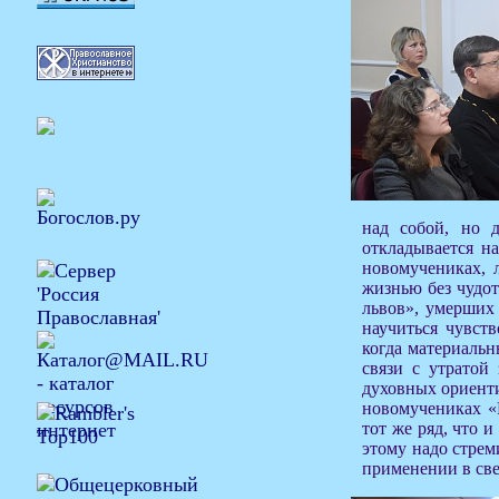
над собой, но 
откладывается на
новомучениках, 
жизнью без чудот
львов», умерших
научиться чувст
когда материальн
связи с утратой
духовных ориенти
новомучениках «
тот же ряд, что 
этому надо стрем
применении в све