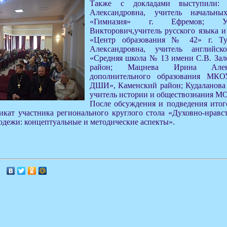
Также с докладами выступили: 
Александровна, учитель началь
«Гимназия» г. Ефремов; У
Викторович,учитель русского языка
«Центр образования № 42» г. Ту
Александровна, учитель англий
«Средняя школа № 13 имени С.В. За
район; Мацнева Ирина Алекс
дополнительного образования МК
ДШИ», Каменский район; Кудаланова
учитель истории и обществознания МО
После обсуждения и подведения итог
икат участника регионального круглого стола «Духовно-нравс
дежи: концептуальные и методические аспекты».