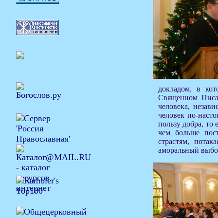
докладом, в кот
Священном Писан
человека, незави
человек по-насто
пользу добра, то
чем больше пос
страстям, потак
аморальный выбор