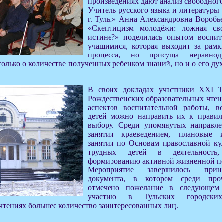
произведениях дают анализ свободного
Учитель русского языка и литерату
г. Тулы» Анна Александровна Воробье
«Скептицизм молодёжи: ложная св
истине?» поделилась опытом воспит
учащимися, которая выходит за рамк
процесса, но присуща неравнод
только о количестве полученных ребенком знаний, но и о его д
В своих докладах участники XXI Т
Рождественских образовательных чтен
аспектов воспитательной работы, в
детей можно направить их к прави
выбору. Среди упомянутых направле
занятия краеведением, плановые 
занятия по Основам православной ку
трудных детей в деятельность,
формированию активной жизненной п
Мероприятие завершилось прин
документа, в котором среди про
отмечено пожелание в следующем
участию в Тульских городских
чтениях большее количество заинтересованных лиц.