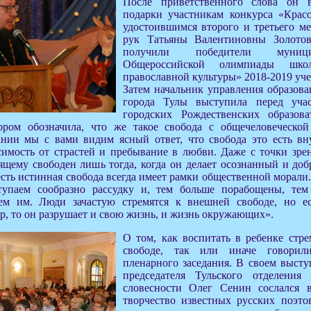
После приветственного слова он 
подарки участникам конкурса «Крас
удостоившимся второго и третьего ме
рук Татьяны Валентиновны Золото
получили победители муниц
Общероссийской олимпиады шко
православной культуры» 2018-2019 уче
Затем начальник управления образов
города Тулы выступила перед уча
городских Рождественских образов
ором обозначила, что же такое свобода с общечеловеческой
ии мы с вами видим ясный ответ, что свобода это есть вну
симость от страстей и пребывание в любви. Даже с точки зрен
ящему свободен лишь тогда, когда он делает осознанный и до
 есть истинная свобода всегда имеет рамки общественной морали
тупаем сообразно рассудку и, тем больше порабощены, тем
аем им. Люди зачастую стремятся к внешней свободе, но ес
, то он разрушает и свою жизнь, и жизнь окружающих».
О том, как воспитать в ребенке стр
свободе, так или иначе говорил
пленарного заседания. В своем высту
председателя Тульского отделения
словесности Олег Сенин сослался 
творчество известных русских поэто