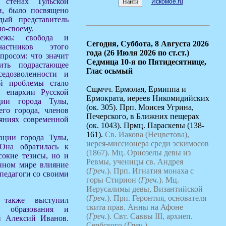
 стенах Тульской
Искомое.ru
и, было посвящено
дый представитель
по-своему.
дежь: свобода и
Сегодня,
Суббота, 8 Августа 2026
частников этого
года (26 Июля 2026 по ст.ст.)
просом: что значит
Седмица 10-я по Пятидесятнице,
ить подрастающее
Глас осьмый
седозволенности и
й проблемы стало
Сщмчч. Ермолая, Ермиппа и
й епархии Русской
Ермократа, иереев Никомидийских
ции города Тулы,
(ок. 305). Прп. Моисея Угрина,
его города, членов
Печерского, в Ближних пещерах
яниях современной
(ок. 1043). Прмц. Параскевы (138-
161).
Св. Иакова (Нецветова),
ации города Тулы,
иерея-миссионера среди эскимосов
 Она обратилась к
(1867).
Мц. Ориозелы девы из
сокие тезисы, но и
Ревмы, ученицы св. Андрея
енном мире влияние
(
Греч.
).
Прп. Игнатия монаха с
педагоги со своими
горы Стирион (
Греч.
).
Мц.
Иерусалимы девы, Византийской
(
Греч.
).
Прп. Геронтия, основателя
 также выступил
скита прав. Анны на Афоне
го образования и
(
Греч.
).
Свт. Саввы III, архиеп.
й Алексий Иванов.
Сербского (
Греч.
).