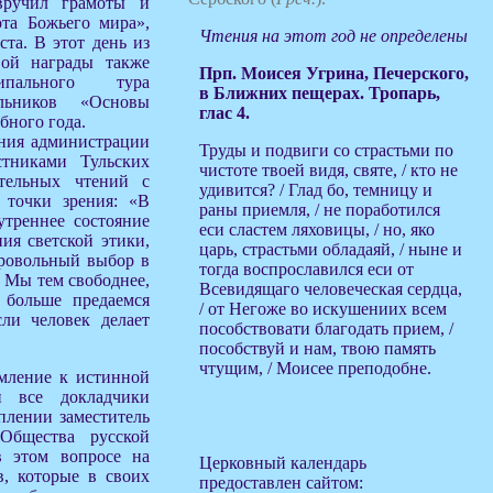
вручил грамоты и
ота Божьего мира»,
Чтения на этот год не определены
ста. В этот день из
вой награды также
Прп. Моисея Угрина, Печерского,
ипального тура
в Ближних пещерах. Тропарь,
льников «Основы
глас 4.
бного года.
ания администрации
Труды и подвиги со страстьми по
стниками Тульских
чистоте твоей видя, святе, / кто не
ательных чтений с
удивится? / Глад бо, темницу и
 точки зрения: «В
раны приемля, / не поработился
треннее состояние
еси сластем ляховицы, / но, яко
ия светской этики,
царь, страстьми обладаяй, / ныне и
бровольный выбор в
тогда воспрославился еси от
. Мы тем свободнее,
Всевидящаго человеческая сердца,
 больше предаемся
/ от Негоже во искушениих всем
ли человек делает
пособствовати благодать прием, /
пособствуй и нам, твою память
чтущим, / Моисее преподобне.
емление к истинной
и все докладчики
плении заместитель
 Общества русской
в этом вопросе на
Церковный календарь
в, которые в своих
предоставлен сайтом: