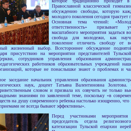
которое традиционно проходит в
Православной классической гимнази
обсуждению свободы, которую каж
молодого поколения сегодня трактует 
Основная тема чтений: «Моло
ответственность» призывает у
масштабного мероприятия задаться во
свобода для молодежи, как науч
поколение отличить свободу от в
ьный жизненный выбор. Всестороннее обсуждение поднято
даря присутствию на мероприятии представителей Тульско
еркви, сотрудников управления образования администра
педагогических работников образовательных учреждений наш
ганизаций, которые не понаслышке знают о проблемах и ча
ое заседание начальник управления образования администр
логических наук, доцент Татьяна Валентиновна Золотова.
риветственным словом и призвала их озвучить не только вы
ладными знаниями по заявленной теме, поскольку «в соврем
еств на душу современного ребенка настолько изощренно, что 
приемами не всегда бывают эффективны».
Перед участниками мероприятия
председатель отдела религиозно
катехизации Тульской епархии иере