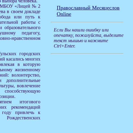
 выбора человека.
ры МБОУ «Лицей № 2
Православный Месяцеслов
ва в своем докладе
Online
обода или путь к
ательной работы с
и образовательного
Если Вы нашли ошибку или
ушному педагогу,
опечатку, пожалуйста, выделите
уховно-нравственном
текст мышью и нажмите
Ctrl+Enter.
ульских городских
ий касались многих
овлекая в которую
льному жизненному
ний: волонтерство,
и дополнительные
льтуры, вовлечение
 способствующую
озиции.
ятием итогового
чих рекомендаций
 году привлечь к
 Рождественских