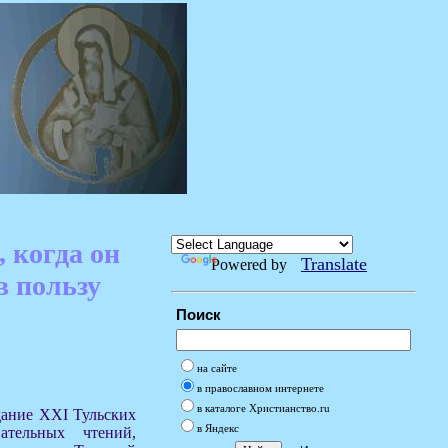
 когда он
Translate
Powered by
в пользу
Поиск
на сайте
в православном интернете
в каталоге Христианство.ru
едание XXI Тульских
в Яндекс
вательных чтений,