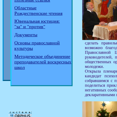
Полезные ссылки
Областные
Рождественские чтения
Ювенальная юстиция:
"за" и "против"
Документы
Основы православной
сделать правил
возможно благо
культуры
Православной Ц
Методическое объединение
руководителей, 
преподавателей воскресных
общественных ор
молодежи.
школ
Открыла пленарн
кандидат психо
собравшимся с п
поделиться прик
негативных сообщ
декларативными 