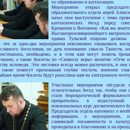
по образованию и катехизации.
Мероприятие открыл председате
образовательного отдела иерей Алекс
начал свое выступление с темы пров
катехизических бесед перед сов
Крещения и Венчания: «Как вы знаете
Высокопреосвященнейшего митрополи
храмах Тульской епархии должны 
, что за одно-два мероприятия невозможно ознакомить восп
ославного богословия, но дать понимание смысла Таинств, и
христианина, необходимо, и в этом нам могут помочь бро
анию, а также буклеты по «Символу веры» молитве «Отче н
ству исповеди. Эти листовки всегда можно распечатать, и они
 также помогут прихожанам глубже постичь значение гла
айшее время буклеты будут разосланы вам на электронную почту
Участники мероприятия обсудили 
огласительных бесед так, чтобы они 
стали бюрократической формальност
превратились в недоступный
новоначальных курс догматического б
Председатель отдела напомнил о необ
информацию, о мероприятиях, 
славянской письменности и культу
проводиться в благочиниях и на прихо