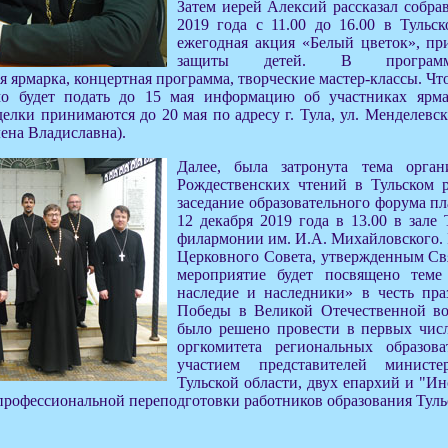
Затем иерей Алексий рассказал собра
2019 года с 11.00 до 16.00 в Тульс
ежегодная акция «Белый цветок», п
защиты детей. В программ
я ярмарка, концертная программа, творческие мастер-классы. Чт
мо будет подать до 15 мая информацию об участниках ярма
елки принимаются до 20 мая по адресу г. Тула, ул. Менделевска
ена Владиславна).
Далее, была затронута тема орга
Рождественских чтений в Тульском 
заседание образовательного форума п
12 декабря 2019 года в 13.00 в зале
филармонии им. И.А. Михайловского
Церковного Совета, утвержденным С
мероприятие будет посвящено теме
наследие и наследники» в честь пра
Победы в Великой Отечественной во
было решено провести в первых чис
оргкомитета региональных образов
участием представителей министе
Тульской области, двух епархий и "И
рофессиональной переподготовки работников образования Туль