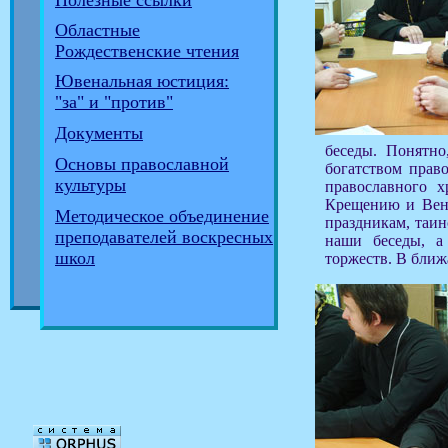
Полезные ссылки
Областные
Рождественские чтения
Ювенальная юстиция:
"за" и "против"
Документы
беседы. Понятно
Основы православной
богатством прав
культуры
православного 
Крещению и Венч
Методическое объединение
праздникам, таин
преподавателей воскресных
наши беседы, а
школ
торжеств. В ближ