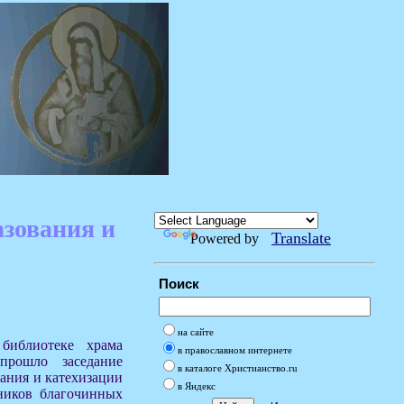
азования и
Translate
Powered by
Поиск
на сайте
библиотеке храма
в православном интернете
прошло заседание
в каталоге Христианство.ru
вания и катехизации
в Яндекс
ников благочинных