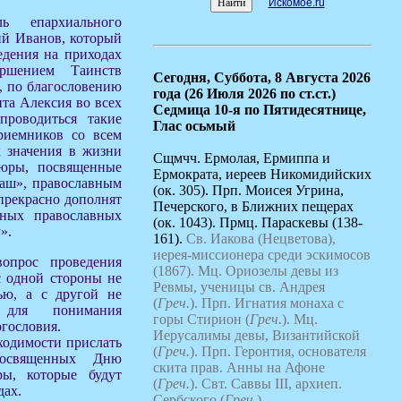
Искомое.ru
ль епархиального
ий Иванов, который
едения на приходах
ершением Таинств
Сегодня,
Суббота, 8 Августа 2026
, по благословению
года (26 Июля 2026 по ст.ст.)
та Алексия во всех
Седмица 10-я по Пятидесятнице,
проводиться такие
Глас осьмый
риемников со всем
х значения в жизни
Сщмчч. Ермолая, Ермиппа и
шюры, посвященные
Ермократа, иереев Никомидийских
аш», православным
(ок. 305). Прп. Моисея Угрина,
 прекрасно дополнят
Печерского, в Ближних пещерах
вных православных
(ок. 1043). Прмц. Параскевы (138-
».
161).
Св. Иакова (Нецветова),
иерея-миссионера среди эскимосов
вопрос проведения
(1867).
Мц. Ориозелы девы из
с одной стороны не
Ревмы, ученицы св. Андрея
ью, а с другой не
(
Греч.
).
Прп. Игнатия монаха с
 для понимания
горы Стирион (
Греч.
).
Мц.
огословия.
Иерусалимы девы, Византийской
ходимости прислать
(
Греч.
).
Прп. Геронтия, основателя
посвященных Дню
скита прав. Анны на Афоне
ры, которые будут
(
Греч.
).
Свт. Саввы III, архиеп.
дах.
Сербского (
Греч.
).