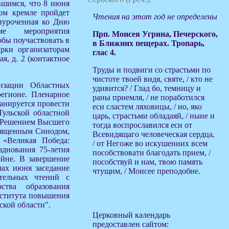
вшимся, что 8 июня
ком кремле пройдет
Чтения на этот год не определены
риуроченная ко Дню
е мероприятия
Прп. Моисея Угрина, Печерского,
обы поучаствовать в
в Ближних пещерах. Тропарь,
рки организаторам
глас 4.
я, д. 2 (контактное
Труды и подвиги со страстьми по
чистоте твоей видя, святе, / кто не
низации Областных
удивится? / Глад бо, темницу и
регионе. Пленарное
раны приемля, / не поработился
ланируется провести
еси сластем ляховицы, / но, яко
 Тульской областной
царь, страстьми обладаяй, / ныне и
. Решением Высшего
тогда воспрославился еси от
вященным Синодом,
Всевидящаго человеческая сердца,
 «Великая Победа:
/ от Негоже во искушениих всем
зднования 75-летия
пособствовати благодать прием, /
йне. В завершение
пособствуй и нам, твою память
лах июня заседание
чтущим, / Моисее преподобне.
ательных чтений с
рства образования
нститута повышения
ской области".
Церковный календарь
предоставлен сайтом: