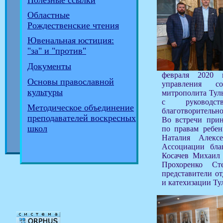
Полезные ссылки
Областные
Рождественские чтения
Ювенальная юстиция:
"за" и "против"
Документы
февраля 2020 
Основы православной
управления со
культуры
митрополита Тул
с руководст
Методическое объединение
благотворительно
преподавателей воскресных
Во встречи прин
школ
по правам ребен
Наталия Алексе
Ассоциации бла
Косачев Михаил 
Прохоренко Ст
представители от
и катехизации Ту