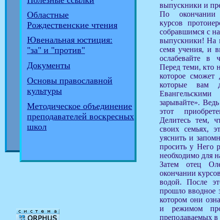
Полезные ссылки
выпускники и пр
По окончании 
Областные
курсов протоие
Рождественские чтения
собравшимся с н
Ювенальная юстиция:
выпускники! На 
семя учения, и в
"за" и "против"
ослабевайте в ч
Документы
Перед теми, кто 
которое сможет 
Основы православной
которые вам д
культуры
Евангельским
зарывайте». Ведь
Методическое объединение
этот приобрет
преподавателей воскресных
Делитесь тем, ч
школ
своих семьях, 
уяснить и запомн
просить у Него р
необходимо для н
Затем отец Ол
окончании курсов
водой. После эт
прошло вводное з
котором они озн
и режимом про
преподаваемых в 