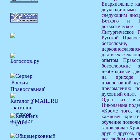
Епархиальные ка
двухгодичным
следующим дисц
Ветхого и Но
догматическо
Литургическое П
Русской Правос
богословие, 
церковнославянс
для всех желающ
опытом Правосл
богословские 
необходимые для
на приходе 
православной ку
преломлению п
духовный опыт.
Одна из вып
Николаевна подел
«Кроме того, ч
каждому христи
обучение позволи
заповедовал Хрис
друг с другом, 
все любим наших