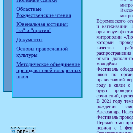
Полезные ссылки
митро
Областные
Высок
Рождественские чтения
мит
Ефремовского от
Ювенальная юстиция:
и катехизации Т
"за" и "против"
организует фести
митрополии «Люб
Документы
который пров
качества ра
Основы православной
распространения
культуры
опыта дополнит
молодёжи.
Методическое объединение
Фестиваль объед
преподавателей воскресных
школ по орган
школ
православной вер
году в связи с
будут проводи
сочинений, презе
В 2021 году тема
рождения свя
Александра Невск
Фестиваль провод
Первый этап про
период с 1 фев