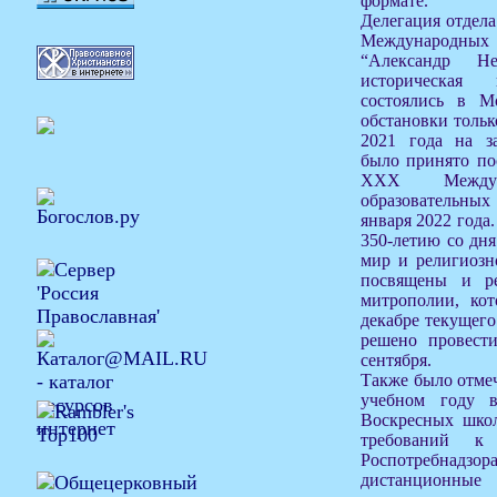
формате.
Делегация отдела
Международных
“Александр Н
историческая
состоялись в М
обстановки тольк
2021 года на з
было принято по
XXX Междуна
образовательных
января 2022 года
350-летию со дня
мир и религиозн
посвящены и ре
митрополии, кот
декабре текущего
решено провести
сентября.
Также было отмеч
учебном году 
Воскресных школ
требований к 
Роспотребнадзо
дистанцион