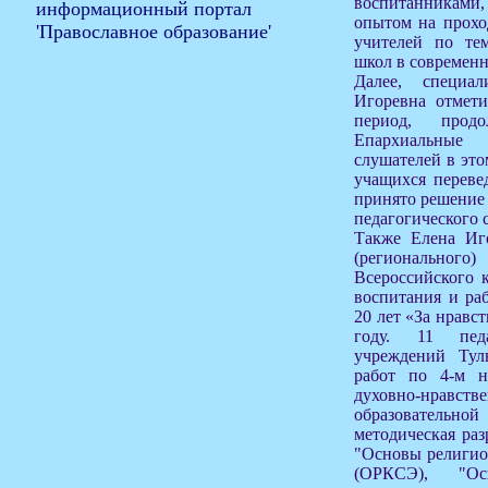
воспитанникам
опытом на прохо
учителей по те
школ в современн
Далее, специа
Игоревна отмети
период, прод
Епархиальные 
слушателей в это
учащихся переве
принято решение 
педагогического с
Также Елена Иго
(регионально
Всероссийского к
воспитания и ра
20 лет «За нравс
году. 11 педа
учреждений Тул
работ по 4-м н
духовно-нрав
образовательн
методическая раз
"Основы религиоз
(ОРКСЭ), "Осн