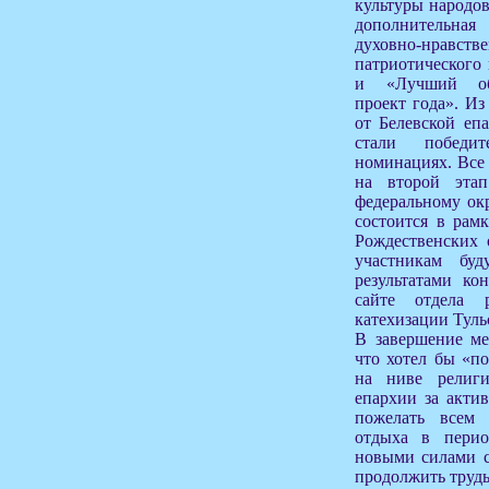
культуры народо
дополнительная
духовно-нрав
патриотического
и «Лучший обр
проект года». Из
от Белевской епа
стали победи
номинациях. Все
на второй эта
федеральному ок
состоится в рам
Рождественских 
участникам бу
результатами ко
сайте отдела 
катехизации Туль
В завершение ме
что хотел бы «по
на ниве религи
епархии за акти
пожелать всем 
отдыха в перио
новыми силами 
продолжить труды