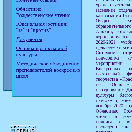
Полезные ссылки
храма святителя
Областные
заседание отдел
Рождественские чтения
катехизации Туль
Открыл меро
Ювенальная юстиция:
образовательн
"за" и "против"
Анохин, которы
коронавирусн
Документы
2020/2021 учеб
практически все 
Основы православной
Сотрудник отд
культуры
подчеркнул, 
мероприятий 
Методическое объединение
Воскресных ш
преподавателей воскресных
пасхальный фе
школ
творчества «Кра
по «Основам 
празднование Дн
культуры, благ
цветок» и, коне
декабря 2020 го
Областные Рожд
чтения по теме
подвига за ве
проведенные не 