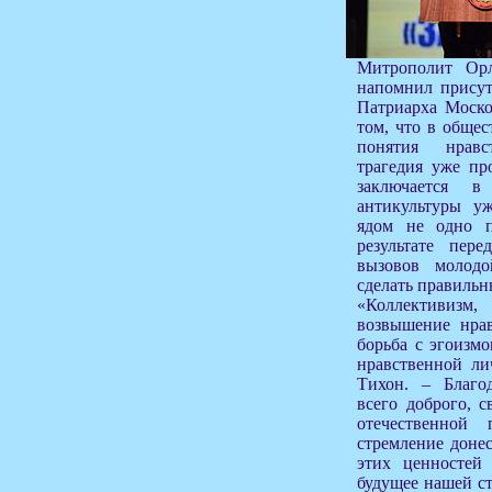
Митрополит Ор
напомнил присут
Патриарха Моско
том, что в общес
понятия нравс
трагедия уже пр
заключается 
антикультуры у
ядом не одно 
результате пер
вызовов молод
сделать правиль
«Коллективи
возвышение нрав
борьба с эгоизмо
нравственной ли
Тихон. – Благо
всего доброго, с
отечественной 
стремление донес
этих ценностей 
будущее нашей ст