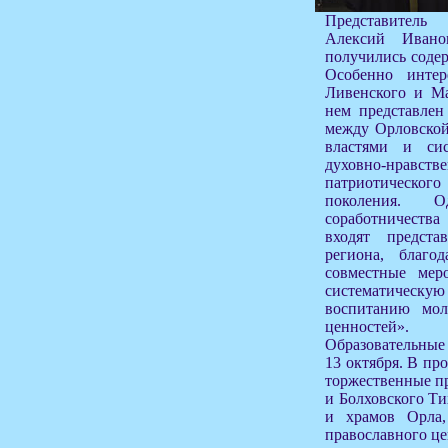
Представитель
Алексий Ивано
получились соде
Особенно инте
Ливенского и Ма
нем представлен
между Орловской
властями и си
духовно-нрав
патриотическог
поколения.
соработничеств
входят предст
региона, благо
совместные мер
систематичес
воспитанию мо
ценностей».
Образовательные
13 октября. В п
торжественные п
и Болховского Ти
и храмов Орла,
православного це