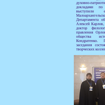
духовно-патри
докладами по 
выступили 
Малоархангельс
Департамента об
Алексей Карлов,
доктор филолог
правления Орлов
общества исто
Кондратенко.
заседания состо
творческих колле