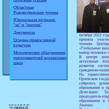
Полезные ссылки
Областные
Рождественские чтения
Ювенальная юстиция:
"за" и "против"
Документы
октября 2022 год
приняла участ
Основы православной
чтениях Центра
культуры
«Глобальные выз
Методическое объединение
выбор человека» 
В центре вним
преподавателей воскресных
актуальные во
школ
развития систе
гражданско-патри
На торжествен
Орловском госуд
собралось духов
образования и о
Делегацию Ту
председатель епа
образования и 
Анохин.