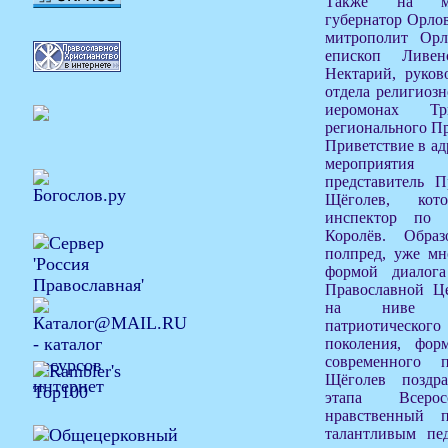
Также на мер
губернатор Орло
митрополит Орл
епископ Ливен
Нектарий, руков
отдела религиозн
иеромонах Тр
регионального Пр
Приветствие в ад
мероприятия
представитель
Щёголев, кот
инспектор по 
Королёв. Образ
полпред, уже мн
формой диалога
Православной Це
на ниве дух
патриотическог
поколения, форм
современного 
Щёголев поздр
этапа Всеро
нравственный 
талантливым пе