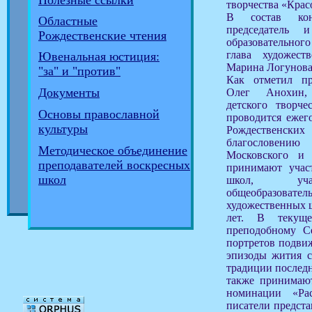
Полезные ссылки
творчества «Крас
В состав кон
Областные
председатель 
Рождественские чтения
образовательног
глава художест
Ювенальная юстиция:
Марина Логунова
"за" и "против"
Как отметил пр
Документы
Олег Анохин,
детского творче
Основы православной
проводится ежег
культуры
Рождественских
благословени
Методическое объединение
Московского и
преподавателей воскресных
принимают учас
школ
школ, учащ
общеобразов
художественных ш
лет. В текущ
преподобному С
портретов подви
эпизоды жития с
традиции последн
также принимают
номинации «Ра
писатели предст