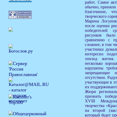
работ. Самое акт
обычно, приняли
благочиние, чт
творческого соре
Марина Логунова
после оценки ри
победителей с
рисунков было
сравнению с п
сложнее, в том ч
участники думали
интересно пода
эпизод жития
несколько хорош
нарушены требо
запрещающие н
отсутствии. Радуе
участвующие в эт
их поддерживают
Жюри региональ
признать побед
XVIII Междуна
творчества «Крас
на второй (зак
который будет пр