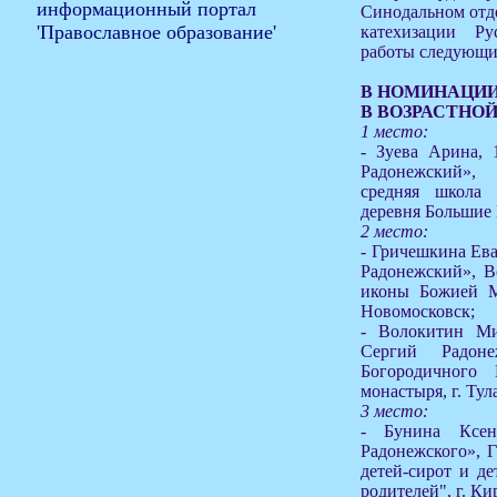
Синодальном отде
катехизации Р
работы следующи
В НОМИНАЦИИ
В ВОЗРАСТНОЙ
1 место:
- Зуева Арина, 
Радонежский»
средняя школа
деревня Большие
2 место:
- Гричешкина Ева
Радонежский», В
иконы Божией Ма
Новомосковск;
- Волокитин Ми
Сергий Радоне
Богородичного 
монастыря, г. Тул
3 место:
- Бунина Ксен
Радонежского», 
детей-сирот и де
родителей", г. Ки