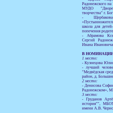
Радонежского на 
МУДО "Дворец
творчества" г. Бо
- Щербако
«Пустынножител
школа для детей-
попечения родител
- Абрамова Кс
Сергий Радоне
Ивана Ивановича 
В НОМИНАЦИИ
1 место:
- Кузнецова Юлия
- лучший челов
"Медвёдская сре
район, д. Больши
2 место:
- Денисова София
Радонежском», М
3 место:
- Груданов Артё
история"", МБ
имени А.В. Черно