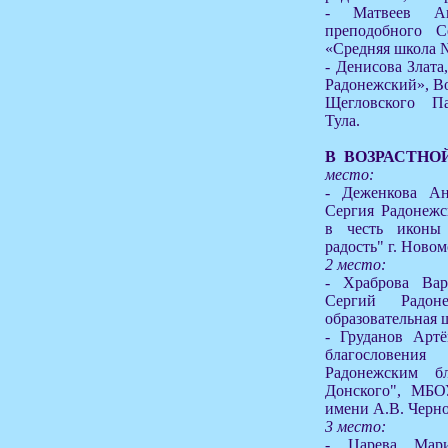
- Матвеев Ан
преподобного 
«Средняя школа №
- Денисова Злата
Радонежский», В
Щегловского Па
Тула.
В ВОЗРАСТНОЙ
место:
- Деженкова Ана
Сергия Радонежс
в честь иконы
радость" г. Новом
2 место:
- Храброва Вар
Сергий Радон
образовательная 
- Груданов Артё
благословен
Радонежским б
Донского", МБ
имени А.В. Черно
3 место:
- Царева Мар