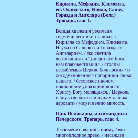
Кирилла, Мефодия, Климента,
еп. Охридского, Наума, Савву,
Горазда и Ангеляра (Болг.)
Тропарь, глас 1.
Венцы хваления увенчаим
седмочисленники славныя, /
Кирилла со Мефодием, Климента,
Наума со Саввою / и Горазда со
Ангеларием, / яко светила
возсиявшия / и Триединаго Бога
нам благовестившия, / столпы
незыблемыя Церкве Болгарския / и
богодухновенныя поборники слова
нашего, / бесовское идолом
поклонение упразднившия / и
Христу Богу молящияся, / Церковь
нашу утвердити / и душам нашим
даровати / мир и велию милость.
Прп. Поликарпа, архимандрита
Печерского. Тропарь, глас 4.
Тезоименит званию твоему, / яко
многоплодное древо, / насажден