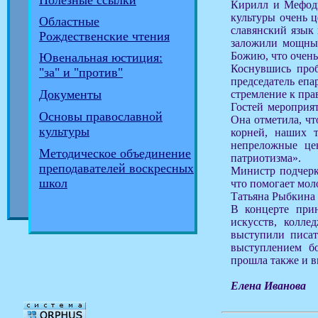
Полезные ссылки
Кирилл и Мефоди
культуры очень 
Областные
славянский язык 
Рождественские чтения
заложили мощный
Божию, что очень
Ювенальная юстиция:
Коснувшись проб
"за" и "против"
председатель епа
Документы
стремление к пра
Гостей мероприят
Основы православной
Она отметила, чт
культуры
корней, наших т
непреложные це
Методическое объединение
патриотизма».
преподавателей воскресных
Министр подчерк
школ
что помогает мол
Татьяна Рыбкина 
В концерте при
искусств, колле
выступили писат
выступлением б
прошла также и в
Елена Иванова