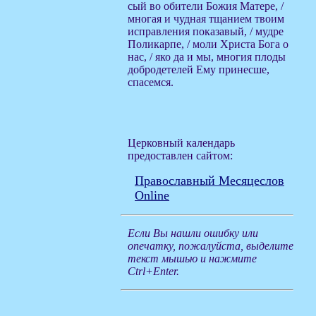
сый во обители Божия Матере, /
многая и чудная тщанием твоим
исправления показавый, / мудре
Поликарпе, / моли Христа Бога о
нас, / яко да и мы, многия плоды
добродетелей Ему принесше,
спасемся.
Церковный календарь
предоставлен сайтом:
Православный Месяцеслов
Online
Если Вы нашли ошибку или
опечатку, пожалуйста, выделите
текст мышью и нажмите
Ctrl+Enter.