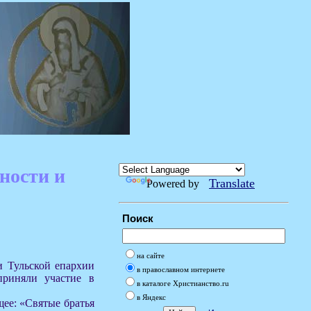
ности и
Translate
Powered by
Поиск
на сайте
и Тульской епархии
в православном интернете
риняли участие в
в каталоге Христианство.ru
в Яндекс
щее: «Святые братья