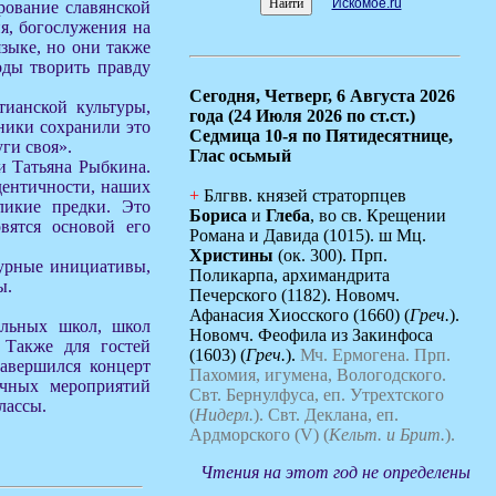
Искомое.ru
ование славянской
я, богослужения на
зыке, но они также
ды творить правду
Сегодня,
Четверг, 6 Августа 2026
тианской культуры,
года (24 Июля 2026 по ст.ст.)
ники сохранили это
Седмица 10-я по Пятидесятнице,
ги своя».
Глас осьмый
и Татьяна Рыбкина.
идентичности, наших
+
Блгвв. князей страторпцев
ликие предки. Это
Бориса
и
Глеба
, во св. Крещении
вятся основой его
Романа и Давида (1015). ш Мц.
Христины
(ок. 300). Прп.
турные инициативы,
Поликарпа, архимандрита
ы.
Печерского (1182). Новомч.
Афанасия Хиосского (1660) (
Греч.
).
альных школ, школ
Новомч. Феофила из Закинфоса
 Также для гостей
(1603) (
Греч.
).
Мч. Ермогена.
Прп.
Завершился концерт
Пахомия, игумена, Вологодского.
ичных мероприятий
Свт. Бернулфуса, еп. Утрехтского
лассы.
(
Нидерл.
).
Свт. Деклана, еп.
Ардморского (V) (
Кельт. и Брит.
).
Чтения на этот год не определены