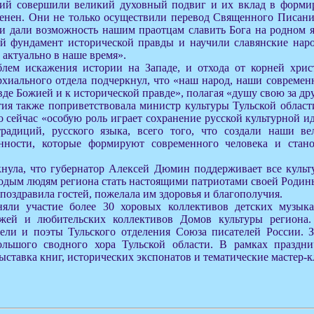
й совершили великий духовный подвиг и их вклад в формир
ценен. Они не только осуществили перевод Священного Писани
и дали возможность нашим праотцам славить Бога на родном я
 фундамент исторической правды и научили славянские наро
 актуально в наше время».
лем искажения истории на Западе, и отхода от корней хрис
рхиального отдела подчеркнул, что «наш народ, наши современ
вде Божией и к исторической правде», полагая «душу свою за дру
ия также поприветствовала министр культуры Тульской област
о сейчас «особую роль играет сохранение русской культурной 
радиций, русского языка, всего того, что создали наши ве
нности, которые формируют современного человека и стано
нула, что губернатор Алексей Дюмин поддерживает все куль
одым людям региона стать настоящими патриотами своей Родин
поздравила гостей, пожелала им здоровья и благополучия.
няли участие более 30 хоровых коллективов детских музык
джей и любительских коллективов Домов культуры региона.
ели и поэты Тульского отделения Союза писателей России. 
ольшого сводного хора Тульской области. В рамках праздн
ыставка книг, исторических экспонатов и тематические мастер-к