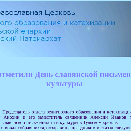
отметили День славянской письмен
культуры
. Председатель отдела религиозного образования и катехизаци
г Анохин и его заместитель священник Алексий Иванов п
 славянской письменности и культуры в Тульском кремле.
ствовал собравшихся, поздравил с праздником и сказал следую