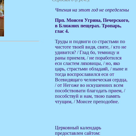
Чтения на этот год не определены
Прп. Моисея Угрина, Печерского,
в Ближних пещерах. Тропарь,
глас 4.
Труды и подвиги со страстьми по
чистоте твоей видя, святе, / кто не
удивится? / Глад бо, темницу и
раны приемля, / не поработился
еси сластем ляховицы, / но, яко
царь, страстьми обладаяй, / ныне и
тогда воспрославился еси от
Всевидящаго человеческая сердца,
/ от Негоже во искушениих всем
пособствовати благодать прием, /
пособствуй и нам, твою память
чтущим, / Моисее преподобне.
Церковный календарь
предоставлен сайтом: