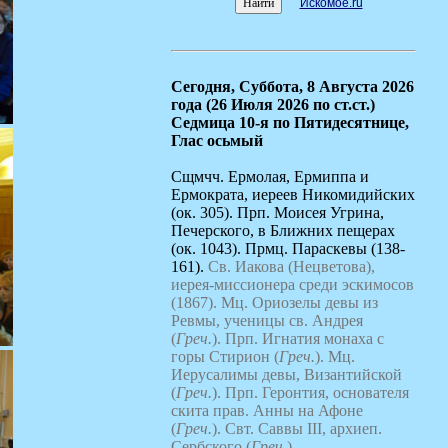
Искомое.ru
Сегодня,
Суббота, 8 Августа 2026
года (26 Июля 2026 по ст.ст.)
Седмица 10-я по Пятидесятнице,
Глас осьмый
Сщмчч. Ермолая, Ермиппа и
Ермократа, иереев Никомидийских
(ок. 305). Прп. Моисея Угрина,
Печерского, в Ближних пещерах
(ок. 1043). Прмц. Параскевы (138-
161).
Св. Иакова (Нецветова),
иерея-миссионера среди эскимосов
(1867).
Мц. Ориозелы девы из
Ревмы, ученицы св. Андрея
(
Греч.
).
Прп. Игнатия монаха с
горы Стирион (
Греч.
).
Мц.
Иерусалимы девы, Византийской
(
Греч.
).
Прп. Геронтия, основателя
скита прав. Анны на Афоне
(
Греч.
).
Свт. Саввы III, архиеп.
Сербского (
Греч.
).