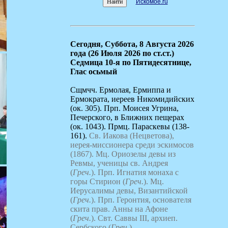
Искомое.ru
Сегодня,
Суббота, 8 Августа 2026
года (26 Июля 2026 по ст.ст.)
Седмица 10-я по Пятидесятнице,
Глас осьмый
Сщмчч. Ермолая, Ермиппа и
Ермократа, иереев Никомидийских
(ок. 305). Прп. Моисея Угрина,
Печерского, в Ближних пещерах
(ок. 1043). Прмц. Параскевы (138-
161).
Св. Иакова (Нецветова),
иерея-миссионера среди эскимосов
(1867).
Мц. Ориозелы девы из
Ревмы, ученицы св. Андрея
(
Греч.
).
Прп. Игнатия монаха с
горы Стирион (
Греч.
).
Мц.
Иерусалимы девы, Византийской
(
Греч.
).
Прп. Геронтия, основателя
скита прав. Анны на Афоне
(
Греч.
).
Свт. Саввы III, архиеп.
Сербского (
Греч.
).