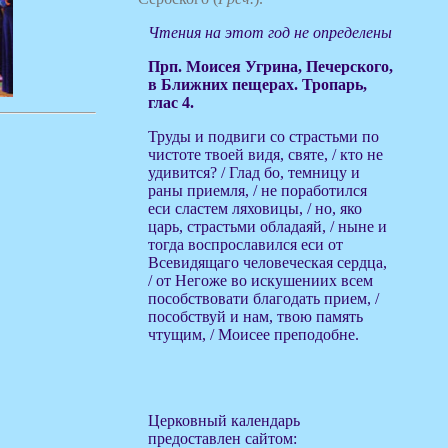
Чтения на этот год не определены
Прп. Моисея Угрина, Печерского,
в Ближних пещерах. Тропарь,
глас 4.
Труды и подвиги со страстьми по
чистоте твоей видя, святе, / кто не
удивится? / Глад бо, темницу и
раны приемля, / не поработился
еси сластем ляховицы, / но, яко
царь, страстьми обладаяй, / ныне и
тогда воспрославился еси от
Всевидящаго человеческая сердца,
/ от Негоже во искушениих всем
пособствовати благодать прием, /
пособствуй и нам, твою память
чтущим, / Моисее преподобне.
Церковный календарь
предоставлен сайтом: