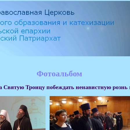
Фотоальбом
а Святую Троицу побеждать ненавистную рознь 