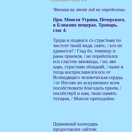
Чтения на этот год не определены
Прп. Моисея Угрина, Печерского,
в Ближних пещерах. Тропарь,
глас 4.
Труды и подвиги со страстьми по
чистоте твоей видя, святе, / кто не
удивится? / Глад бо, темницу и
раны приемля, / не поработился
еси сластем ляховицы, / но, яко
царь, страстьми обладаяй, / ныне и
тогда воспрославился еси от
Всевидящаго человеческая сердца,
/ от Негоже во искушениих всем
пособствовати благодать прием, /
пособствуй и нам, твою память
чтущим, / Моисее преподобне.
Церковный календарь
предоставлен сайтом: