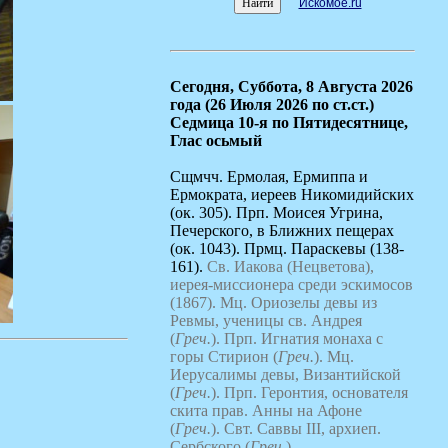
Искомое.ru
Сегодня,
Суббота, 8 Августа 2026
года (26 Июля 2026 по ст.ст.)
Седмица 10-я по Пятидесятнице,
Глас осьмый
Сщмчч. Ермолая, Ермиппа и
Ермократа, иереев Никомидийских
(ок. 305). Прп. Моисея Угрина,
Печерского, в Ближних пещерах
(ок. 1043). Прмц. Параскевы (138-
161).
Св. Иакова (Нецветова),
иерея-миссионера среди эскимосов
(1867).
Мц. Ориозелы девы из
Ревмы, ученицы св. Андрея
(
Греч.
).
Прп. Игнатия монаха с
горы Стирион (
Греч.
).
Мц.
Иерусалимы девы, Византийской
(
Греч.
).
Прп. Геронтия, основателя
скита прав. Анны на Афоне
(
Греч.
).
Свт. Саввы III, архиеп.
Сербского (
Греч.
).