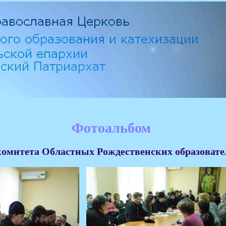
Фотоальбом
комитета Областных Рождественских образоват