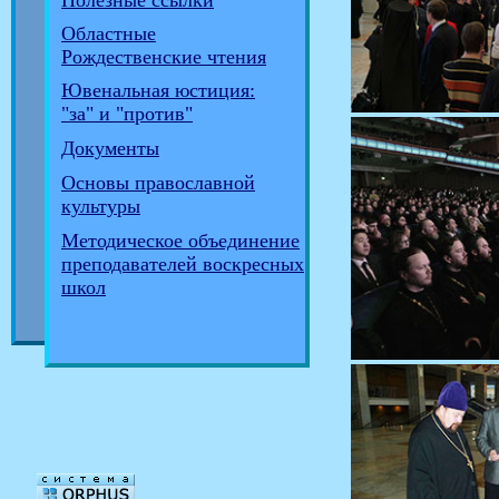
Полезные ссылки
Областные
Рождественские чтения
Ювенальная юстиция:
"за" и "против"
Документы
Основы православной
культуры
Методическое объединение
преподавателей воскресных
школ