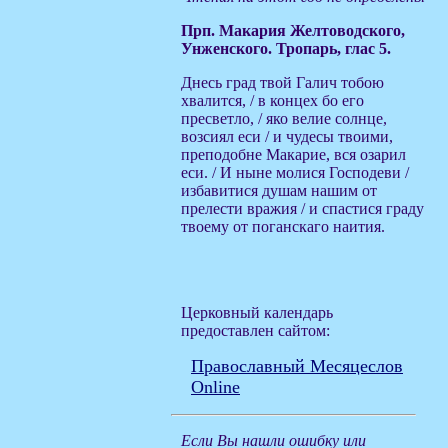
Прп. Макария Желтоводского,
Унженского. Тропарь, глас 5.
Днесь град твой Галич тобою
хвалится, / в концех бо его
пресветло, / яко велие солнце,
возсиял еси / и чудесы твоими,
преподобне Макарие, вся озарил
еси. / И ныне молися Господеви /
избавитися душам нашим от
прелести вражия / и спастися граду
твоему от поганскаго наития.
Церковный календарь
предоставлен сайтом:
Православный Месяцеслов
Online
Если Вы нашли ошибку или