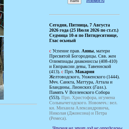
Искомое.ru
Сегодня,
Пятница, 7 Августа
2026 года (25 Июля 2026 по ст.ст.)
Седмица 10-я по Пятидесятнице,
Глас осьмый
с
Успение прав.
Анны
, матери
Пресвятой Богородицы. Свв. жен
Олимпиады диакониссы (408-410)
и Евпраксии девы, Тавеннской
(413).
с
Прп.
Макария
Желтоводского, Унженского (1444).
Мчч. Санкта, Маттура, Аттала и
Бландины, Лионских (
Галл.
).
Память V Вселенского Собора
(553).
Прп. Христофора, игумена
Сольвычегодского.
Новомчч.: вел.
кн. Михаила Александровича,
Николая (Джонсона) и Петра
(Ремеса).
Чтения на этот год не определены