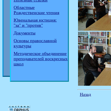
Полезные ссылки
Областные
Рождественские чтения
Ювенальная юстиция:
"за" и "против"
Документы
Основы православной
культуры
Методическое объединение
преподавателей воскресных
школ
Назад